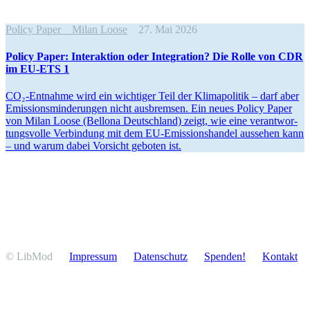
Policy Paper
Milan Loose
27. Mai 2026
Policy Paper: Inter­aktion oder Integration? Die Rolle von CDR
im EU-ETS 1
CO₂-Entnahme wird ein wichtiger Teil der Klima­po­litik – darf aber
Emissi­ons­min­de­rungen nicht ausbremsen. Ein neues Policy Paper
von Milan Loose (Bellona Deutschland) zeigt, wie eine verant­wor­
tungs­volle Verbindung mit dem EU-Emissi­ons­handel aussehen kann
– und warum dabei Vorsicht geboten ist.
© LibMod
Impressum
Daten­schutz
Spenden!
Kontakt