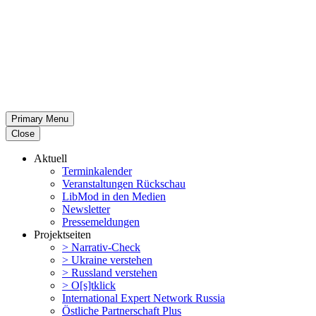
Primary Menu
Close
Aktuell
Termin­ka­lender
Veran­stal­tungen Rückschau
LibMod in den Medien
Newsletter
Presse­mel­dungen
Projekt­seiten
> Narrativ-Check
> Ukraine verstehen
> Russland verstehen
> O[s]tklick
Inter­na­tional Expert Network Russia
Östliche Partner­schaft Plus