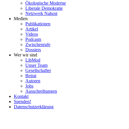
Ökolo­gische Moderne
Liberale Demokratie
Netzwerk Nahost
Medien
Publi­ka­tionen
Artikel
Videos
Podcasts
Zwischenrufe
Dossiers
Wer wir sind
LibMod
Unser Team
Gesell­schafter
Beirat
Autoren
Jobs
Ausschrei­bungen
Kontakt
Spenden!
Daten­schutz­er­klärung