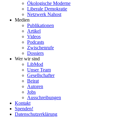
Ökolo­gische Moderne
Liberale Demokratie
Netzwerk Nahost
Medien
Publi­ka­tionen
Artikel
Videos
Podcasts
Zwischenrufe
Dossiers
Wer wir sind
LibMod
Unser Team
Gesell­schafter
Beirat
Autoren
Jobs
Ausschrei­bungen
Kontakt
Spenden!
Daten­schutz­er­klärung