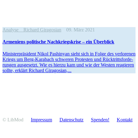
Analyse
Richard Giragosian
09. März 2021
Armeniens politische Nachkriegs­krise – ein Überblick
Minis­ter­prä­sident Nikol Pashinyan sieht sich in Folge des verlo­renen
Kriegs um Berg-Karabach schweren Protesten und Rücktritts­for­de­
rungen ausge­setzt. Wie es hierzu kam und wie der Westen reagieren
sollte, erklärt Richard Giragosian,...
© LibMod
Impressum
Daten­schutz
Spenden!
Kontakt