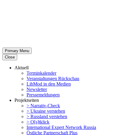
Primary Menu
Close
Aktuell
Termin­ka­lender
Veran­stal­tungen Rückschau
LibMod in den Medien
Newsletter
Presse­mel­dungen
Projekt­seiten
> Narrativ-Check
> Ukraine verstehen
> Russland verstehen
> O[s]tklick
Inter­na­tional Expert Network Russia
Östliche Partner­schaft Plus