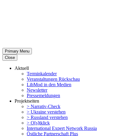
Primary Menu
Close
Aktuell
Termin­ka­lender
Veran­stal­tungen Rückschau
LibMod in den Medien
Newsletter
Presse­mel­dungen
Projekt­seiten
> Narrativ-Check
> Ukraine verstehen
> Russland verstehen
> O[s]tklick
Inter­na­tional Expert Network Russia
Östliche Partner­schaft Plus