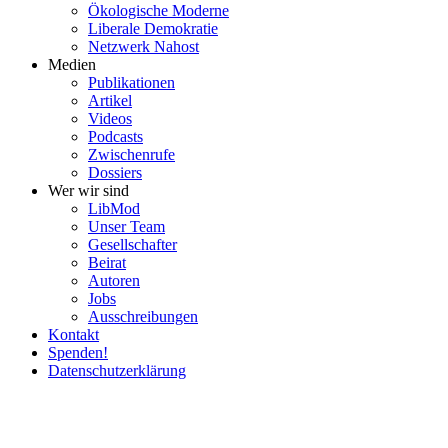
Ökolo­gische Moderne
Liberale Demokratie
Netzwerk Nahost
Medien
Publi­ka­tionen
Artikel
Videos
Podcasts
Zwischenrufe
Dossiers
Wer wir sind
LibMod
Unser Team
Gesell­schafter
Beirat
Autoren
Jobs
Ausschrei­bungen
Kontakt
Spenden!
Daten­schutz­er­klärung