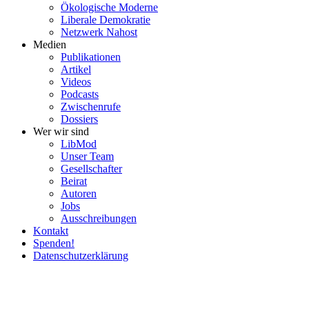
Ökolo­gische Moderne
Liberale Demokratie
Netzwerk Nahost
Medien
Publi­ka­tionen
Artikel
Videos
Podcasts
Zwischenrufe
Dossiers
Wer wir sind
LibMod
Unser Team
Gesell­schafter
Beirat
Autoren
Jobs
Ausschrei­bungen
Kontakt
Spenden!
Daten­schutz­er­klärung