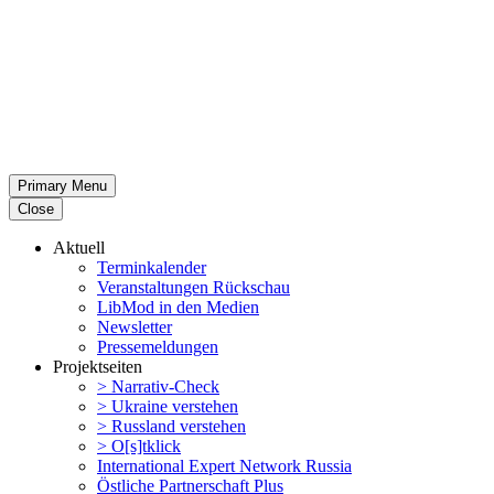
Primary Menu
Close
Aktuell
Termin­ka­lender
Veran­stal­tungen Rückschau
LibMod in den Medien
Newsletter
Presse­mel­dungen
Projekt­seiten
> Narrativ-Check
> Ukraine verstehen
> Russland verstehen
> O[s]tklick
Inter­na­tional Expert Network Russia
Östliche Partner­schaft Plus