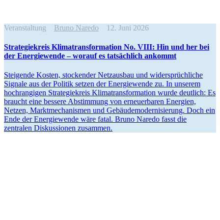
Veranstaltung
Bruno Naredo
12. Juni 2026
Strate­gie­kreis Klima­trans­for­mation No. VIII: Hin und her bei
der Energie­wende – worauf es tatsächlich ankommt
Steigende Kosten, stockender Netzausbau und wider­sprüch­liche
Signale aus der Politik setzen der Energie­wende zu. In unserem
hochran­gigen Strate­gie­kreis Klima­trans­for­mation wurde deutlich: Es
braucht eine bessere Abstimmung von erneu­er­baren Energien,
Netzen, Markt­me­cha­nismen und Gebäu­de­mo­der­ni­sierung. Doch ein
Ende der Energie­wende wäre fatal. Bruno Naredo fasst die
zentralen Diskus­sionen zusammen.