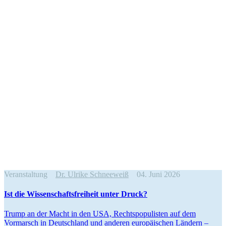
Veranstaltung
Dr. Ulrike Schneeweiß
04. Juni 2026
Ist die Wissen­schafts­freiheit unter Druck?
Trump an der Macht in den USA, Rechts­po­pu­listen auf dem
Vormarsch in Deutschland und anderen europäi­schen Ländern –