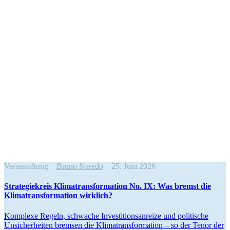
Veranstaltung
Bruno Naredo
25. Juni 2026
Strate­gie­kreis Klima­trans­for­mation No. IX: Was bremst die
Klima­trans­for­mation wirklich?
Komplexe Regeln, schwache Inves­ti­ti­ons­an­reize und politische
Unsicher­heiten bremsen die Klima­trans­for­mation – so der Tenor der