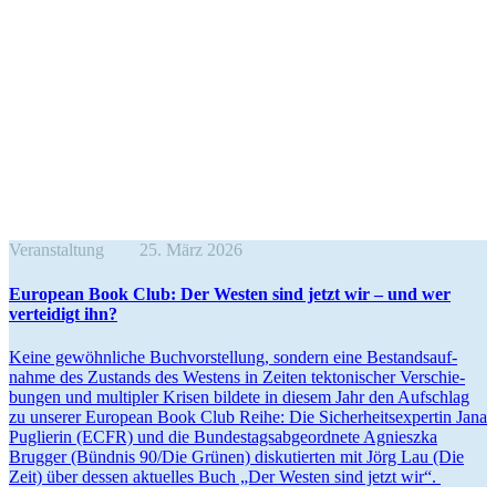
Veranstaltung
25. März 2026
European Book Club: Der Westen sind jetzt wir – und wer
verteidigt ihn?
Keine gewöhn­liche Buchvor­stellung, sondern eine Bestands­auf­
nahme des Zustands des Westens in Zeiten tekto­ni­scher Verschie­
bungen und multipler Krisen bildete in diesem Jahr den Aufschlag
zu unserer European Book Club Reihe: Die Sicher­heits­expertin Jana
Puglierin (ECFR) und die Bundes­tags­ab­ge­ordnete Agnieszka
Brugger (Bündnis 90/​Die Grünen) disku­tierten mit Jörg Lau (Die
Zeit) über dessen aktuelles Buch „Der Westen sind jetzt wir“.