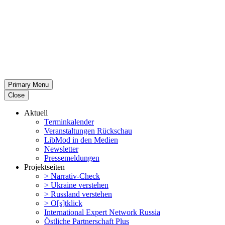
Primary Menu
Close
Aktuell
Termin­ka­lender
Veran­stal­tungen Rückschau
LibMod in den Medien
Newsletter
Presse­mel­dungen
Projekt­seiten
> Narrativ-Check
> Ukraine verstehen
> Russland verstehen
> O[s]tklick
Inter­na­tional Expert Network Russia
Östliche Partner­schaft Plus