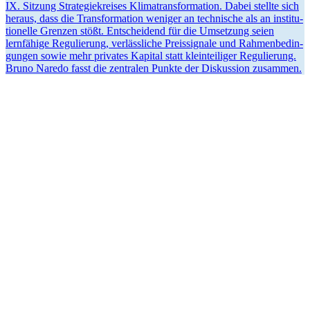
IX. Sitzung Strate­gie­kreises Klima­trans­for­mation. Dabei stellte sich
heraus, dass die Trans­for­mation weniger an technische als an insti­tu­
tio­nelle Grenzen stößt. Entscheidend für die Umsetzung seien
lernfähige Regulierung, verläss­liche Preis­si­gnale und Rahmen­be­din­
gungen sowie mehr privates Kapital statt klein­tei­liger Regulierung.
Bruno Naredo fasst die zentralen Punkte der Diskussion zusammen.