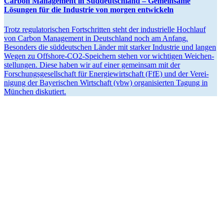
Carbon Management in Süddeutschland – Gemeinsame
Lösungen für die Industrie von morgen entwickeln
Trotz regula­to­ri­schen Fortschritten steht der indus­trielle Hochlauf
von Carbon Management in Deutschland noch am Anfang.
Besonders die süddeut­schen Länder mit starker Industrie und langen
Wegen zu Offshore-CO2-Speichern stehen vor wichtigen Weichen­
stel­lungen. Diese haben wir auf einer gemeinsam mit der
Forschungs­ge­sell­schaft für Energie­wirt­schaft (FfE) und der Verei­
nigung der Bayeri­schen Wirtschaft (vbw) organi­sierten Tagung in
München diskutiert.