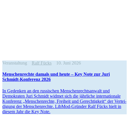
Veranstaltung
Ralf Fücks
10. Juni 2026
Menschen­rechte damals und heute – Key Note zur Juri
Schmidt-Konferenz 2026
In Gedenken an den russi­schen Menschen­rechts­anwalt und
Demokraten Juri Schmidt widmet sich die jährliche inter­na­tionale
Konferenz „Menschen­rechte, Freiheit und Gerech­tigkeit“ der Vertei­
digung der Menschen­rechte. LibMod-Gründer Ralf Fücks hielt in
diesem Jahr die Key Note.