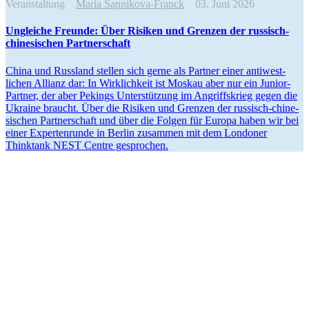
Veranstaltung
Maria Sannikova-Franck
03. Juni 2026
Ungleiche Freunde: Über Risiken und Grenzen der russisch-
chine­si­schen Partnerschaft
China und Russland stellen sich gerne als Partner einer antiwest­
lichen Allianz dar: In Wirklichkeit ist Moskau aber nur ein Junior-
Partner, der aber Pekings Unter­stützung im Angriffs­krieg gegen die
Ukraine braucht. Über die Risiken und Grenzen der russisch-chine­
si­schen Partner­schaft und über die Folgen für Europa haben wir bei
einer Exper­ten­runde in Berlin zusammen mit dem Londoner
Thinktank NEST Centre gesprochen.