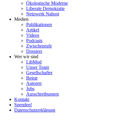
Ökolo­gische Moderne
Liberale Demokratie
Netzwerk Nahost
Medien
Publi­ka­tionen
Artikel
Videos
Podcasts
Zwischenrufe
Dossiers
Wer wir sind
LibMod
Unser Team
Gesell­schafter
Beirat
Autoren
Jobs
Ausschrei­bungen
Kontakt
Spenden!
Daten­schutz­er­klärung