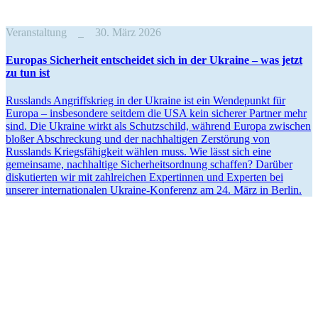
Veranstaltung
30. März 2026
Europas Sicherheit entscheidet sich in der Ukraine – was jetzt
zu tun ist
Russlands Angriffs­krieg in der Ukraine ist ein Wende­punkt für
Europa – insbe­sondere seitdem die USA kein sicherer Partner mehr
sind. Die Ukraine wirkt als Schutz­schild, während Europa zwischen
bloßer Abschre­ckung und der nachhal­tigen Zerstörung von
Russlands Kriegs­fä­higkeit wählen muss. Wie lässt sich eine
gemeinsame, nachhaltige Sicher­heits­ordnung schaffen? Darüber
disku­tierten wir mit zahlreichen Exper­tinnen und Experten bei
unserer inter­na­tio­nalen Ukraine-Konferenz am 24. März in Berlin.