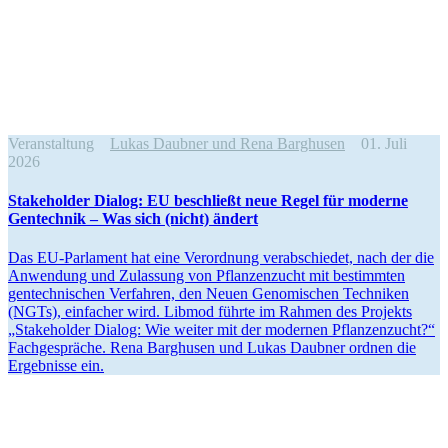
Veranstaltung
Lukas Daubner und Rena Barghusen
01. Juli
2026
Stake­holder Dialog: EU beschließt neue Regel für moderne
Gentechnik – Was sich (nicht) ändert
Das EU-Parlament hat eine Verordnung verab­schiedet, nach der die
Anwendung und Zulassung von Pflan­zen­zucht mit bestimmten
gentech­ni­schen Verfahren, den Neuen Genomi­schen Techniken
(NGTs), einfacher wird. Libmod führte im Rahmen des Projekts
„Stake­holder Dialog: Wie weiter mit der modernen Pflan­zen­zucht?“
Fachge­spräche. Rena Barghusen und Lukas Daubner ordnen die
Ergeb­nisse ein.