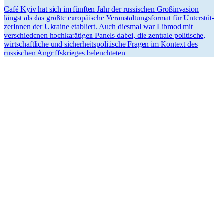
Café Kyiv hat sich im fünften Jahr der russi­schen Großin­vasion
längst als das größte europäische Veran­stal­tungs­format für Unter­stüt­
ze­rInnen der Ukraine etabliert. Auch diesmal war Libmod mit
verschie­denen hochka­rä­tigen Panels dabei, die zentrale politische,
wirtschaft­liche und sicher­heits­po­li­tische Fragen im Kontext des
russi­schen Angriffs­krieges beleuchteten.