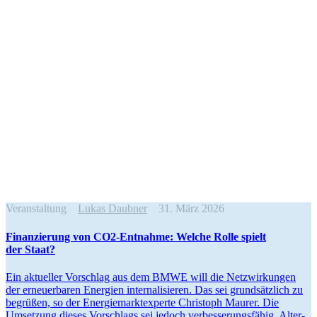
Veranstaltung
Lukas Daubner
31. März 2026
Finan­zierung von CO2-Entnahme: Welche Rolle spielt
der Staat?
Ein aktueller Vorschlag aus dem BMWE will die Netzwir­kungen
der erneu­er­baren Energien inter­na­li­sieren. Das sei grund­sätzlich zu
begrüßen, so der Energie­markt­ex­perte Christoph Maurer. Die
Umsetzung dieses Vorschlags sei jedoch verbes­se­rungs­fähig. Alter­