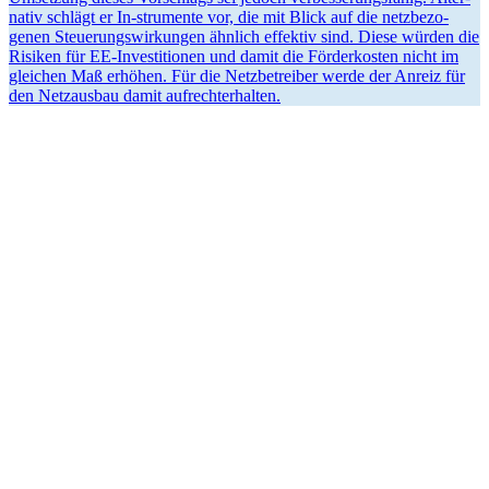
nativ schlägt er In-strumente vor, die mit Blick auf die netzbe­zo­
genen Steue­rungs­wir­kungen ähnlich effektiv sind. Diese würden die
Risiken für EE-Inves­ti­tionen und damit die Förder­kosten nicht im
gleichen Maß erhöhen. Für die Netzbe­treiber werde der Anreiz für
den Netzausbau damit aufrechterhalten.