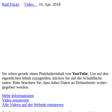
Ralf Fücks
Video
10. Apr. 2018
Sie sehen gerade einen Platz­hal­ter­inhalt von
YouTube
. Um auf den
eigent­lichen Inhalt zuzugreifen, klicken Sie auf die Schalt­fläche
unten. Bitte beachten Sie, dass dabei Daten an Dritt­an­bieter weiter­
ge­geben werden.
Mehr Infor­ma­tionen
Video entsperren
Alle Videos auf der Website entsperren