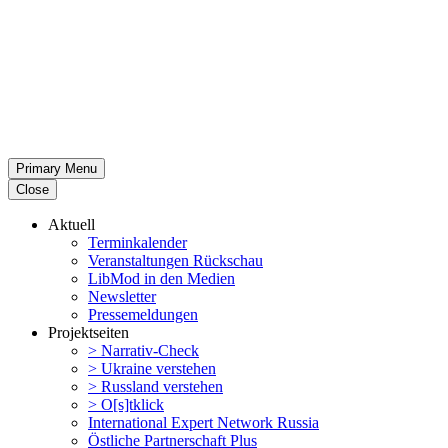
Primary Menu
Close
Aktuell
Termin­ka­lender
Veran­stal­tungen Rückschau
LibMod in den Medien
Newsletter
Presse­mel­dungen
Projekt­seiten
> Narrativ-Check
> Ukraine verstehen
> Russland verstehen
> O[s]tklick
Inter­na­tional Expert Network Russia
Östliche Partner­schaft Plus