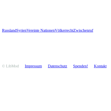
Russland
Syrien
Vereinte Nationen
Völkerrecht
Zwischenruf
© LibMod
Impressum
Daten­schutz
Spenden!
Kontakt