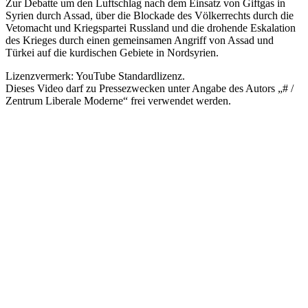
Zur Debatte um den Luftschlag nach dem Einsatz von Giftgas in
Syrien durch Assad, über die Blockade des Völker­rechts durch die
Vetomacht und Kriegs­partei Russland und die drohende Eskalation
des Krieges durch einen gemein­samen Angriff von Assad und
Türkei auf die kurdi­schen Gebiete in Nordsyrien.
Lizenz­vermerk: YouTube Standardlizenz.
Dieses Video darf zu Presse­zwecken unter Angabe des Autors „# /​
Zentrum Liberale Moderne“ frei verwendet werden.