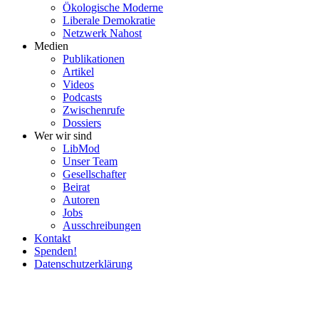
Ökolo­gische Moderne
Liberale Demokratie
Netzwerk Nahost
Medien
Publi­ka­tionen
Artikel
Videos
Podcasts
Zwischenrufe
Dossiers
Wer wir sind
LibMod
Unser Team
Gesell­schafter
Beirat
Autoren
Jobs
Ausschrei­bungen
Kontakt
Spenden!
Daten­schutz­er­klärung