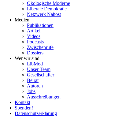
Ökolo­gische Moderne
Liberale Demokratie
Netzwerk Nahost
Medien
Publi­ka­tionen
Artikel
Videos
Podcasts
Zwischenrufe
Dossiers
Wer wir sind
LibMod
Unser Team
Gesell­schafter
Beirat
Autoren
Jobs
Ausschrei­bungen
Kontakt
Spenden!
Daten­schutz­er­klärung