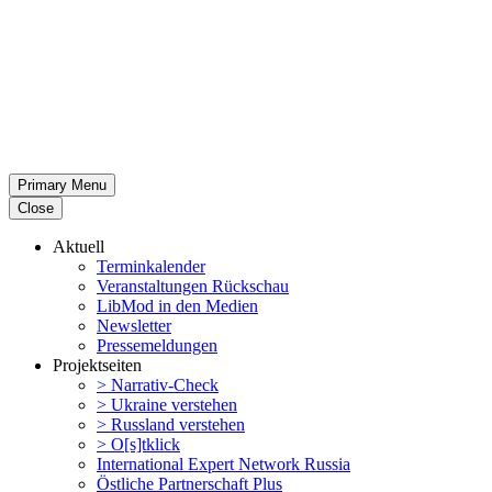
Primary Menu
Close
Aktuell
Termin­ka­lender
Veran­stal­tungen Rückschau
LibMod in den Medien
Newsletter
Presse­mel­dungen
Projekt­seiten
> Narrativ-Check
> Ukraine verstehen
> Russland verstehen
> O[s]tklick
Inter­na­tional Expert Network Russia
Östliche Partner­schaft Plus