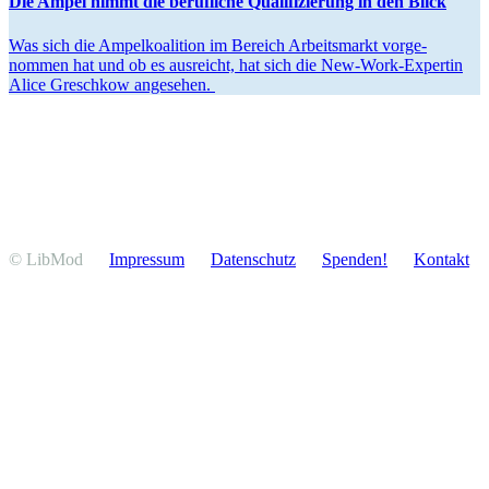
Die Ampel nimmt die beruf­liche Quali­fi­zierung in den Blick
Was sich die Ampel­ko­alition im Bereich Arbeits­markt vorge­
nommen hat und ob es ausreicht, hat sich die New-Work-Expertin
Alice Greschkow angesehen.
© LibMod
Impressum
Daten­schutz
Spenden!
Kontakt