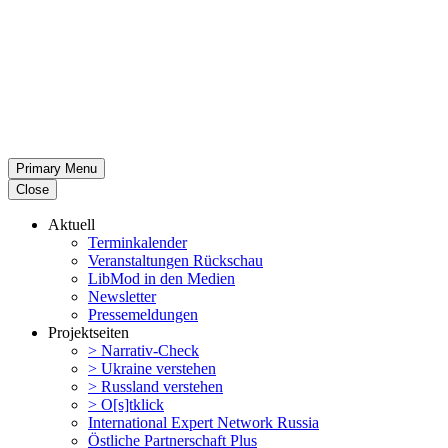
Primary Menu
Close
Aktuell
Termin­ka­lender
Veran­stal­tungen Rückschau
LibMod in den Medien
Newsletter
Presse­mel­dungen
Projekt­seiten
> Narrativ-Check
> Ukraine verstehen
> Russland verstehen
> O[s]tklick
Inter­na­tional Expert Network Russia
Östliche Partner­schaft Plus