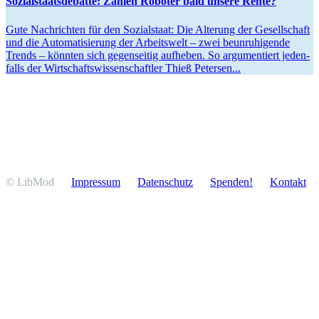
Sozial­staats­de­batte: Zahlen Roboter bald unsere Rente?
Gute Nachrichten für den Sozial­staat: Die Alterung der Gesell­schaft
und die Automa­ti­sierung der Arbeitswelt – zwei beunru­hi­gende
Trends – könnten sich gegen­seitig aufheben. So argumen­tiert jeden­
falls der Wirtschafts­wis­sen­schaftler Thieß Petersen...
© LibMod
Impressum
Daten­schutz
Spenden!
Kontakt