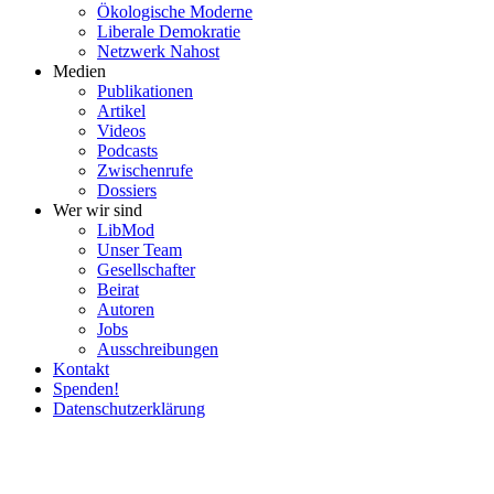
Ökolo­gische Moderne
Liberale Demokratie
Netzwerk Nahost
Medien
Publi­ka­tionen
Artikel
Videos
Podcasts
Zwischenrufe
Dossiers
Wer wir sind
LibMod
Unser Team
Gesell­schafter
Beirat
Autoren
Jobs
Ausschrei­bungen
Kontakt
Spenden!
Daten­schutz­er­klärung