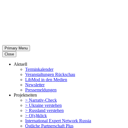
Primary Menu
Close
Aktuell
Termin­ka­lender
Veran­stal­tungen Rückschau
LibMod in den Medien
Newsletter
Presse­mel­dungen
Projekt­seiten
> Narrativ-Check
> Ukraine verstehen
> Russland verstehen
> O[s]tklick
Inter­na­tional Expert Network Russia
Östliche Partner­schaft Plus