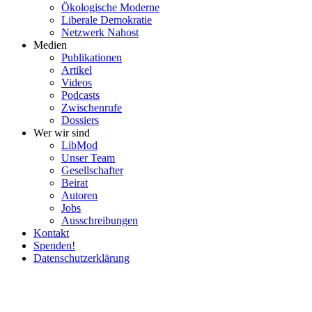
Ökolo­gische Moderne
Liberale Demokratie
Netzwerk Nahost
Medien
Publi­ka­tionen
Artikel
Videos
Podcasts
Zwischenrufe
Dossiers
Wer wir sind
LibMod
Unser Team
Gesell­schafter
Beirat
Autoren
Jobs
Ausschrei­bungen
Kontakt
Spenden!
Daten­schutz­er­klärung