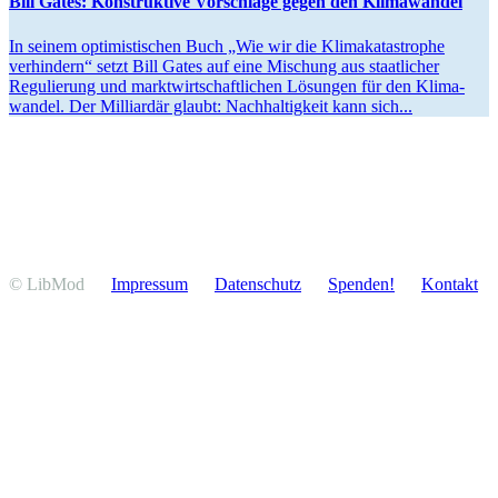
Bill Gates: Konstruktive Vorschläge gegen den Klimawandel
In seinem optimis­ti­schen Buch „Wie wir die Klima­ka­ta­strophe
verhindern“ setzt Bill Gates auf eine Mischung aus staat­licher
Regulierung und markt­wirt­schaft­lichen Lösungen für den Klima­
wandel. Der Milli­ardär glaubt: Nachhal­tigkeit kann sich...
© LibMod
Impressum
Daten­schutz
Spenden!
Kontakt