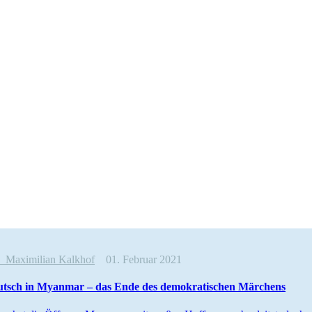
e
Maximilian Kalkhof
01. Februar 2021
putsch in Myanmar – das Ende des demokra­ti­schen Märchens