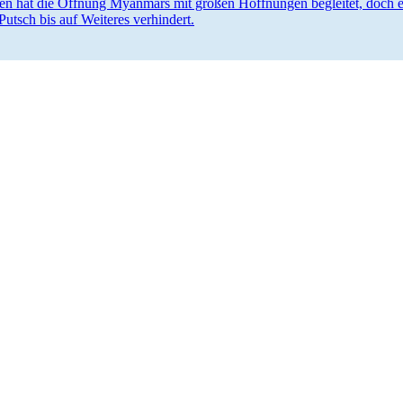
en hat die Öffnung Myanmars mit großen Hoffnungen begleitet, doch ei
Putsch bis auf Weiteres verhindert.