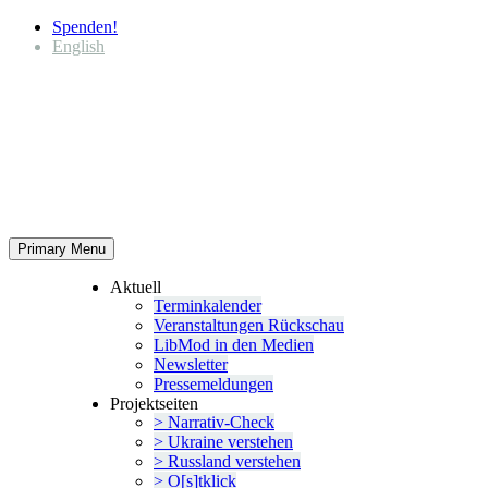
Spenden!
English
Primary Menu
Aktuell
Termin­ka­lender
Veran­stal­tungen Rückschau
LibMod in den Medien
Newsletter
Presse­mel­dungen
Projekt­seiten
> Narrativ-Check
> Ukraine verstehen
> Russland verstehen
> O[s]tklick