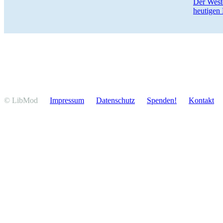
Der West
heutigen 
© LibMod
Impressum
Daten­schutz
Spenden!
Kontakt