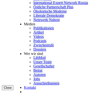
Inter­na­tional Expert Network Russia
Östliche Partner­schaft Plus
Ökolo­gische Moderne
Liberale Demokratie
Netzwerk Nahost
Medien
Publi­ka­tionen
Artikel
Videos
Podcasts
Zwischenrufe
Dossiers
Wer wir sind
LibMod
Unser Team
Gesell­schafter
Beirat
Autoren
Jobs
Ausschrei­bungen
Kontakt
Close