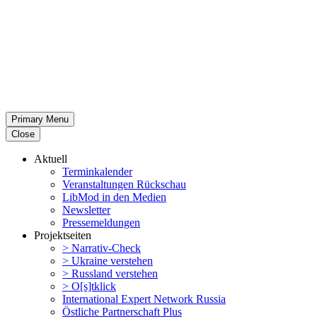
Primary Menu
Close
Aktuell
Termin­ka­lender
Veran­stal­tungen Rückschau
LibMod in den Medien
Newsletter
Presse­mel­dungen
Projekt­seiten
> Narrativ-Check
> Ukraine verstehen
> Russland verstehen
> O[s]tklick
Inter­na­tional Expert Network Russia
Östliche Partner­schaft Plus