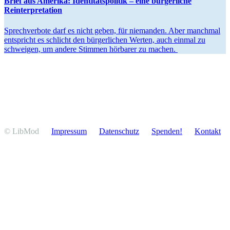
Brief aus Amerika: Identi­täts­po­litik – eine bürger­liche
Reinterpretation
Sprech­verbote darf es nicht geben, für niemanden. Aber manchmal
entspricht es schlicht den bürger­lichen Werten, auch einmal zu
schweigen, um andere Stimmen hörbarer zu machen.
© LibMod
Impressum
Daten­schutz
Spenden!
Kontakt