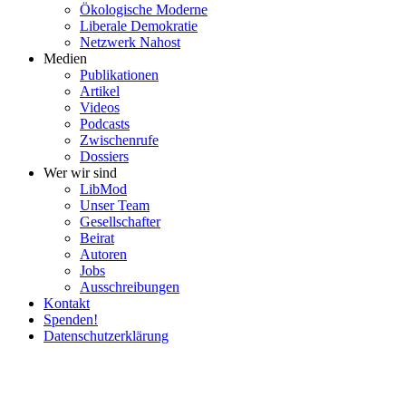
Ökolo­gische Moderne
Liberale Demokratie
Netzwerk Nahost
Medien
Publi­ka­tionen
Artikel
Videos
Podcasts
Zwischenrufe
Dossiers
Wer wir sind
LibMod
Unser Team
Gesell­schafter
Beirat
Autoren
Jobs
Ausschrei­bungen
Kontakt
Spenden!
Daten­schutz­er­klärung