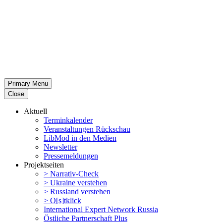
Primary Menu
Close
Aktuell
Termin­ka­lender
Veran­stal­tungen Rückschau
LibMod in den Medien
Newsletter
Presse­mel­dungen
Projekt­seiten
> Narrativ-Check
> Ukraine verstehen
> Russland verstehen
> O[s]tklick
Inter­na­tional Expert Network Russia
Östliche Partner­schaft Plus