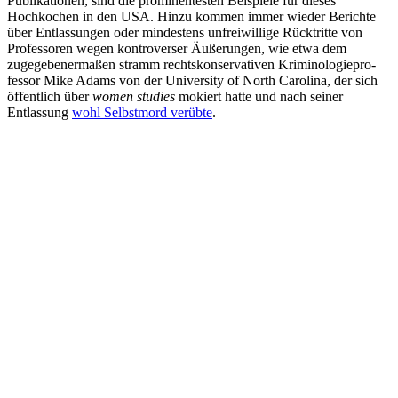
Publi­ka­tionen, sind die promi­nen­testen Beispiele für dieses
Hochkochen in den USA. Hinzu kommen immer wieder Berichte
über Entlas­sungen oder mindestens unfrei­willige Rücktritte von
Profes­soren wegen kontro­verser Äußerungen, wie etwa dem
zugege­be­ner­maßen stramm rechts­kon­ser­va­tiven Krimi­no­lo­gie­pro­
fessor Mike Adams von der University of North Carolina, der sich
öffentlich über
women studies
mokiert hatte und nach seiner
Entlassung
wohl Selbstmord verübte
.