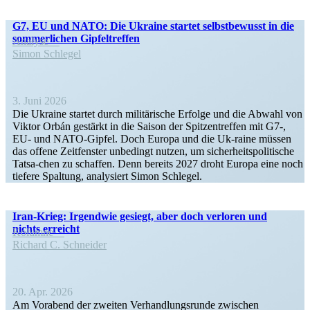
G7, EU und NATO: Die Ukraine startet selbst­be­wusst in die
sommer­lichen Gipfeltreffen
Analyse
Simon Schlegel
3. Juni 2026
Die Ukraine startet durch militä­rische Erfolge und die Abwahl von
Viktor Orbán gestärkt in die Saison der Spitzen­treffen mit G7‑,
EU- und NATO-Gipfel. Doch Europa und die Uk-raine müssen
das offene Zeitfenster unbedingt nutzen, um sicher­heits­po­li­tische
Tatsa-chen zu schaffen. Denn bereits 2027 droht Europa eine noch
tiefere Spaltung, analy­siert Simon Schlegel.
Iran-Krieg: Irgendwie gesiegt, aber doch verloren und
nichts erreicht
Kolumne
Richard C. Schneider
20. Apr. 2026
Am Vorabend der zweiten Verhand­lungs­runde zwischen