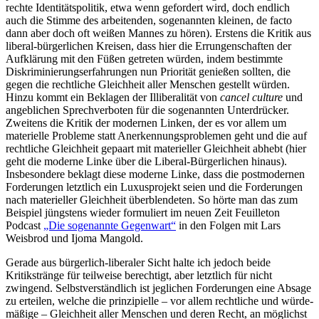
rechte Identi­täts­po­litik, etwa wenn gefordert wird, doch endlich
auch die Stimme des arbei­tenden, sogenannten kleinen, de facto
dann aber doch oft weißen Mannes zu hören). Erstens die Kritik aus
liberal-bürger­lichen Kreisen, dass hier die Errun­gen­schaften der
Aufklärung mit den Füßen getreten würden, indem bestimmte
Diskri­mi­nie­rungs­er­fah­rungen nun Priorität genießen sollten, die
gegen die recht­liche Gleichheit aller Menschen gestellt würden.
Hinzu kommt ein Beklagen der Illibe­ra­lität von
cancel culture
und
angeb­lichen Sprech­ver­boten für die sogenannten Unter­drücker.
Zweitens die Kritik der modernen Linken, der es vor allem um
materielle Probleme statt Anerken­nungs­pro­blemen geht und die auf
recht­liche Gleichheit gepaart mit materi­eller Gleichheit abhebt (hier
geht die moderne Linke über die Liberal-Bürger­lichen hinaus).
Insbe­sondere beklagt diese moderne Linke, dass die postmo­dernen
Forde­rungen letztlich ein Luxus­projekt seien und die Forde­rungen
nach materi­eller Gleichheit überblen­deten. So hörte man das zum
Beispiel jüngstens wieder formu­liert im neuen Zeit Feuil­leton
Podcast
„Die sogenannte Gegenwart“
in den Folgen mit Lars
Weisbrod und Ijoma Mangold.
Gerade aus bürgerlich-liberaler Sicht halte ich jedoch beide
Kritikstränge für teilweise berechtigt, aber letztlich für nicht
zwingend. Selbst­ver­ständlich ist jeglichen Forde­rungen eine Absage
zu erteilen, welche die prinzi­pielle – vor allem recht­liche und würde­
mäßige – Gleichheit aller Menschen und deren Recht, an möglichst