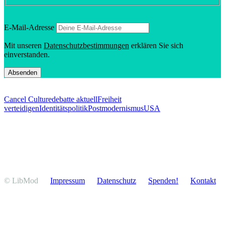
E‑Mail-Adresse
Mit unseren
Daten­schutz­be­stim­mungen
erklären Sie sich
einverstanden.
Cancel Culture
debatte aktuell
Freiheit
verteidigen
Identitätspolitik
Postmodernismus
USA
© LibMod
Impressum
Daten­schutz
Spenden!
Kontakt