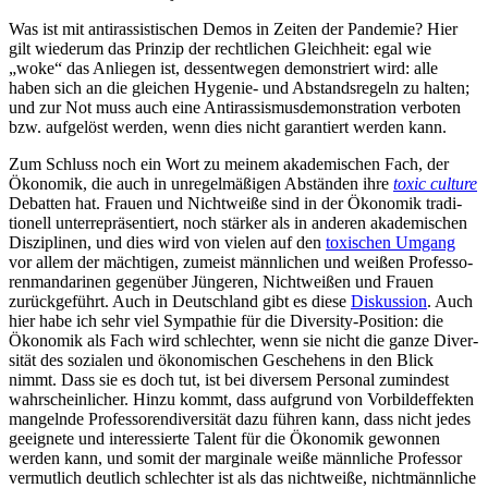
Was ist mit antiras­sis­ti­schen Demos in Zeiten der Pandemie? Hier
gilt wiederum das Prinzip der recht­lichen Gleichheit: egal wie
„woke“ das Anliegen ist, dessent­wegen demons­triert wird: alle
haben sich an die gleichen Hygenie- und Abstands­regeln zu halten;
und zur Not muss auch eine Antiras­sis­mus­de­mons­tration verboten
bzw. aufgelöst werden, wenn dies nicht garan­tiert werden kann.
Zum Schluss noch ein Wort zu meinem akade­mi­schen Fach, der
Ökonomik, die auch in unregel­mä­ßigen Abständen ihre
toxic culture
Debatten hat. Frauen und Nicht­weiße sind in der Ökonomik tradi­
tionell unter­re­prä­sen­tiert, noch stärker als in anderen akade­mi­schen
Diszi­plinen, und dies wird von vielen auf den
toxischen Umgang
vor allem der mächtigen, zumeist männlichen und weißen Profes­so­
ren­man­da­rinen gegenüber Jüngeren, Nicht­weißen und Frauen
zurück­ge­führt. Auch in Deutschland gibt es diese
Diskussion
. Auch
hier habe ich sehr viel Sympathie für die Diversity-Position: die
Ökonomik als Fach wird schlechter, wenn sie nicht die ganze Diver­
sität des sozialen und ökono­mi­schen Geschehens in den Blick
nimmt. Dass sie es doch tut, ist bei diversem Personal zumindest
wahrschein­licher. Hinzu kommt, dass aufgrund von Vorbild­ef­fekten
mangelnde Profes­so­ren­di­ver­sität dazu führen kann, dass nicht jedes
geeignete und inter­es­sierte Talent für die Ökonomik gewonnen
werden kann, und somit der marginale weiße männliche Professor
vermutlich deutlich schlechter ist als das nicht­weiße, nicht­männ­liche