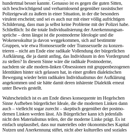
hundertmal besser kannte. Genauso ist es gegen die guten Sitten,
sich beschwich­tigend und verharm­losend gegenüber rassis­ti­scher
Polizei­gewalt zu äußern in einer Situation, in der die besonders
virulent erscheint; und sei es auch nur mit einer völlig aufrich­tigen
Schil­derung, dass man ja selbst keine Probleme mit der Polizei habe.
Schließlich: Ist die totale Indivi­dua­li­sierung der Anerken­nungs­an­
sprüche – denn längst ist die postmo­derne Ideologie und die
Wokeness­kultur ja davon wegge­kommen, sich auf bestimmte
Gruppen, wie etwa Homose­xuelle oder Trans­se­xuelle zu konzen­
trieren – nicht am Ende eine radikale Vollendung der bürger­lichen
Aufklärung, die ja damit anfing, das Individuum in den Vorder­grund
zu stellen? In diesem Sinne wäre die radikale Postmo­derne,
nachdem sie alle modern-linken Obses­sionen mit gruppen­be­zo­genen
Identi­täten hinter sich gelassen hat, in einer großen dialek­ti­schen
Bewegung wieder beim radikalen Indivi­dua­lismus der Aufklärung
angekommen und sie hätte damit deren inhärente Dialektik erneut
unter Beweis gestellt.
Wahrscheinlich ist es am Ende dieses konse­quente im Hegel­schen
Sinne Aufheben bürger­licher Ideale, die die modernen Linken dann
auch – vielleicht sogar zurecht – skeptisch gegenüber der postmo­
dernen Linken werden lässt. Als Bürger­licher kann ich jeden­falls
nicht den Materia­lismus teilen, der die moderne Linke prägt. Es ist
einfach unplau­sibel, dass nur materi­elles oder ökono­mi­sches Kapital
Nutzen und Anerkennung stiftet, nicht aber kultu­relles und soziales