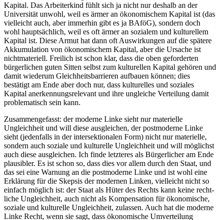
Kapital. Das Arbei­terkind fühlt sich ja nicht nur deshalb an der
Univer­sität unwohl, weil es ärmer an ökono­mi­schem Kapital ist (das
vielleicht auch, aber immerhin gibt es ja BAföG), sondern doch
wohl haupt­sächlich, weil es oft ärmer an sozialem und kultu­rellem
Kapital ist. Diese Armut hat dann oft Auswir­kungen auf die spätere
Akkumu­lation von ökono­mi­schem Kapital, aber die Ursache ist
nicht­ma­te­riell. Freilich ist schon klar, dass die oben gefor­derten
bürger­lichen guten Sitten selbst zum kultu­rellen Kapital gehören und
damit wiederum Gleich­heits­bar­rieren aufbauen können; dies
bestätigt am Ende aber doch nur, dass kultu­relles und soziales
Kapital anerken­nungs­re­levant und ihre ungleiche Verteilung damit
proble­ma­tisch sein kann.
Zusam­men­ge­fasst: der moderne Linke sieht nur materielle
Ungleichheit und will diese ausgleichen, der postmo­derne Linke
sieht (jeden­falls in der inter­sek­tio­nalen Form) nicht nur materielle,
sondern auch soziale und kultu­relle Ungleichheit und will möglichst
auch diese ausgleichen. Ich finde letzteres als Bürger­licher am Ende
plausibler. Es ist schon so, dass dies vor allem durch den Staat, und
das sei eine Warnung an die postmo­derne Linke und ist wohl eine
Erklärung für die Skepsis der modernen Linken, vielleicht nicht so
einfach möglich ist: der Staat als Hüter des Rechts kann keine recht­
liche Ungleichheit, auch nicht als Kompen­sation für ökono­mische,
soziale und kultu­relle Ungleichheit, zulassen. Auch hat die moderne
Linke Recht, wenn sie sagt, dass ökono­mische Umver­teilung