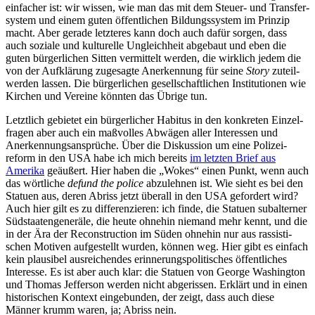
einfacher ist: wir wissen, wie man das mit dem Steuer- und Trans­fer­
system und einem guten öffent­lichen Bildungs­system im Prinzip
macht. Aber gerade letzteres kann doch auch dafür sorgen, dass
auch soziale und kultu­relle Ungleichheit abgebaut und eben die
guten bürger­lichen Sitten vermittelt werden, die wirklich jedem die
von der Aufklärung zugesagte Anerkennung für seine
Story
zuteil­
werden lassen. Die bürger­lichen gesell­schaft­lichen Insti­tu­tionen wie
Kirchen und Vereine könnten das Übrige tun.
Letztlich gebietet ein bürger­licher Habitus in den konkreten Einzel­
fragen aber auch ein maßvolles Abwägen aller Inter­essen und
Anerken­nungs­an­sprüche. Über die Diskussion um eine Polizei­
reform in den USA habe ich mich bereits
im letzten Brief aus
Amerika
geäußert. Hier haben die „Wokes“ einen Punkt, wenn auch
das wörtliche
defund the police
abzulehnen ist. Wie sieht es bei den
Statuen aus, deren Abriss jetzt überall in den USA gefordert wird?
Auch hier gilt es zu diffe­ren­zieren: ich finde, die Statuen subal­terner
Südstaa­ten­ge­neräle, die heute ohnehin niemand mehr kennt, und die
in der Ära der Recon­s­truction im Süden ohnehin nur aus rassis­ti­
schen Motiven aufge­stellt wurden, können weg. Hier gibt es einfach
kein plausibel ausrei­chendes erinne­rungs­po­li­ti­sches öffent­liches
Interesse. Es ist aber auch klar: die Statuen von George Washington
und Thomas Jefferson werden nicht abgerissen. Erklärt und in einen
histo­ri­schen Kontext einge­bunden, der zeigt, dass auch diese
Männer krumm waren, ja; Abriss nein.