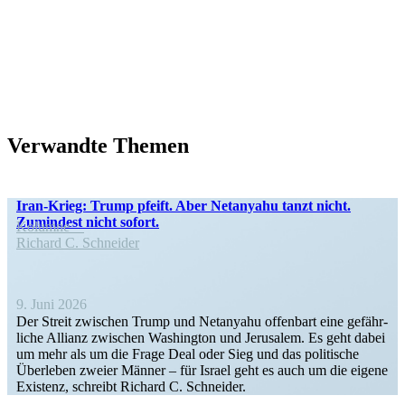
Verwandte Themen
Iran-Krieg: Trump pfeift. Aber Netanyahu tanzt nicht.
Zumindest nicht sofort.
Kolumne
Richard C. Schneider
9. Juni 2026
Der Streit zwischen Trump und Netanyahu offenbart eine gefähr­
liche Allianz zwischen Washington und Jerusalem. Es geht dabei
um mehr als um die Frage Deal oder Sieg und das politische
Überleben zweier Männer – für Israel geht es auch um die eigene
Existenz, schreibt Richard C. Schneider.