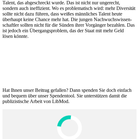
Talent, das abgeschreckt wurde. Das ist nicht nur ungerecht,
sondern auch ineffi­zient. Wo es proble­ma­tisch wird: mehr Diver­sität
sollte nicht dazu führen, dass weißes männliches Talent heute
überhaupt keine Chance mehr hat. Die jungen Nachwuchs­wis­sen­
schaftler sollten nicht für die Sünden ihrer Vorgänger bezahlen. Das
ist jedoch ein Übergangs­problem, das der Staat mit mehr Geld
lösen könnte.
Hat Ihnen unser Beitrag gefallen? Dann spenden Sie doch einfach
und bequem über unser Spendentool. Sie unter­stützen damit die
publi­zis­tische Arbeit von LibMod.