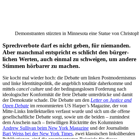
Demons­tranten stürzten in Minnesota eine Statue von Chris­to
Sprech­verbote darf es nicht geben, für niemanden.
Aber manchmal entspricht es schlicht den bürger­
lichen Werten, auch einmal zu schweigen, um andere
Stimmen hörbarer zu machen.
Sie kocht mal wieder hoch: die Debatte um linken Postmo­der­nismus
und linke Identi­täts­po­litik, die angeblich totalitär daher­komme und
mittels
cancel culture
und der bedin­gungs­losen Forderung nach
ideolo­gi­scher Konfor­mität die freie Debatte unter­drücke und damit
der Demokratie schade. Die Debatte um den
Letter on Justice and
Open Debate
im renom­mierten US Harper’s Magazine, der von
Mitte-Links Intel­lek­tu­ellen verfasst wurde und sich um die offene
gesell­schaft­liche Debatte sorgt, sowie um die beiden – zumindest
dem Anschein nach – freiwil­ligen Rücktritte des Kolum­nisten
Andrew Sullivan beim New York Magazine
und der Journa­listin
Bari Weiss bei der New York Times
, zwei klassi­schen links­li­be­ralen