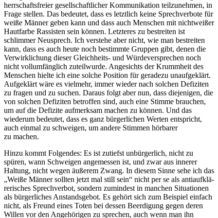
herrschafts­freier gesell­schaft­licher Kommu­ni­kation teilzu­nehmen, in
Frage stellen. Das bedeutet, dass es letztlich keine Sprech­verbote für
weiße Männer geben kann und dass auch Menschen mit nicht­weißer
Hautfarbe Rassisten sein können. Letzteres zu bestreiten ist
schlimmer Neusprech. Ich verstehe aber nicht, wie man bestreiten
kann, dass es auch heute noch bestimmte Gruppen gibt, denen die
Verwirk­li­chung dieser Gleich­heits- und Würde­ver­sprechen noch
nicht vollum­fänglich zuteil­wurde. Angesichts der Krummheit des
Menschen hielte ich eine solche Position für geradezu unauf­ge­klärt.
Aufge­klärt wäre es vielmehr, immer wieder nach solchen Defiziten
zu fragen und zu suchen. Daraus folgt aber nun, dass dieje­nigen, die
von solchen Defiziten betroffen sind, auch eine Stimme brauchen,
um auf die Defizite aufmerksam machen zu können. Und das
wiederum bedeutet, dass es ganz bürger­lichen Werten entspricht,
auch einmal zu schweigen, um andere Stimmen hörbarer
zu machen.
Hinzu kommt Folgendes: Es ist zutiefst unbür­gerlich, nicht zu
spüren, wann Schweigen angemessen ist, und zwar aus innerer
Haltung, nicht wegen äußerem Zwang. In diesem Sinne sehe ich das
„Weiße Männer sollten jetzt mal still sein“ nicht per se als antiauf­klä­
re­ri­sches Sprech­verbot, sondern zumindest in manchen Situa­tionen
als bürger­liches Anstands­gebot. Es gehört sich zum Beispiel einfach
nicht, als Freund eines Toten bei dessen Beerdigung gegen deren
Willen vor den Angehö­rigen zu sprechen, auch wenn man ihn