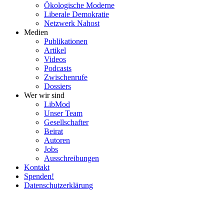
Ökolo­gische Moderne
Liberale Demokratie
Netzwerk Nahost
Medien
Publi­ka­tionen
Artikel
Videos
Podcasts
Zwischenrufe
Dossiers
Wer wir sind
LibMod
Unser Team
Gesell­schafter
Beirat
Autoren
Jobs
Ausschrei­bungen
Kontakt
Spenden!
Daten­schutz­er­klärung