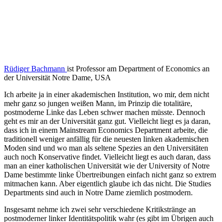
Rüdiger Bachmann
ist Professor am Department of Economics an
der Univer­sität Notre Dame, USA
Ich arbeite ja in einer akade­mi­schen Insti­tution, wo mir, dem nicht
mehr ganz so jungen weißen Mann, im Prinzip die totalitäre,
postmo­derne Linke das Leben schwer machen müsste. Dennoch
geht es mir an der Univer­sität ganz gut. Vielleicht liegt es ja daran,
dass ich in einem Mainstream Economics Department arbeite, die
tradi­tionell weniger anfällig für die neuesten linken akade­mi­schen
Moden sind und wo man als seltene Spezies an den Univer­si­täten
auch noch Konser­vative findet. Vielleicht liegt es auch daran, dass
man an einer katho­li­schen Univer­sität wie der University of Notre
Dame bestimmte linke Übertrei­bungen einfach nicht ganz so extrem
mitmachen kann. Aber eigentlich glaube ich das nicht. Die Studies
Depart­ments sind auch in Notre Dame ziemlich postmodern.
Insgesamt nehme ich zwei sehr verschiedene Kritikstränge an
postmo­derner linker Identi­täts­po­litik wahr (es gibt im Übrigen auch