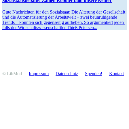
Sozial­staats­de­batte: Zahlen Roboter bald unsere Rente?
Gute Nachrichten für den Sozial­staat: Die Alterung der Gesell­schaft
und die Automa­ti­sierung der Arbeitswelt – zwei beunru­hi­gende
Trends – könnten sich gegen­seitig aufheben. So argumen­tiert jeden­
falls der Wirtschafts­wis­sen­schaftler Thieß Petersen...
© LibMod
Impressum
Daten­schutz
Spenden!
Kontakt