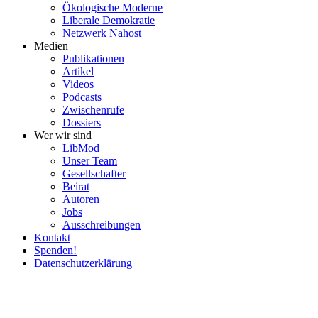
Ökolo­gische Moderne
Liberale Demokratie
Netzwerk Nahost
Medien
Publi­ka­tionen
Artikel
Videos
Podcasts
Zwischenrufe
Dossiers
Wer wir sind
LibMod
Unser Team
Gesell­schafter
Beirat
Autoren
Jobs
Ausschrei­bungen
Kontakt
Spenden!
Daten­schutz­er­klärung