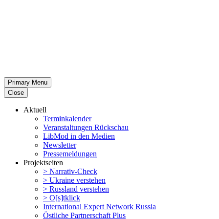
Primary Menu
Close
Aktuell
Termin­ka­lender
Veran­stal­tungen Rückschau
LibMod in den Medien
Newsletter
Presse­mel­dungen
Projekt­seiten
> Narrativ-Check
> Ukraine verstehen
> Russland verstehen
> O[s]tklick
Inter­na­tional Expert Network Russia
Östliche Partner­schaft Plus