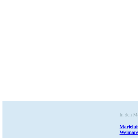
In den 
Marie­lu
Weimare