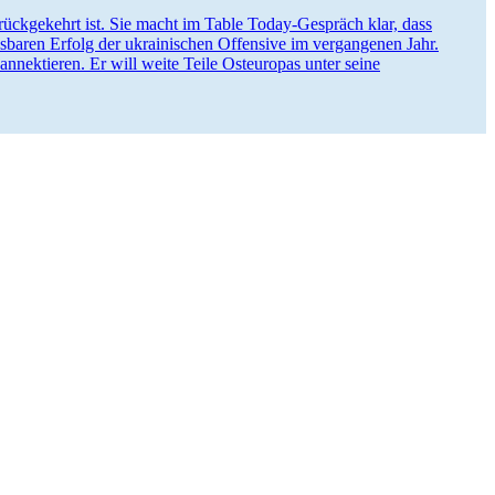
urück­ge­kehrt ist. Sie macht im Table Today-Gespräch klar, dass
sbaren Erfolg der ukrai­ni­schen Offensive im vergan­genen Jahr.
nnek­tieren. Er will weite Teile Osteu­ropas unter seine