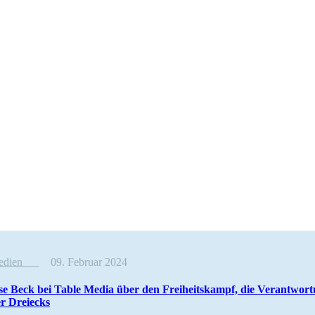
Medien
09. Februar 2024
ise Beck bei Table Media über den Freiheits­kampf, die Verant­wort
r Dreiecks