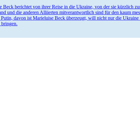
se Beck berichtet von ihrer Reise in die Ukraine, von der sie kürzlich z
nd und die anderen Alliierten mitver­ant­wortlich sind für den kaum mes
Putin, davon ist Marie­luise Beck überzeugt, will nicht nur die Ukraine a
 bringen.