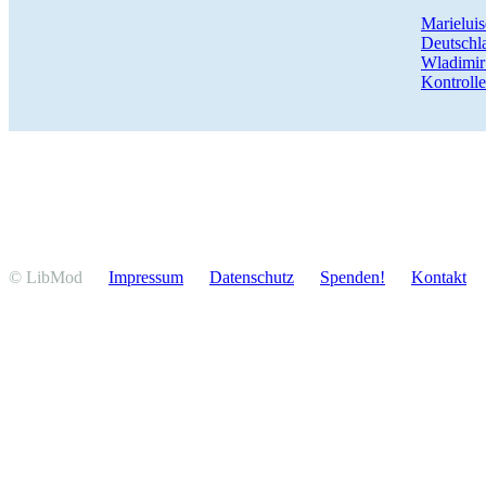
Marie­lui
Deutschla
Wladimir 
Kontrolle
© LibMod
Impressum
Daten­schutz
Spenden!
Kontakt