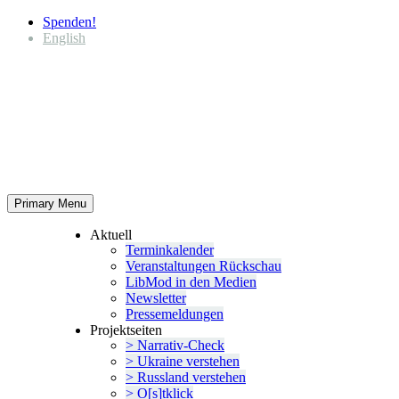
Spenden!
English
Primary Menu
Aktuell
Termin­ka­lender
Veran­stal­tungen Rückschau
LibMod in den Medien
Newsletter
Presse­mel­dungen
Projekt­seiten
> Narrativ-Check
> Ukraine verstehen
> Russland verstehen
> O[s]tklick