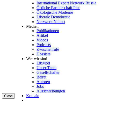
Inter­na­tional Expert Network Russia
Östliche Partner­schaft Plus
Ökolo­gische Moderne
Liberale Demokratie
Netzwerk Nahost
Medien
Publi­ka­tionen
Artikel
Videos
Podcasts
Zwischenrufe
Dossiers
Wer wir sind
LibMod
Unser Team
Gesell­schafter
Beirat
Autoren
Jobs
Ausschrei­bungen
Kontakt
Close