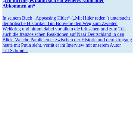
„Ich fürchte, es bahnt sich ein weiteres Münchner
Abkommen an“
In seinem Buch „Appeasing Hitler“ („Mit Hitler reden“) unter­sucht
der britische Histo­riker Tim Bouverie den Weg zum Zweiten
Weltkrieg und nimmt dabei vor allem die briti­schen und zum Teil
auch die franzö­si­schen Reaktionen auf Nazi-Deutschland in den
Blick. Welche Paral­lelen er zwischen der Historie und dem Umgang
heute mit Putin sieht, verrät er im Interview mit unserem Autor
Till Schmidt.