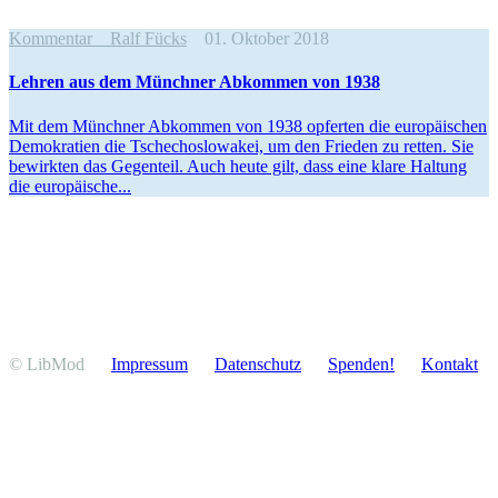
Kommentar
Ralf Fücks
01. Oktober 2018
Lehren aus dem Münchner Abkommen von 1938
Mit dem Münchner Abkommen von 1938 opferten die europäi­schen
Demokratien die Tsche­cho­slo­wakei, um den Frieden zu retten. Sie
bewirkten das Gegenteil. Auch heute gilt, dass eine klare Haltung
die europäische...
© LibMod
Impressum
Daten­schutz
Spenden!
Kontakt