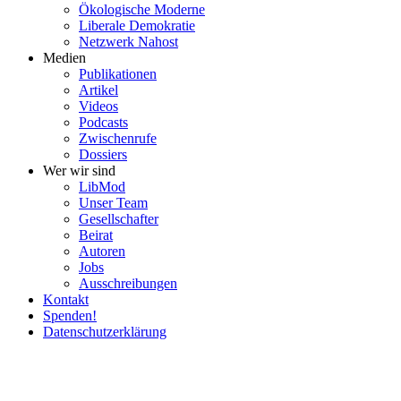
Ökolo­gische Moderne
Liberale Demokratie
Netzwerk Nahost
Medien
Publi­ka­tionen
Artikel
Videos
Podcasts
Zwischenrufe
Dossiers
Wer wir sind
LibMod
Unser Team
Gesell­schafter
Beirat
Autoren
Jobs
Ausschrei­bungen
Kontakt
Spenden!
Daten­schutz­er­klärung