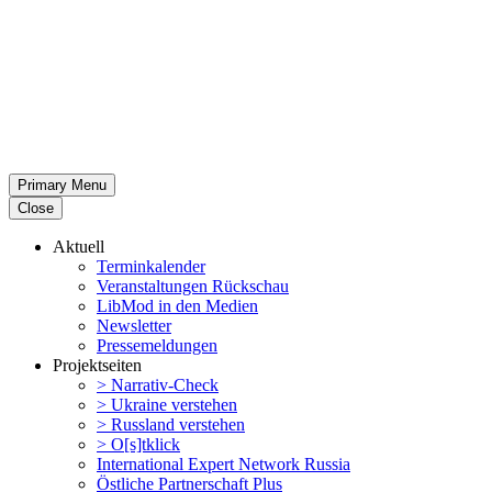
Primary Menu
Close
Aktuell
Termin­ka­lender
Veran­stal­tungen Rückschau
LibMod in den Medien
Newsletter
Presse­mel­dungen
Projekt­seiten
> Narrativ-Check
> Ukraine verstehen
> Russland verstehen
> O[s]tklick
Inter­na­tional Expert Network Russia
Östliche Partner­schaft Plus