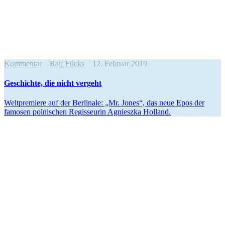
Kommentar
Ralf Fücks
12. Februar 2019
Geschichte, die nicht vergeht
Weltpre­miere auf der Berlinale: „Mr. Jones“, das neue Epos der
famosen polni­schen Regis­seurin Agnieszka Holland.