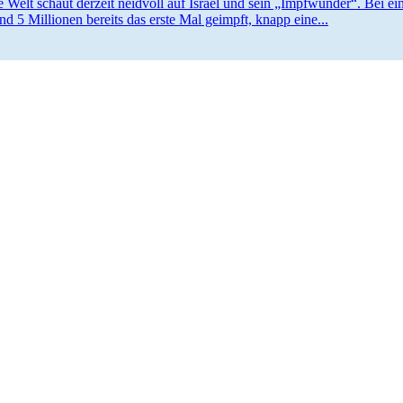
 Welt schaut derzeit neidvoll auf Israel und sein „Impfwunder“. Bei 
und 5 Millionen bereits das erste Mal geimpft, knapp eine...