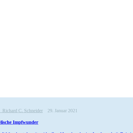
e
Richard C. Schneider
29. Januar 2021
e­lische Impfwunder