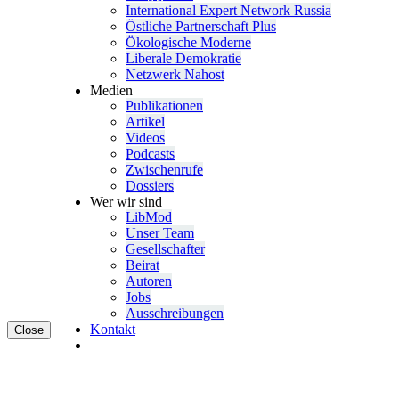
Inter­na­tional Expert Network Russia
Östliche Partner­schaft Plus
Ökolo­gische Moderne
Liberale Demokratie
Netzwerk Nahost
Medien
Publi­ka­tionen
Artikel
Videos
Podcasts
Zwischenrufe
Dossiers
Wer wir sind
LibMod
Unser Team
Gesell­schafter
Beirat
Autoren
Jobs
Ausschrei­bungen
Kontakt
Close