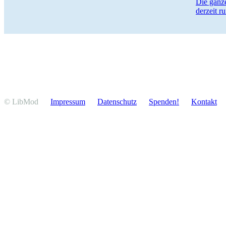
Die ganze
derzeit r
© LibMod
Impressum
Daten­schutz
Spenden!
Kontakt