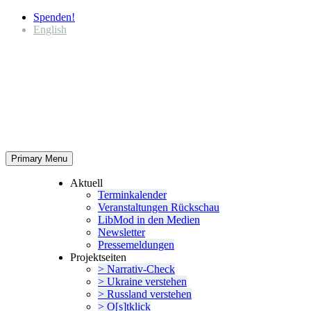
Spenden!
English
Primary Menu
Aktuell
Termin­ka­lender
Veran­stal­tungen Rückschau
LibMod in den Medien
Newsletter
Presse­mel­dungen
Projekt­seiten
> Narrativ-Check
> Ukraine verstehen
> Russland verstehen
> O[s]tklick