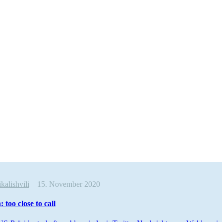
kalishvili
15. November 2020
 too close to call