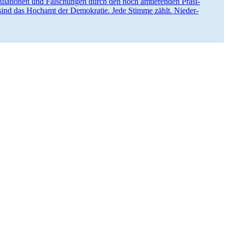
i­pu­la­tionen und Fälschungen durch den noch amtie­renden Präsi­
nd das Hochamt der Demokratie. Jede Stimme zählt. Nieder­