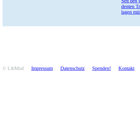
Seit den 
denten T
lagen müs
© LibMod
Impressum
Daten­schutz
Spenden!
Kontakt