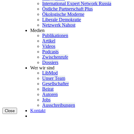
Inter­na­tional Expert Network Russia
Östliche Partner­schaft Plus
Ökolo­gische Moderne
Liberale Demokratie
Netzwerk Nahost
Medien
Publi­ka­tionen
Artikel
Videos
Podcasts
Zwischenrufe
Dossiers
Wer wir sind
LibMod
Unser Team
Gesell­schafter
Beirat
Autoren
Jobs
Ausschrei­bungen
Kontakt
Close