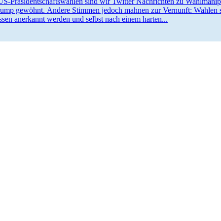
US-Präsi­­den­t­­schafts­­­wahlen sind wir Twitter Nachrichten zu Wahlma­n
rump gewöhnt. Andere Stimmen jedoch mahnen zur Vernunft: Wahlen si
sen anerkannt werden und selbst nach einem harten...