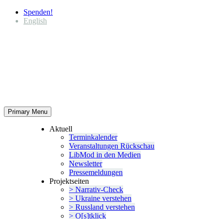
Spenden!
English
Primary Menu
Aktuell
Termin­ka­lender
Veran­stal­tungen Rückschau
LibMod in den Medien
Newsletter
Presse­mel­dungen
Projekt­seiten
> Narrativ-Check
> Ukraine verstehen
> Russland verstehen
> O[s]tklick