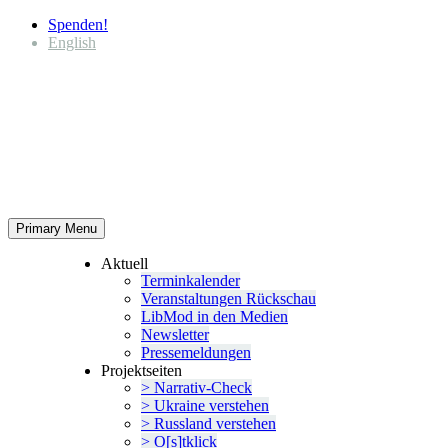
Spenden!
English
Primary Menu
Aktuell
Termin­ka­lender
Veran­stal­tungen Rückschau
LibMod in den Medien
Newsletter
Presse­mel­dungen
Projekt­seiten
> Narrativ-Check
> Ukraine verstehen
> Russland verstehen
> O[s]tklick