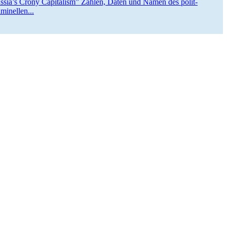
ssia’s Crony Capitalism” Zahlen, Daten und Namen des polit­
minellen...