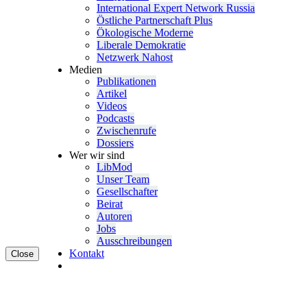
Inter­na­tional Expert Network Russia
Östliche Partner­schaft Plus
Ökolo­gische Moderne
Liberale Demokratie
Netzwerk Nahost
Medien
Publi­ka­tionen
Artikel
Videos
Podcasts
Zwischenrufe
Dossiers
Wer wir sind
LibMod
Unser Team
Gesell­schafter
Beirat
Autoren
Jobs
Ausschrei­bungen
Kontakt
Close