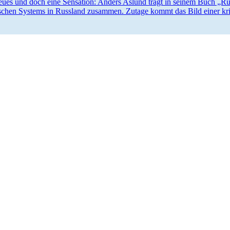
ues und doch eine Sensation: Anders Aslund trägt in seinem Buch „Ru
­schen Systems in Russland zusammen. Zutage kommt das Bild einer kri