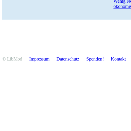
Wenig Ne
öko­no­mi
© LibMod
Impressum
Daten­schutz
Spenden!
Kontakt