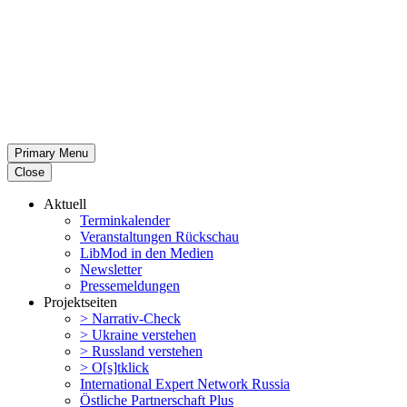
Primary Menu
Close
Aktuell
Termin­ka­lender
Veran­stal­tungen Rückschau
LibMod in den Medien
Newsletter
Presse­mel­dungen
Projekt­seiten
> Narrativ-Check
> Ukraine verstehen
> Russland verstehen
> O[s]tklick
Inter­na­tional Expert Network Russia
Östliche Partner­schaft Plus