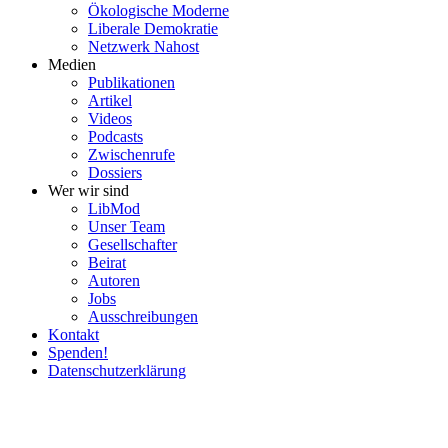
Ökolo­gische Moderne
Liberale Demokratie
Netzwerk Nahost
Medien
Publi­ka­tionen
Artikel
Videos
Podcasts
Zwischenrufe
Dossiers
Wer wir sind
LibMod
Unser Team
Gesell­schafter
Beirat
Autoren
Jobs
Ausschrei­bungen
Kontakt
Spenden!
Daten­schutz­er­klärung