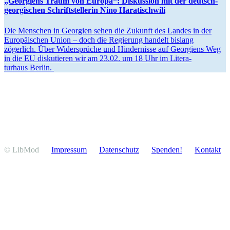
„Georgiens Traum von Europa“: Diskussion mit der deutsch-
georgi­schen Schrift­stel­lerin Nino Haratischwili
Die Menschen in Georgien sehen die Zukunft des Landes in der
Europäi­schen Union – doch die Regierung handelt bislang
zögerlich. Über Wider­sprüche und Hinder­nisse auf Georgiens Weg
in die EU disku­tieren wir am 23.02. um 18 Uhr im Litera­
turhaus Berlin.
© LibMod
Impressum
Daten­schutz
Spenden!
Kontakt