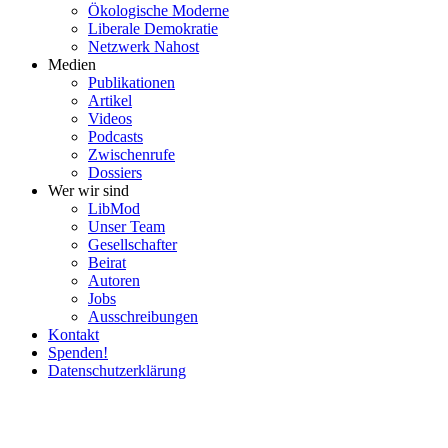
Ökolo­gische Moderne
Liberale Demokratie
Netzwerk Nahost
Medien
Publi­ka­tionen
Artikel
Videos
Podcasts
Zwischenrufe
Dossiers
Wer wir sind
LibMod
Unser Team
Gesell­schafter
Beirat
Autoren
Jobs
Ausschrei­bungen
Kontakt
Spenden!
Daten­schutz­er­klärung