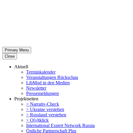
Primary Menu
Close
Aktuell
Termin­ka­lender
Veran­stal­tungen Rückschau
LibMod in den Medien
Newsletter
Presse­mel­dungen
Projekt­seiten
> Narrativ-Check
> Ukraine verstehen
> Russland verstehen
> O[s]tklick
Inter­na­tional Expert Network Russia
Östliche Partner­schaft Plus