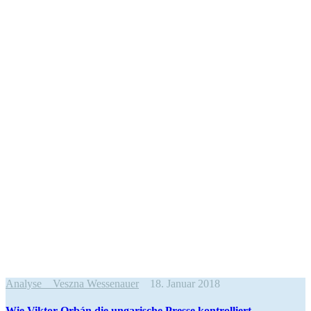
Analyse
Veszna Wessenauer
18. Januar 2018
Wie Viktor Orbán die ungarische Presse kontrolliert