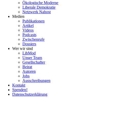
Ökolo­gische Moderne
Liberale Demokratie
Netzwerk Nahost
Medien
Publi­ka­tionen
Artikel
Videos
Podcasts
Zwischenrufe
Dossiers
Wer wir sind
LibMod
Unser Team
Gesell­schafter
Beirat
Autoren
Jobs
Ausschrei­bungen
Kontakt
Spenden!
Daten­schutz­er­klärung