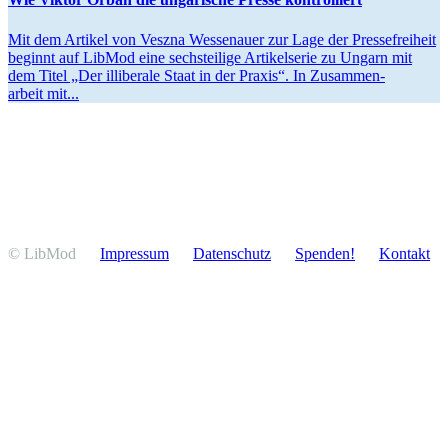
Mit dem Artikel von Veszna Wessenauer zur Lage der Presse­freiheit
beginnt auf LibMod eine sechs­teilige Artikel­serie zu Ungarn mit
dem Titel „Der illiberale Staat in der Praxis“. In Zusam­men­
arbeit mit...
© LibMod
Impressum
Daten­schutz
Spenden!
Kontakt