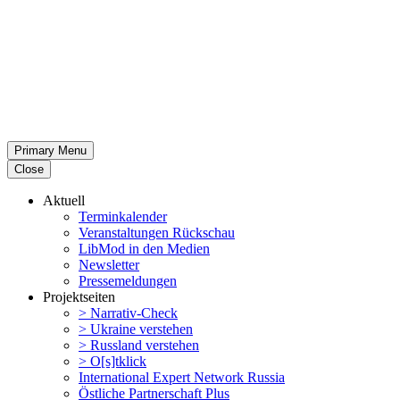
Primary Menu
Close
Aktuell
Termin­ka­lender
Veran­stal­tungen Rückschau
LibMod in den Medien
Newsletter
Presse­mel­dungen
Projekt­seiten
> Narrativ-Check
> Ukraine verstehen
> Russland verstehen
> O[s]tklick
Inter­na­tional Expert Network Russia
Östliche Partner­schaft Plus