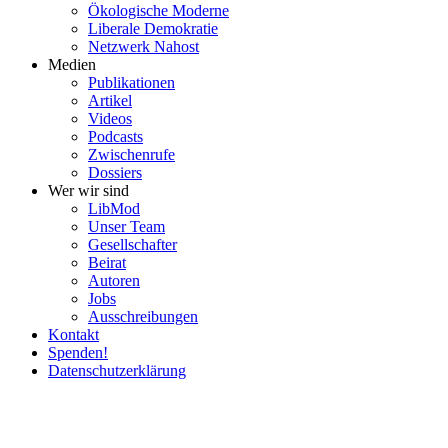
Ökolo­gische Moderne
Liberale Demokratie
Netzwerk Nahost
Medien
Publi­ka­tionen
Artikel
Videos
Podcasts
Zwischenrufe
Dossiers
Wer wir sind
LibMod
Unser Team
Gesell­schafter
Beirat
Autoren
Jobs
Ausschrei­bungen
Kontakt
Spenden!
Daten­schutz­er­klärung