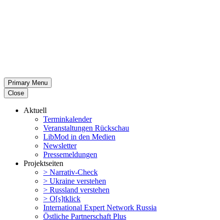
Primary Menu
Close
Aktuell
Termin­ka­lender
Veran­stal­tungen Rückschau
LibMod in den Medien
Newsletter
Presse­mel­dungen
Projekt­seiten
> Narrativ-Check
> Ukraine verstehen
> Russland verstehen
> O[s]tklick
Inter­na­tional Expert Network Russia
Östliche Partner­schaft Plus