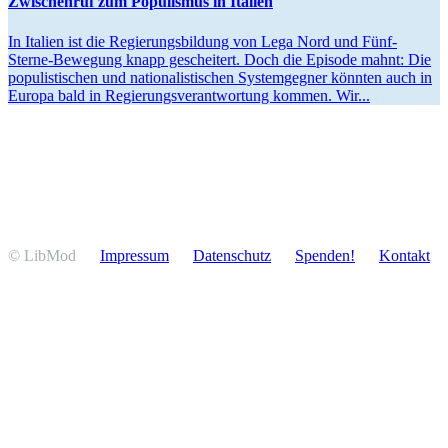
Zwischenruf zum Populismus in Italien
In Italien ist die Regie­rungs­bildung von Lega Nord und Fünf-
Sterne-Bewegung knapp gescheitert. Doch die Episode mahnt: Die
populis­ti­schen und natio­na­lis­ti­schen System­gegner könnten auch in
Europa bald in Regie­rungs­ver­ant­wortung kommen. Wir...
© LibMod
Impressum
Daten­schutz
Spenden!
Kontakt