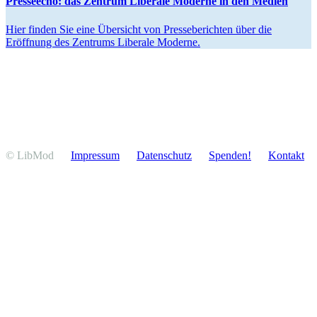
Presseecho: das Zentrum Liberale Moderne in den Medien
Hier finden Sie eine Übersicht von Presse­be­richten über die
Eröffnung des Zentrums Liberale Moderne.
© LibMod
Impressum
Daten­schutz
Spenden!
Kontakt