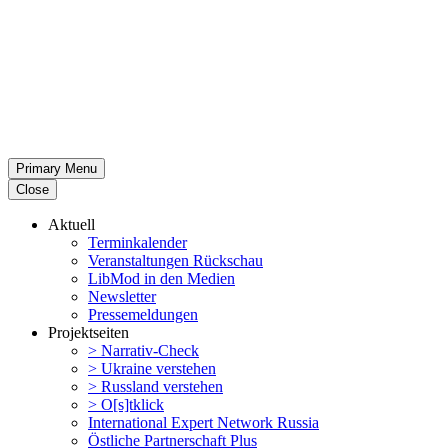
Primary Menu
Close
Aktuell
Termin­ka­lender
Veran­stal­tungen Rückschau
LibMod in den Medien
Newsletter
Presse­mel­dungen
Projekt­seiten
> Narrativ-Check
> Ukraine verstehen
> Russland verstehen
> O[s]tklick
Inter­na­tional Expert Network Russia
Östliche Partner­schaft Plus