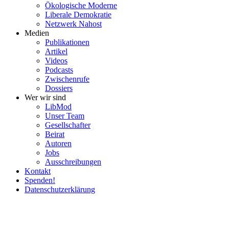
Ökolo­gische Moderne
Liberale Demokratie
Netzwerk Nahost
Medien
Publi­ka­tionen
Artikel
Videos
Podcasts
Zwischenrufe
Dossiers
Wer wir sind
LibMod
Unser Team
Gesell­schafter
Beirat
Autoren
Jobs
Ausschrei­bungen
Kontakt
Spenden!
Daten­schutz­er­klärung