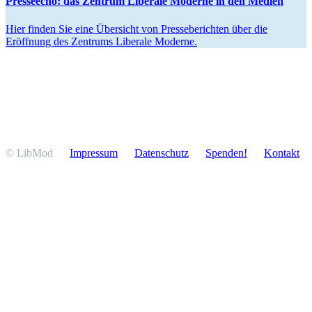
Presseecho: das Zentrum Liberale Moderne in den Medien
Hier finden Sie eine Übersicht von Presse­be­richten über die
Eröffnung des Zentrums Liberale Moderne.
© LibMod
Impressum
Daten­schutz
Spenden!
Kontakt