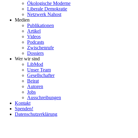
Ökolo­gische Moderne
Liberale Demokratie
Netzwerk Nahost
Medien
Publi­ka­tionen
Artikel
Videos
Podcasts
Zwischenrufe
Dossiers
Wer wir sind
LibMod
Unser Team
Gesell­schafter
Beirat
Autoren
Jobs
Ausschrei­bungen
Kontakt
Spenden!
Daten­schutz­er­klärung