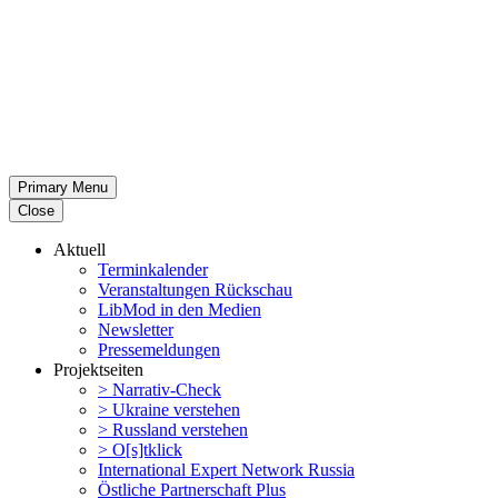
Primary Menu
Close
Aktuell
Termin­ka­lender
Veran­stal­tungen Rückschau
LibMod in den Medien
Newsletter
Presse­mel­dungen
Projekt­seiten
> Narrativ-Check
> Ukraine verstehen
> Russland verstehen
> O[s]tklick
Inter­na­tional Expert Network Russia
Östliche Partner­schaft Plus