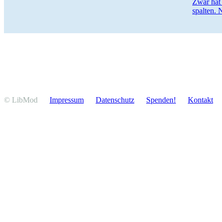
Zwar hat 
spalten.
© LibMod
Impressum
Daten­schutz
Spenden!
Kontakt