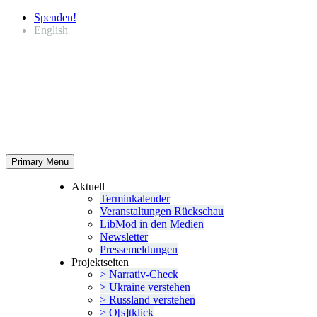
Spenden!
English
Primary Menu
Aktuell
Termin­ka­lender
Veran­stal­tungen Rückschau
LibMod in den Medien
Newsletter
Presse­mel­dungen
Projekt­seiten
> Narrativ-Check
> Ukraine verstehen
> Russland verstehen
> O[s]tklick