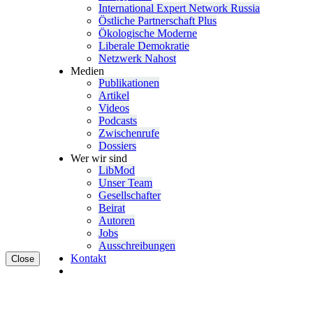
Inter­na­tional Expert Network Russia
Östliche Partner­schaft Plus
Ökolo­gische Moderne
Liberale Demokratie
Netzwerk Nahost
Medien
Publi­ka­tionen
Artikel
Videos
Podcasts
Zwischenrufe
Dossiers
Wer wir sind
LibMod
Unser Team
Gesell­schafter
Beirat
Autoren
Jobs
Ausschrei­bungen
Kontakt
Close