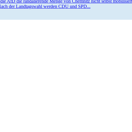
die AfD die randa­lie­rende Menge von Chemnitz nicht selbst mobili­siert
 Nach der Landtagswahl werden CDU und SPD...