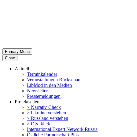
Primary Menu
Close
Aktuell
Termin­ka­lender
Veran­stal­tungen Rückschau
LibMod in den Medien
Newsletter
Presse­mel­dungen
Projekt­seiten
> Narrativ-Check
> Ukraine verstehen
> Russland verstehen
> O[s]tklick
Inter­na­tional Expert Network Russia
Östliche Partner­schaft Plus