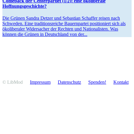
Comeback der Center­partiet (1/​2): eine ökoli­berale
Hoffnungsgeschichte?
Die Grünen Sandra Detzer und Sebastian Schaffer reisen nach
Schweden. Eine tradi­ti­ons­reiche Bauern­partei positio­niert sich als
ökoli­be­raler Wider­sacher der Rechten und Natio­na­listen. Was
können die Grünen in Deutschland von der...
© LibMod
Impressum
Daten­schutz
Spenden!
Kontakt