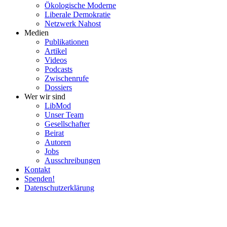
Ökolo­gische Moderne
Liberale Demokratie
Netzwerk Nahost
Medien
Publi­ka­tionen
Artikel
Videos
Podcasts
Zwischenrufe
Dossiers
Wer wir sind
LibMod
Unser Team
Gesell­schafter
Beirat
Autoren
Jobs
Ausschrei­bungen
Kontakt
Spenden!
Daten­schutz­er­klärung