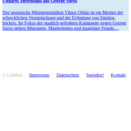
Ungarn: Hexenjagd auf George Soros
Der ungarische Minis­ter­prä­sident Viktor Orbán ist ein Meister der
schreck­lichen Verein­fa­chung und der Erfindung von Sünden­
böcken. Im Fokus der staatlich gelenkten Kampagne gegen George
Soros stehen Migranten, Minder­heiten und imaginäre Feinde....
© LibMod
Impressum
Daten­schutz
Spenden!
Kontakt