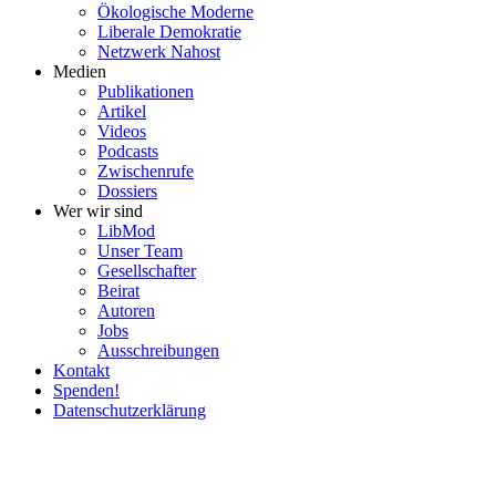
Ökolo­gische Moderne
Liberale Demokratie
Netzwerk Nahost
Medien
Publi­ka­tionen
Artikel
Videos
Podcasts
Zwischenrufe
Dossiers
Wer wir sind
LibMod
Unser Team
Gesell­schafter
Beirat
Autoren
Jobs
Ausschrei­bungen
Kontakt
Spenden!
Daten­schutz­er­klärung