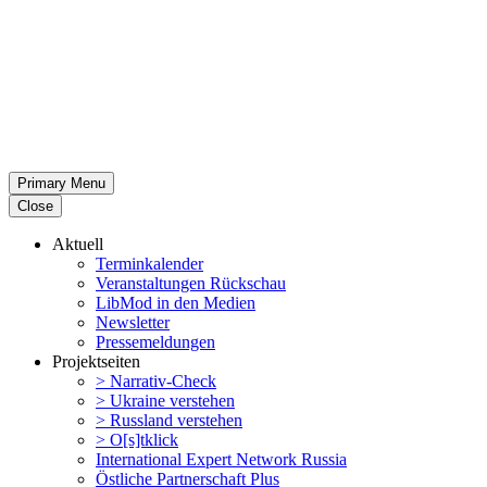
Primary Menu
Close
Aktuell
Termin­ka­lender
Veran­stal­tungen Rückschau
LibMod in den Medien
Newsletter
Presse­mel­dungen
Projekt­seiten
> Narrativ-Check
> Ukraine verstehen
> Russland verstehen
> O[s]tklick
Inter­na­tional Expert Network Russia
Östliche Partner­schaft Plus