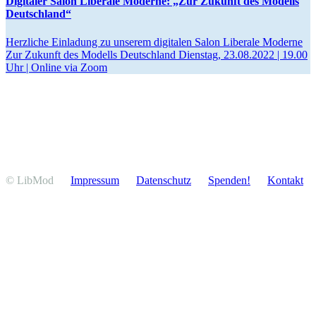
Digitaler Salon Liberale Moderne: „Zur Zukunft des Modells
Deutschland“
Herzliche Einladung zu unserem digitalen Salon Liberale Moderne
Zur Zukunft des Modells Deutschland Dienstag, 23.08.2022 | 19.00
Uhr | Online via Zoom
© LibMod
Impressum
Daten­schutz
Spenden!
Kontakt