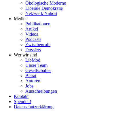
Ökolo­gische Moderne
Liberale Demokratie
Netzwerk Nahost
Medien
Publi­ka­tionen
Artikel
Videos
Podcasts
Zwischenrufe
Dossiers
Wer wir sind
LibMod
Unser Team
Gesell­schafter
Beirat
Autoren
Jobs
Ausschrei­bungen
Kontakt
Spenden!
Daten­schutz­er­klärung