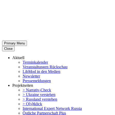
Primary Menu
Close
Aktuell
Termin­ka­lender
Veran­stal­tungen Rückschau
LibMod in den Medien
Newsletter
Presse­mel­dungen
Projekt­seiten
> Narrativ-Check
> Ukraine verstehen
> Russland verstehen
> O[s]tklick
Inter­na­tional Expert Network Russia
Östliche Partner­schaft Plus