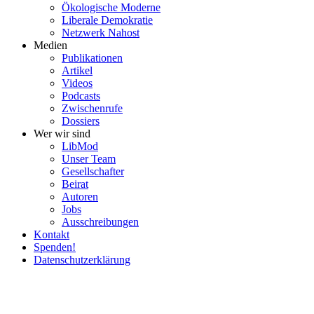
Ökolo­gische Moderne
Liberale Demokratie
Netzwerk Nahost
Medien
Publi­ka­tionen
Artikel
Videos
Podcasts
Zwischenrufe
Dossiers
Wer wir sind
LibMod
Unser Team
Gesell­schafter
Beirat
Autoren
Jobs
Ausschrei­bungen
Kontakt
Spenden!
Daten­schutz­er­klärung