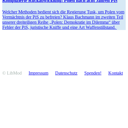
Kompli­zierte Rückab­wicklung: Polen nach acht Jahren PiS
Welcher Methoden bedient sich die Regierung Tusk, um Polen vom
Vermächtnis der PiS zu befreien? Klaus Bachmann im zweiten Teil
unserer dreitei­ligen Reihe „Polen: Demokratie im Dilemma“ über
Fehler der PiS, juris­tische Kniffe und eine Art Waffenstillstand.
© LibMod
Impressum
Daten­schutz
Spenden!
Kontakt