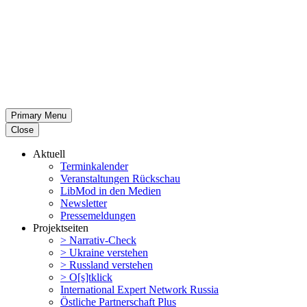
Primary Menu
Close
Aktuell
Termin­ka­lender
Veran­stal­tungen Rückschau
LibMod in den Medien
Newsletter
Presse­mel­dungen
Projekt­seiten
> Narrativ-Check
> Ukraine verstehen
> Russland verstehen
> O[s]tklick
Inter­na­tional Expert Network Russia
Östliche Partner­schaft Plus