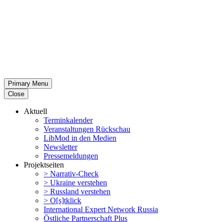
Primary Menu
Close
Aktuell
Termin­ka­lender
Veran­stal­tungen Rückschau
LibMod in den Medien
Newsletter
Presse­mel­dungen
Projekt­seiten
> Narrativ-Check
> Ukraine verstehen
> Russland verstehen
> O[s]tklick
Inter­na­tional Expert Network Russia
Östliche Partner­schaft Plus