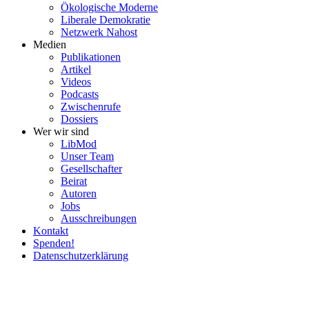
Ökolo­gische Moderne
Liberale Demokratie
Netzwerk Nahost
Medien
Publi­ka­tionen
Artikel
Videos
Podcasts
Zwischenrufe
Dossiers
Wer wir sind
LibMod
Unser Team
Gesell­schafter
Beirat
Autoren
Jobs
Ausschrei­bungen
Kontakt
Spenden!
Daten­schutz­er­klärung