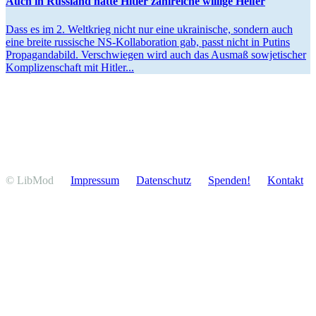
Auch in Russland hatte Hitler zahlreiche willige Helfer
Dass es im 2. Weltkrieg nicht nur eine ukrai­nische, sondern auch
eine breite russische NS-Kolla­­bo­ration gab, passt nicht in Putins
Propa­gan­dabild. Verschwiegen wird auch das Ausmaß sowje­ti­scher
Kompli­zen­schaft mit Hitler...
© LibMod
Impressum
Daten­schutz
Spenden!
Kontakt