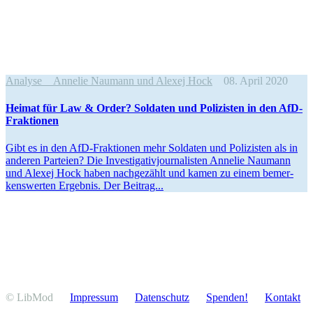
Analyse
Annelie Naumann und Alexej Hock
08. April 2020
Heimat für Law & Order? Soldaten und Polizisten in den AfD-
Fraktionen
Gibt es in den AfD-Fraktionen mehr Soldaten und Polizisten als in
anderen Parteien? Die Inves­ti­ga­ti­v­jour­na­listen Annelie Naumann
und Alexej Hock haben nachge­zählt und kamen zu einem bemer­
kens­werten Ergebnis. Der Beitrag...
© LibMod
Impressum
Daten­schutz
Spenden!
Kontakt