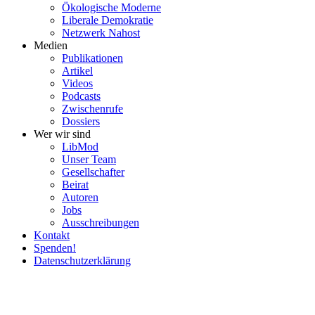
Ökolo­gische Moderne
Liberale Demokratie
Netzwerk Nahost
Medien
Publi­ka­tionen
Artikel
Videos
Podcasts
Zwischenrufe
Dossiers
Wer wir sind
LibMod
Unser Team
Gesell­schafter
Beirat
Autoren
Jobs
Ausschrei­bungen
Kontakt
Spenden!
Daten­schutz­er­klärung