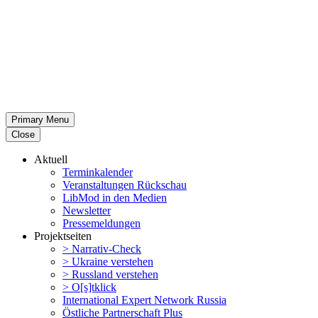
Primary Menu
Close
Aktuell
Termin­ka­lender
Veran­stal­tungen Rückschau
LibMod in den Medien
Newsletter
Presse­mel­dungen
Projekt­seiten
> Narrativ-Check
> Ukraine verstehen
> Russland verstehen
> O[s]tklick
Inter­na­tional Expert Network Russia
Östliche Partner­schaft Plus