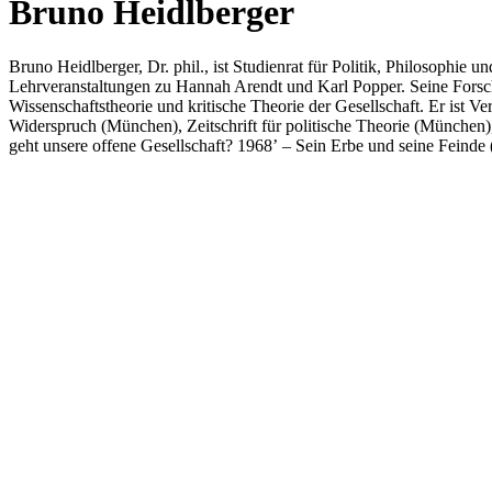
Bruno Heidlberger
Bruno Heidlber­ger, Dr. phil., ist Stu­di­en­rat für Politik, Phi­lo­so­
Lehrveranstaltungen zu Hannah Arendt und Karl Popper. Seine Forschu
Wissenschaftstheorie und kritische Theorie der Gesellschaft. Er ist V
Widerspruch (München), Zeitschrift für politische Theorie (München
geht unsere offene Gesellschaft? 1968’ – Sein Erbe und seine Feinde 