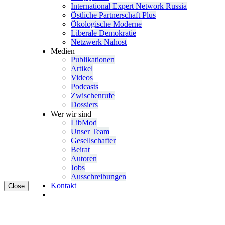
Inter­na­tional Expert Network Russia
Östliche Partner­schaft Plus
Ökolo­gische Moderne
Liberale Demokratie
Netzwerk Nahost
Medien
Publi­ka­tionen
Artikel
Videos
Podcasts
Zwischenrufe
Dossiers
Wer wir sind
LibMod
Unser Team
Gesell­schafter
Beirat
Autoren
Jobs
Ausschrei­bungen
Kontakt
Close