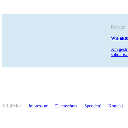
Debatt
Wie aktu
Am gestri
solida­ri
© LibMod
Impressum
Daten­schutz
Spenden!
Kontakt