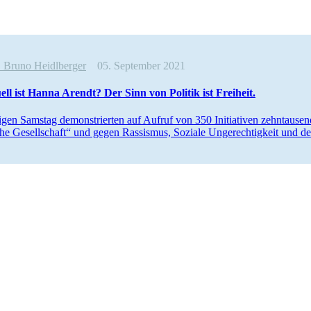
e
Bruno Heidlberger
05. September 2021
ell ist Hanna Arendt? Der Sinn von Politik ist Freiheit.
gen Samstag demons­trierten auf Aufruf von 350 Initia­tiven zehntau­s
sche Gesell­schaft“ und gegen Rassismus, Soziale Ungerech­tigkeit und 