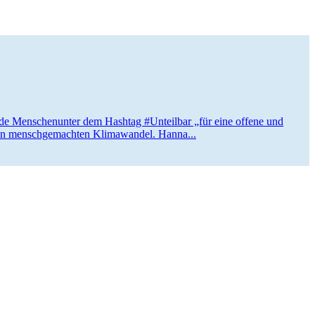
ende Menschen­unter dem Hashtag #Unteilbar „für eine offene und
den mensch­ge­machten Klima­wandel. Hanna...