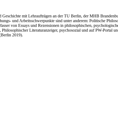
phie und Geschichte mit Lehr­auf­trä­gen an der TU Berlin, der MHB Bran­den
ngs- und Arbeitsschwerpunkte sind unter anderem: Politische Philosop
erfasser von Essays und Rezensionen in philosophischen, psychologische
), Philosophischer Literaturanzeiger, psychosozial und auf PW-Portal
(Berlin 2019).