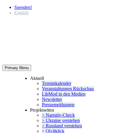
Spenden!
English
Primary Menu
Aktuell
Termin­ka­lender
Veran­stal­tungen Rückschau
LibMod in den Medien
Newsletter
Presse­mel­dungen
Projekt­seiten
> Narrativ-Check
> Ukraine verstehen
> Russland verstehen
> O[s]tklick