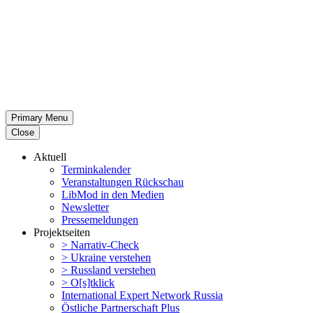
Primary Menu
Close
Aktuell
Termin­ka­lender
Veran­stal­tungen Rückschau
LibMod in den Medien
Newsletter
Presse­mel­dungen
Projekt­seiten
> Narrativ-Check
> Ukraine verstehen
> Russland verstehen
> O[s]tklick
Inter­na­tional Expert Network Russia
Östliche Partner­schaft Plus