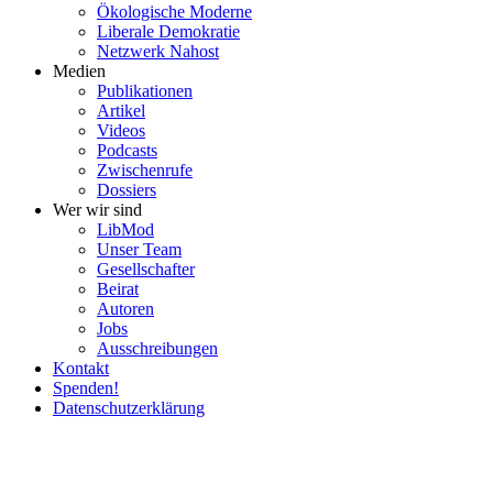
Ökolo­gische Moderne
Liberale Demokratie
Netzwerk Nahost
Medien
Publi­ka­tionen
Artikel
Videos
Podcasts
Zwischenrufe
Dossiers
Wer wir sind
LibMod
Unser Team
Gesell­schafter
Beirat
Autoren
Jobs
Ausschrei­bungen
Kontakt
Spenden!
Daten­schutz­er­klärung