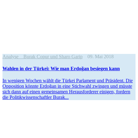
Analyse
Burak Copur und Sharo Garip
09. Mai 2018
Wahlen in der Türkei: Wie man Erdoğan besiegen kann
In wenigen Wochen wählt die Türkei Parlament und Präsident. Die
Opposition könnte Erdoğan in eine Stichwahl zwingen und müsste
sich dann auf einen gemein­samen Heraus­for­derer einigen, fordern
die Politik­wis­sen­schaftler Burak...