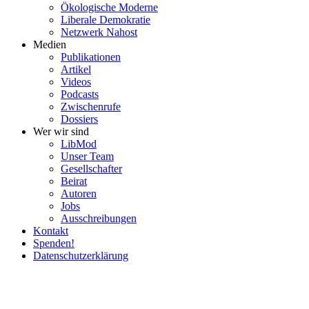
Ökolo­gische Moderne
Liberale Demokratie
Netzwerk Nahost
Medien
Publi­ka­tionen
Artikel
Videos
Podcasts
Zwischenrufe
Dossiers
Wer wir sind
LibMod
Unser Team
Gesell­schafter
Beirat
Autoren
Jobs
Ausschrei­bungen
Kontakt
Spenden!
Daten­schutz­er­klärung