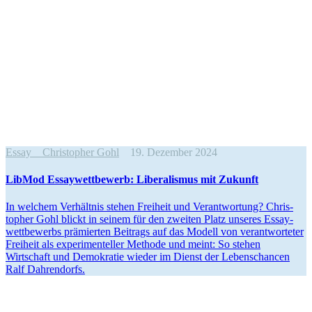
Essay
Christopher Gohl
19. Dezember 2024
LibMod Essay­wett­bewerb: Libera­lismus mit Zukunft
In welchem Verhältnis stehen Freiheit und Verant­wortung? Chris­
topher Gohl blickt in seinem für den zweiten Platz unseres Essay­
wett­be­werbs prämierten Beitrags auf das Modell von verant­wor­teter
Freiheit als experi­men­teller Methode und meint: So stehen
Wirtschaft und Demokratie wieder im Dienst der Lebens­chancen
Ralf Dahrendorfs.