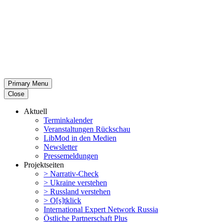
Primary Menu
Close
Aktuell
Termin­ka­lender
Veran­stal­tungen Rückschau
LibMod in den Medien
Newsletter
Presse­mel­dungen
Projekt­seiten
> Narrativ-Check
> Ukraine verstehen
> Russland verstehen
> O[s]tklick
Inter­na­tional Expert Network Russia
Östliche Partner­schaft Plus