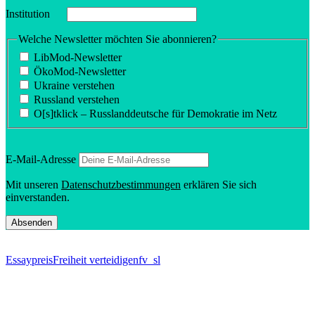
Insti­tution
Welche Newsletter möchten Sie abonnieren?
LibMod-Newsletter
ÖkoMod-Newsletter
Ukraine verstehen
Russland verstehen
O[s]tklick – Russland­deutsche für Demokratie im Netz
E‑Mail-Adresse
Mit unseren
Daten­schutz­be­stim­mungen
erklären Sie sich
einverstanden.
Essaypreis
Freiheit verteidigen
fv_sl