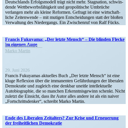
Deutsch­lands Erfolgs­modell trägt nicht mehr. Stagnation, schwin­
dende Wettbe­werbs­fä­higkeit und geopo­li­tische Umbrüche
verlangen mehr als kleine Reformen. Gefragt ist eine wirtschaft­
liche Zeiten­wende – mit mutigen Entschei­dungen statt der bloßen
Verwaltung des Nieder­gangs. Ein Zwischenruf von Ralf Fücks.
Francis Fukuyama: „Der letzte Mensch“ – Die blinden Flecke
im eigenen Auge
Buchbe­spre­chung
Marko Martin
29. Juni 2026
Francis Fukuyamas aktuelles Buch „Der letzte Mensch“ ist eine
kluge Reflexion über die immanenten Gefähr­dungen der liberalen
Demokratie und zugleich eine denkbar uneitle intel­lek­tuelle
Autobio­graphie, die so manchen Erkennt­nis­gewinn schenkt. Nicht
zuletzt die Einsicht, dass ihr Autor alles andere ist als ein naiver
„Fortschritts­denker“, schreibt Marko Martin.
Ende des Liberalen Zeitalters? Zur Krise und Erneuerung
der freiheit­lichen Demokratie