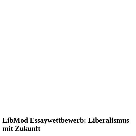
LibMod Essay­wett­bewerb: Libera­lismus
mit Zukunft