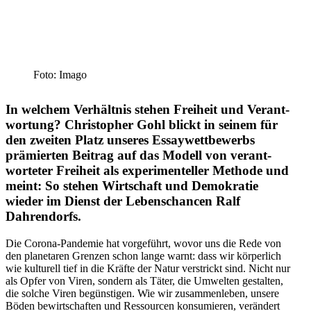
Foto: Imago
In welchem Verhältnis stehen Freiheit und Verant­
wortung? Chris­topher Gohl blickt in seinem für
den zweiten Platz unseres Essay­wett­be­werbs
prämierten Beitrag auf das Modell von verant­
wor­teter Freiheit als experi­men­teller Methode und
meint: So stehen Wirtschaft und Demokratie
wieder im Dienst der Lebens­chancen Ralf
Dahrendorfs.
Die Corona-Pandemie hat vorge­führt, wovor uns die Rede von
den plane­taren Grenzen schon lange warnt: dass wir körperlich
wie kulturell tief in die Kräfte der Natur verstrickt sind. Nicht nur
als Opfer von Viren, sondern als Täter, die Umwelten gestalten,
die solche Viren begüns­tigen. Wie wir zusam­men­leben, unsere
Böden bewirt­schaften und Ressourcen konsu­mieren, verändert