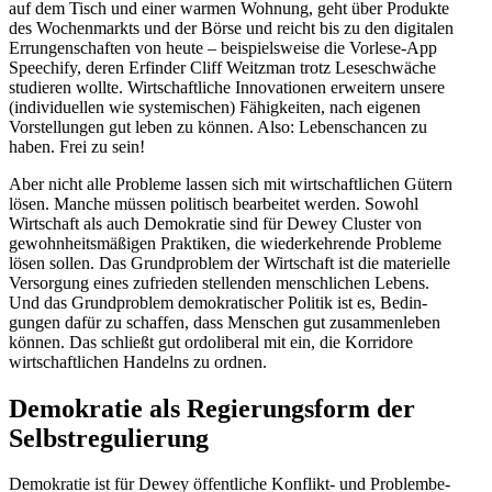
auf dem Tisch und einer warmen Wohnung, geht über Produkte
des Wochen­markts und der Börse und reicht bis zu den digitalen
Errun­gen­schaften von heute – beispiels­weise die Vorlese-App
Speechify, deren Erfinder Cliff Weitzman trotz Leseschwäche
studieren wollte. Wirtschaft­liche Innova­tionen erweitern unsere
(indivi­du­ellen wie syste­mi­schen) Fähig­keiten, nach eigenen
Vorstel­lungen gut leben zu können. Also: Lebens­chancen zu
haben. Frei zu sein!
Aber nicht alle Probleme lassen sich mit wirtschaft­lichen Gütern
lösen. Manche müssen politisch bearbeitet werden. Sowohl
Wirtschaft als auch Demokratie sind für Dewey Cluster von
gewohn­heits­mä­ßigen Praktiken, die wieder­keh­rende Probleme
lösen sollen. Das Grund­problem der Wirtschaft ist die materielle
Versorgung eines zufrieden stellenden mensch­lichen Lebens.
Und das Grund­problem demokra­ti­scher Politik ist es, Bedin­
gungen dafür zu schaffen, dass Menschen gut zusam­men­leben
können. Das schließt gut ordoli­beral mit ein, die Korridore
wirtschaft­lichen Handelns zu ordnen.
Demokratie als Regie­rungsform der
Selbstregulierung
Demokratie ist für Dewey öffent­liche Konflikt- und Problem­be­