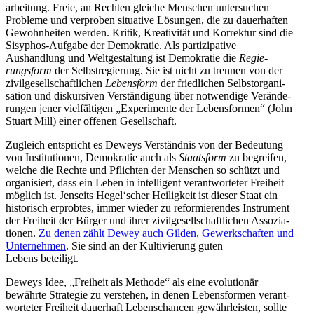
ar­beitung. Freie, an Rechten gleiche Menschen unter­suchen
Probleme und verproben situative Lösungen, die zu dauer­haften
Gewohn­heiten werden. Kritik, Kreati­vität und Korrektur sind die
Sisyphos-Aufgabe der Demokratie. Als parti­zi­pative
Aushandlung und Weltge­staltung ist Demokratie die
Regie­
rungsform
der Selbst­re­gierung. Sie ist nicht zu trennen von der
zivil­ge­sell­schaft­lichen
Lebensform
der fried­lichen Selbst­or­ga­ni­
sation und diskur­siven Verstän­digung über notwendige Verän­de­
rungen jener vielfäl­tigen „Experi­mente der Lebens­formen“ (John
Stuart Mill) einer offenen Gesellschaft.
Zugleich entspricht es Deweys Verständnis von der Bedeutung
von Insti­tu­tionen, Demokratie auch als
Staatsform
zu begreifen,
welche die Rechte und Pflichten der Menschen so schützt und
organi­siert, dass ein Leben in intel­ligent verant­wor­teter Freiheit
möglich ist. Jenseits Hegel‘scher Heiligkeit ist dieser Staat ein
histo­risch erprobtes, immer wieder zu refor­mie­rendes Instrument
der Freiheit der Bürger und ihrer zivil­ge­sell­schaft­lichen Assozia­
tionen.
Zu denen zählt Dewey auch Gilden, Gewerk­schaften und
Unter­nehmen
. Sie sind an der Kulti­vierung guten
Lebens beteiligt.
Deweys Idee, „Freiheit als Methode“ als eine evolu­tionär
bewährte Strategie zu verstehen, in denen Lebens­formen verant­
wor­teter Freiheit dauerhaft Lebens­chancen gewähr­leisten, sollte