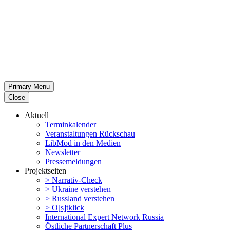
Primary Menu
Close
Aktuell
Termin­ka­lender
Veran­stal­tungen Rückschau
LibMod in den Medien
Newsletter
Presse­mel­dungen
Projekt­seiten
> Narrativ-Check
> Ukraine verstehen
> Russland verstehen
> O[s]tklick
Inter­na­tional Expert Network Russia
Östliche Partner­schaft Plus