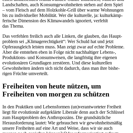
Landschaften, auch Konsum­ge­wohn­heiten stehen auf dem Spiel
– vom Fleisch auf dem Holzkohle-Grill über warme Wohnungen
bis zu indivi­du­eller Mobilität. Wer die kultu­relle, ja: kultur­kämp­
fe­rische Dimension des Klima­wandels ignoriert, verfehlt
das Thema.
Das verfehlen freilich auch alle Linken, die glauben, das Haupt­
problem sei „Klima­ge­rech­tigkeit“: Wer Schuld hat und jetzt
Opfer­aus­gleich leisten muss. Man zeigt zwar auf echte Probleme.
Aber die entstehen eben in Folge nicht nachhal­tiger Lebens‑,
Produk­tions- und Konsum­weisen, die langfristig ihre eigenen
evolu­tio­nären Grund­lagen zerstören. Und diese kultu­rellen
Gewohn­heiten ändern sich nicht dadurch, dass man ihre bishe­
rigen Früchte umverteilt.
Freiheiten von heute nützen, um
Freiheiten von morgen zu schützen
In den Praktiken und Lebens­formen (un)verantworteter Freiheit
liegt für evolu­tionär aufge­klärte Liberale denn auch der Schlüssel
zum Haupt­problem des Anthro­pozäns. Die grund­sätz­liche
Heraus­for­derung lautet: Wie gebrauchen wir gewohn­heits­mäßig
unsere Freiheiten auf eine Art und Weise, dass wir sie auch