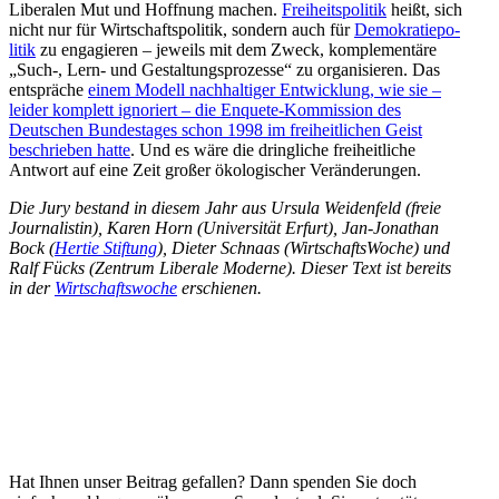
Liberalen Mut und Hoffnung machen.
Freiheits­po­litik
heißt, sich
nicht nur für Wirtschafts­po­litik, sondern auch für
Demokra­tie­po­
litik
zu engagieren – jeweils mit dem Zweck, komple­mentäre
„Such‑, Lern- und Gestal­tungs­pro­zesse“ zu organi­sieren. Das
entspräche
einem Modell nachhal­tiger Entwicklung, wie sie –
leider komplett ignoriert – die Enquete-Kommission des
Deutschen Bundes­tages schon 1998 im freiheit­lichen Geist
beschrieben hatte
. Und es wäre die dring­liche freiheit­liche
Antwort auf eine Zeit großer ökolo­gi­scher Veränderungen.
Die Jury bestand in diesem Jahr aus Ursula Weidenfeld (freie
Journa­listin), Karen Horn (Univer­sität Erfurt), Jan-Jonathan
Bock (
Hertie Stiftung
), Dieter Schnaas (Wirtschafts­Woche) und
Ralf Fücks (Zentrum Liberale Moderne). Dieser Text ist bereits
in der
Wirtschafts­woche
erschienen.
Hat Ihnen unser Beitrag gefallen? Dann spenden Sie doch