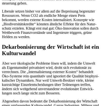
steuerung geben.
Liberale setzen bisher vor allem auf die Bepreisung begrenzter
Ressourcen. Wenn CO2 als endliche Menge einen Preis
bekommt, werden externe Kosten inter­na­li­siert. Konzepte wie
„Biodi­ver­si­täts­kredite“ könnten ähnliche Effekte für den Natur­
schutz erzielen. Klingt erst mal gut: Öko-Innovation sollen durch
Wettbewerb Finanz­vor­stände und Ingenieure triggern, grüne
Helden zu werden.
Dekar­bo­ni­sierung der Wirtschaft ist ein
Kulturwandel
Aber wer ökolo­gische Probleme lösen will, indem die Umwelt
als Eigen­tums­titel priva­ti­siert wird, droht sich evolu­tionär zu
verrechnen. Die „Inter­na­li­sierung externer Kosten“ behandelt
Öko-Systeme rein quanti­tativ und ignoriert die Qualität biophy­si­
ka­li­scher Dynamiken. Nur weil Umwelt-Besitzer viele, kleine
kurzsichtige Einzel­ent­schei­dungen über Teilmengen treffen,
ändern sich weitgehend unver­standene evolu­tionäre Entwick­
lungen noch lange nicht zum Besseren.
Abgesehen davon bedeutet die Dekar­bo­ni­sierung der Wirtschaft
einen umfas­senden Kultur­wandel. Ganze Indus­trien, Milieus und