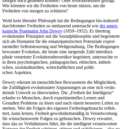
morgen noch genießen können? Oder reform­ori­en­tiert gefragt:
Wie könnten wir die Freiheiten von heute nützen, um die
Freiheiten von morgen zu schützen?
Wohl kein liberaler Philosoph hat die Bedin­gungen bio-kulturell
durch­formter Freiheiten so umfassend unter­sucht wie
der ameri­
ka­nische Pragmatist John Dewey
(1859–1952). Er übertrug
evolu­tionäre Prinzipien auf die Sozial­phi­lo­sophie und begeis­terte
sich als Humanist für die emanzi­pa­to­ri­schen Poten­ziale experi­
men­teller Selbst­steuerung und Weltge­staltung. Die Bedin­gungen
bewusster Evolution, die heute eine steigende Zahl inter­dis­zi­
plinär vernetzter Evolu­ti­ons­theo­re­tiker begeistert, unter­suchte er
in ihren psycho­lo­gi­schen, pädago­gi­schen, ethischen, ästhe­ti­
schen, sozio­kul­tu­rellen, wirtschaft­lichen und politi­
schen Aspekten.
Dewey erkennt im mensch­lichen Bewusstsein die Möglichkeit,
die Zufäl­ligkeit evolu­tio­närer Anpas­sungen an eine sich verän­
dernde Umwelt zu überwinden. Die „Freiheit der Intel­ligenz“
erlaube es Menschen, durch experi­men­telles Lernen und
Gestalten Probleme zu lösen und nach einem besseren Leben zu
streben. Wer die Folgen des eigenen Freiheits­ge­brauchs reflek­
tiert, kann lernen, Freiheit gewohn­heits­mäßig in Verant­wortung
für wünschens­werte Folgen zu gebrauchen. Dewey erwartet,
dass das zu Verhält­nissen führt, die die intel­ligent verant­wortete
Nutzung der Freiheit schützen, stützen und stabi­li­sieren – also zu