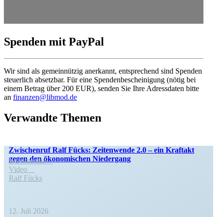
Spenden mit PayPal
Wir sind als gemein­nützig anerkannt, entspre­chend sind Spenden
steuerlich absetzbar. Für eine Spenden­be­schei­nigung (nötig bei
einem Betrag über 200 EUR), senden Sie Ihre Adress­daten bitte
an
finanzen@libmod.de
Verwandte Themen
Zwischenruf Ralf Fücks: Zeiten­wende 2.0 – ein Kraftakt
gegen den ökono­mi­schen Niedergang
Kommentar
Video
Ralf Fücks
12. Juli 2026