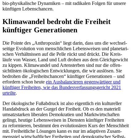
bio-physi­ka­lische Dynamiken – mit radikalen Folgen für unsere
künftigen Lebenschancen.
Klima­wandel bedroht die Freiheit
künftiger Generationen
Die Pointe des „Anthro­pozän“ liegt darin, dass uns die wechsel­
seitige Evolution von mensch­lichen Lebens­weisen und plane­ta­ri­
schen Verhält­nissen auf die Pelle rückt und drückt. Die Kreis­
läufe von Wasser, Land und Luft drohen aus dem Gleich­ge­wicht
zu kippen. Klima­wandel und Arten­sterben sind nur die offen­
sicht­listen ökolo­gi­schen Entwick­lungen, die wir auslösen. Sie
bedrohen die „Freiheits­chancen“ künftiger Genera­tionen – und
erfordern schon heute
ein Ausba­lan­cieren gegen­wär­tiger und
künftiger Freiheiten, wie das Bundes­ver­fas­sungs­ge­richt 2021
urteilte
.
Der ökolo­gische Fußab­druck ist also eigentlich ein kultu­reller
Handab­druck an der Gurgel der Freiheit. Ob es den materiell
umsatz­starken liberalen Demokratien und Markt­wirt­schaften
gelingt, heutige Lebens­weisen in Diensten künftiger Freiheiten
zu refor­mieren, bestimmt den evolu­tio­nären Kurs der Menschheit
mit. Freiheit­liche Lösungen kann es nur im adaptiven Zusam­
men­spiel wirtschaft­licher Freiheiten und demokra­ti­scher Selbst­