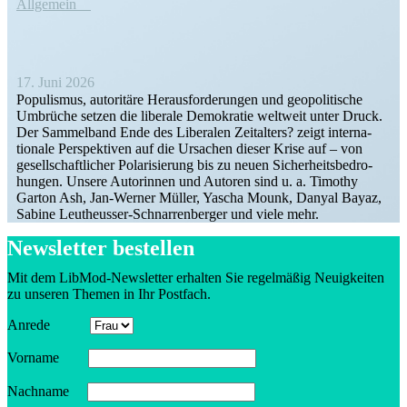
Allgemein
17. Juni 2026
Populismus, autoritäre Heraus­for­de­rungen und geopo­li­tische
Umbrüche setzen die liberale Demokratie weltweit unter Druck.
Der Sammelband Ende des Liberalen Zeitalters? zeigt inter­na­
tionale Perspek­tiven auf die Ursachen dieser Krise auf – von
gesell­schaft­licher Polari­sierung bis zu neuen Sicher­heits­be­dro­
hungen. Unsere Autorinnen und Autoren sind u. a. Timothy
Garton Ash, Jan-Werner Müller, Yascha Mounk, Danyal Bayaz,
Sabine Leutheusser-Schnar­­ren­­berger und viele mehr.
Newsletter bestellen
Mit dem LibMod-Newsletter erhalten Sie regel­mäßig Neuig­keiten
zu unseren Themen in Ihr Postfach.
Anrede
Vorname
Nachname