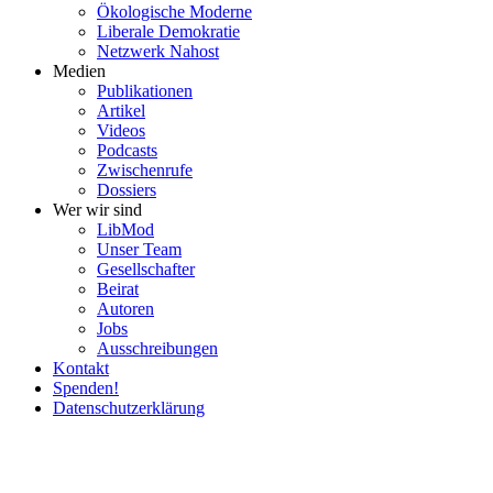
Ökolo­gische Moderne
Liberale Demokratie
Netzwerk Nahost
Medien
Publi­ka­tionen
Artikel
Videos
Podcasts
Zwischenrufe
Dossiers
Wer wir sind
LibMod
Unser Team
Gesell­schafter
Beirat
Autoren
Jobs
Ausschrei­bungen
Kontakt
Spenden!
Daten­schutz­er­klärung