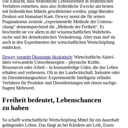
Die Einsicht, dass freiheit­liche Lebens­formen in freiheit­lichen
Verfahren entstehen, dass also freiheit­liche Zwecke am besten
mit freiheit­lichen Mitteln gewähr­leistet werden, prägt liberales
Denken seit Immanuel Kant. Dewey nennt die für seinen
Pragma­tismus zentrale „experi­men­telle Methode der Unter­su­
chung“ dementspre­chend die „Methode der Freiheit“. Er
beschreibt sie vor allem in der wissen­schaft­lichen Wahrheits­
suche und der demokra­ti­schen Verän­derung. Aber man darf sie
auch in den Experi­menten der wirtschaft­lichen Wertschöpfung
entdecken.
Dewey versteht Ökonomie ökolo­gisch
: Wirtschaft­liche Aktivi­
täten verwandeln Umwelt­energien – physische Kräfte,
Ressourcen oder Arbeit – in konsum­fertige Güter, die das Leben
erhalten und verbessern. Ob in der Landwirt­schaft, Industrie oder
im Dienst­leis­tungs­sektor: Experi­men­telle Intel­ligenz erfindet
Verfahren für Produkte und Dienst­leis­tungen mit einem nachge­
fragten Mehrwert.
Freiheit bedeutet, Lebens­chancen
zu haben
So schafft wirtschaft­liche Wertschöpfung Mittel für ein dauerhaft
gelin­gendes Leben. Das fängt an bei Kleidern am Leib, Essen