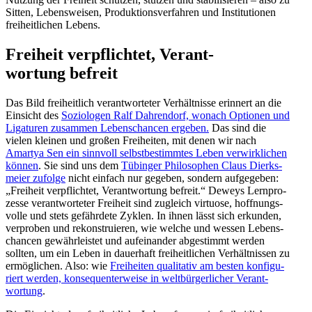
Sitten, Lebens­weisen, Produk­ti­ons­ver­fahren und Insti­tu­tionen
freiheit­lichen Lebens.
Freiheit verpflichtet, Verant­
wortung befreit
Das Bild freiheitlich verant­wor­teter Verhält­nisse erinnert an die
Einsicht des
Sozio­logen Ralf Dahrendorf, wonach Optionen und
Ligaturen zusammen Lebens­chancen ergeben.
Das sind die
vielen kleinen und großen Freiheiten, mit denen wir nach
Amartya Sen ein sinnvoll selbst­be­stimmtes Leben verwirk­lichen
können
. Sie sind uns dem
Tübinger Philo­sophen Claus Dierks­
meier zufolge
nicht einfach nur gegeben, sondern aufge­geben:
„Freiheit verpflichtet, Verant­wortung befreit.“ Deweys Lernpro­
zesse verant­wor­teter Freiheit sind zugleich virtuose, hoffnungs­
volle und stets gefährdete Zyklen. In ihnen lässt sich erkunden,
verproben und rekon­stru­ieren, wie welche und wessen Lebens­
chancen gewähr­leistet und aufein­ander abgestimmt werden
sollten, um ein Leben in dauerhaft freiheit­lichen Verhält­nissen zu
ermög­lichen. Also: wie
Freiheiten quali­tativ am besten konfi­gu­
riert werden, konse­quen­ter­weise in weltbür­ger­licher Verant­
wortung
.