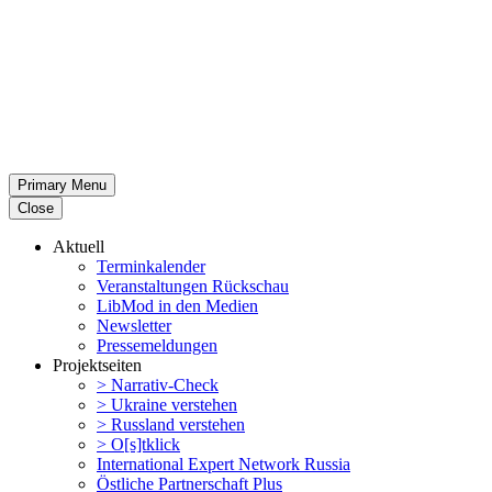
Primary Menu
Close
Aktuell
Termin­ka­lender
Veran­stal­tungen Rückschau
LibMod in den Medien
Newsletter
Presse­mel­dungen
Projekt­seiten
> Narrativ-Check
> Ukraine verstehen
> Russland verstehen
> O[s]tklick
Inter­na­tional Expert Network Russia
Östliche Partner­schaft Plus