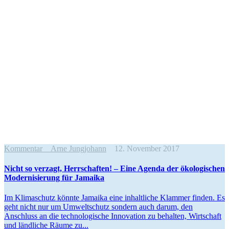
Kommentar
Arne Jungjohann
12. November 2017
Nicht so verzagt, Herrschaften! – Eine Agenda der ökolo­gi­schen
Moder­ni­sierung für Jamaika
Im Klima­schutz könnte Jamaika eine inhalt­liche Klammer finden. Es
geht nicht nur um Umwelt­schutz sondern auch darum, den
Anschluss an die techno­lo­gische Innovation zu behalten, Wirtschaft
und ländliche Räume zu...