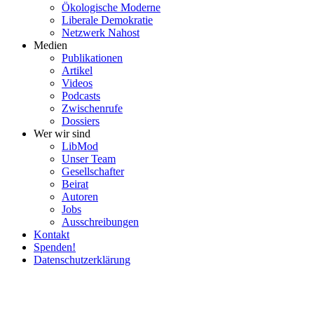
Ökolo­gische Moderne
Liberale Demokratie
Netzwerk Nahost
Medien
Publi­ka­tionen
Artikel
Videos
Podcasts
Zwischenrufe
Dossiers
Wer wir sind
LibMod
Unser Team
Gesell­schafter
Beirat
Autoren
Jobs
Ausschrei­bungen
Kontakt
Spenden!
Daten­schutz­er­klärung