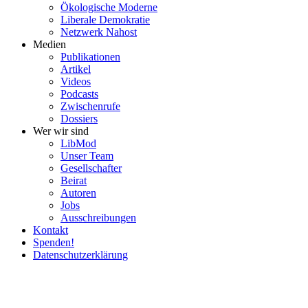
Ökolo­gische Moderne
Liberale Demokratie
Netzwerk Nahost
Medien
Publi­ka­tionen
Artikel
Videos
Podcasts
Zwischenrufe
Dossiers
Wer wir sind
LibMod
Unser Team
Gesell­schafter
Beirat
Autoren
Jobs
Ausschrei­bungen
Kontakt
Spenden!
Daten­schutz­er­klärung