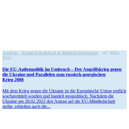
Analyse
Khatia Kikalishvili & Mikheil Sarjveladze
05. März
2022
Die EU-Außen­po­litik im Umbruch – Der Angriffs­krieg gegen
die Ukraine und Paral­lelen zum russisch-georgi­schen
Krieg 2008
Mit dem Krieg gegen die Ukraine ist die Europäische Union endlich
wachge­rüttelt worden und handelt geopo­li­tisch. Nachdem die
Ukraine am 28.02.2022 den Antrag auf die EU-Mitglie­d­­schaft
stellte, erhielten auch die...