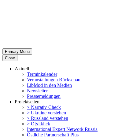
Primary Menu
Close
Aktuell
Termin­ka­lender
Veran­stal­tungen Rückschau
LibMod in den Medien
Newsletter
Presse­mel­dungen
Projekt­seiten
> Narrativ-Check
> Ukraine verstehen
> Russland verstehen
> O[s]tklick
Inter­na­tional Expert Network Russia
Östliche Partner­schaft Plus