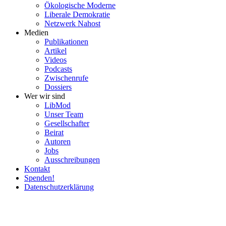
Ökolo­gische Moderne
Liberale Demokratie
Netzwerk Nahost
Medien
Publi­ka­tionen
Artikel
Videos
Podcasts
Zwischenrufe
Dossiers
Wer wir sind
LibMod
Unser Team
Gesell­schafter
Beirat
Autoren
Jobs
Ausschrei­bungen
Kontakt
Spenden!
Daten­schutz­er­klärung