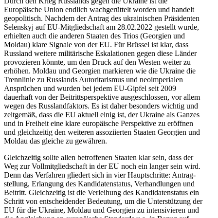
Durch den Krieg Russlands gegen die Ukraine ist die
Europäische Union endlich wachge­rüttelt worden und handelt
geopo­li­tisch. Nachdem der Antrag des ukrai­ni­schen Präsi­denten
Selenskyj auf EU-Mitglied­schaft am 28.02.2022 gestellt wurde,
erhielten auch die anderen Staaten des Trios (Georgien und
Moldau) klare Signale von der EU. Für Brüssel ist klar, dass
Russland weitere militä­rische Eskala­tionen gegen diese Länder
provo­zieren könnte, um den Druck auf den Westen weiter zu
erhöhen. Moldau und Georgien markieren wie die Ukraine die
Trenn­linie zu Russlands Autori­ta­rismus und neoim­pe­rialen
Ansprüchen und wurden bei jedem EU-Gipfel seit 2009
dauerhaft von der Beitritts­per­spektive ausge­schlossen, vor allem
wegen des Russland­faktors. Es ist daher besonders wichtig und
zeitgemäß, dass die EU aktuell einig ist, der Ukraine als Ganzes
und in Freiheit eine klare europäische Perspektive zu eröffnen
und gleich­zeitig den weiteren assozi­ierten Staaten Georgien und
Moldau das gleiche zu gewähren.
Gleich­zeitig sollte allen betrof­fenen Staaten klar sein, dass der
Weg zur Vollmit­glied­schaft in der EU noch ein langer sein wird.
Denn das Verfahren gliedert sich in vier Haupt­schritte: Antrag­
stellung, Erlangung des Kandi­da­ten­status, Verhand­lungen und
Beitritt. Gleich­zeitig ist die Verleihung des Kandi­da­ten­status ein
Schritt von entschei­dender Bedeutung, um die Unter­stützung der
EU für die Ukraine, Moldau und Georgien zu inten­si­vieren und