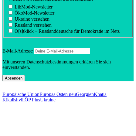
LibMod-Newsletter
ÖkoMod-Newsletter
Ukraine verstehen
Russland verstehen
O[s]tklick – Russland­deutsche für Demokratie im Netz
E‑Mail-Adresse
Mit unseren
Daten­schutz­be­stim­mungen
erklären Sie sich
einverstanden.
Europäische Union
Europas Osten neu
Georgien
Khatia
Kikalishvili
ÖP Plus
Ukraine