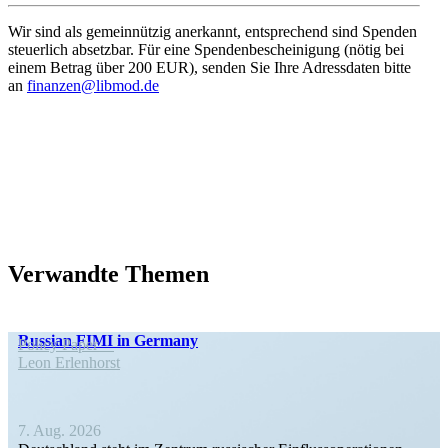
Wir sind als gemein­nützig anerkannt, entspre­chend sind Spenden
steuerlich absetzbar. Für eine Spenden­be­schei­nigung (nötig bei
einem Betrag über 200 EUR), senden Sie Ihre Adress­daten bitte
an
finanzen@libmod.de
Verwandte Themen
Russian FIMI in Germany
Policy Paper
Leon Erlen­horst
7. Aug. 2026