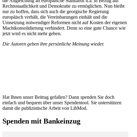
die Anglei­chung an europäische Standards u.a. in Bezug auf
Rechts­staat­lichkeit und Demokratie zu ermög­lichen. Nun bleibt
nur zu hoffen, dass sich auch die georgische Regierung
europäisch verhält, die Verein­ba­rungen einhält und die
Umsetzung notwen­diger Reformen nicht auf Kosten der eigenen
Macht­kon­so­li­dierung verhindert. Denn so eine gute Chance wie
jetzt wird es nicht mehr geben.
Die Autoren geben ihre persön­liche Meinung wieder.
Hat Ihnen unser Beitrag gefallen? Dann spenden Sie doch
einfach und bequem über unser Spendentool. Sie unter­stützen
damit die publi­zis­tische Arbeit von LibMod.
Spenden mit Bankeinzug