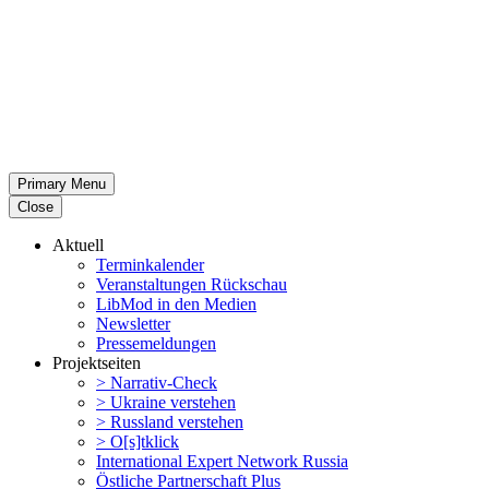
Primary Menu
Close
Aktuell
Termin­ka­lender
Veran­stal­tungen Rückschau
LibMod in den Medien
Newsletter
Presse­mel­dungen
Projekt­seiten
> Narrativ-Check
> Ukraine verstehen
> Russland verstehen
> O[s]tklick
Inter­na­tional Expert Network Russia
Östliche Partner­schaft Plus