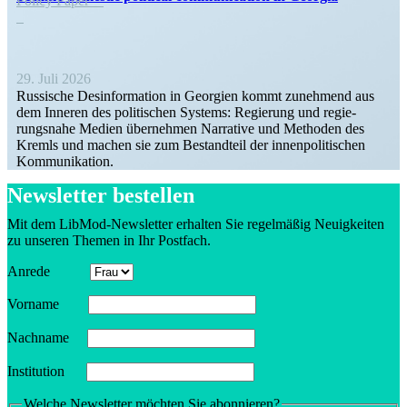
Policy Paper
29. Juli 2026
Russische Desin­for­mation in Georgien kommt zunehmend aus
dem Inneren des politi­schen Systems: Regierung und regie­
rungsnahe Medien übernehmen Narrative und Methoden des
Kremls und machen sie zum Bestandteil der innen­po­li­ti­schen
Kommunikation.
Newsletter bestellen
Mit dem LibMod-Newsletter erhalten Sie regel­mäßig Neuig­keiten
zu unseren Themen in Ihr Postfach.
Anrede
Vorname
Nachname
Insti­tution
Welche Newsletter möchten Sie abonnieren?