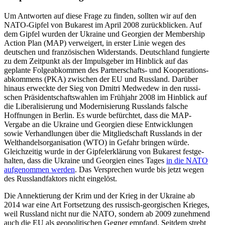
Um Antworten auf diese Frage zu finden, sollten wir auf den
NATO-Gipfel von Bukarest im April 2008 zurück­blicken. Auf
dem Gipfel wurden der Ukraine und Georgien der Membership
Action Plan (MAP) verweigert, in erster Linie wegen des
deutschen und franzö­si­schen Wider­stands. Deutschland fungierte
zu dem Zeitpunkt als der Impuls­geber im Hinblick auf das
geplante Folge­ab­kommen des Partner­schafts- und Koope­ra­ti­ons­
ab­kommens (PKA) zwischen der EU und Russland. Darüber
hinaus erweckte der Sieg von Dmitri Medwedew in den russi­
schen Präsi­dent­schafts­wahlen im Frühjahr 2008 im Hinblick auf
die Libera­li­sierung und Moder­ni­sierung Russlands falsche
Hoffnungen in Berlin. Es wurde befürchtet, dass die MAP-
Vergabe an die Ukraine und Georgien diese Entwick­lungen
sowie Verhand­lungen über die Mitglied­schaft Russlands in der
Welthan­dels­or­ga­ni­sation (WTO) in Gefahr bringen würde.
Gleich­zeitig wurde in der Gipfel­er­klärung von Bukarest festge­
halten, dass die Ukraine und Georgien eines Tages
in die NATO
aufge­nommen werden
. Das Versprechen wurde bis jetzt wegen
des Russland­faktors nicht eingelöst.
Die Annek­tierung der Krim und der Krieg in der Ukraine ab
2014 war eine Art Fortsetzung des russisch-georgi­schen Krieges,
weil Russland nicht nur die NATO, sondern ab 2009 zunehmend
auch die EU als geopo­li­ti­schen Gegner empfand. Seitdem strebt