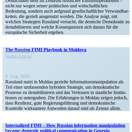
Deutschland steht im Zentrum russi­scher Einfluss­ope­ra­tionen –
nicht nur wegen seiner politi­schen und wirtschaft­lichen
Bedeutung, sondern auch aufgrund gesell­schaft­licher Verwund­bar­
keiten, die gezielt ausge­nutzt werden. Die Analyse zeigt, mit
welchen Strategien Russland versucht, die deutsche Demokratie zu
desta­bi­li­sieren und welche Konse­quenzen sich daraus für die
europäische Sicherheit ergeben.
The Russian FIMI Playbook in Moldova
Policy Paper
Vadim Enicov
6. Aug. 2026
Russland nutzt in Moldau gezielte Infor­ma­ti­ons­ma­ni­pu­lation als
Teil einer umfas­senden hybriden Strategie, um demokra­tische
Prozesse zu desta­bi­li­sieren und das Vertrauen in staat­liche Insti­tu­
tionen zu unter­graben. Die Erfah­rungen in Moldau zeigen jedoch,
dass Resilienz, gute Regie­rungs­führung und demokra­tische
Kontrolle wirksamere Antworten darauf sind als Zensur allein.
Inter­na­lized FIMI – How Russian infor­mation manipu­lation
became domestic political commu­ni­cation in Georgia