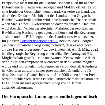
Perspektive nicht nur für die Ukraine, sondern auch für andere
EU-assozi­ierte Staaten wie Georgien und Moldau öffnet. Es ist
eine Ironie der Geschichte, wenn parado­xer­weise ein Land, das
durch den De-facto-Macht­haber des Landes – den Oligarchen
Bidzina Iwanishvili geführt wird, eine histo­rische Chance erhält
– den Status eines EU-Beitritts­kan­di­daten zu erhalten. Dadurch
wird aber dem Willen der absoluten Mehrheit der georgi­schen
Bevöl­kerung Rechnung getragen, die Druck auf die Regierung
ausübte und die EU-Integration des Landes massiv unter­stützt.
Im jüngsten
Fortschritts­be­richt der EU
heißt es, dass Georgien
„seinen europäi­schen Weg stetig fortsetzt“, dass es aber noch
„große Heraus­for­de­rungen“ zu bewäl­tigen hat. Am 3. März 2022
hat die georgische Regierung einen offizi­ellen Antrag auf EU-
Mitglied­schaft gestellt – eine unerwartete Kehrwende, die dank
der für Freiheit kämpfenden Menschen in der Ukraine möglich
wurde und mit brutalem Blutver­gießen verbunden ist. Aller­dings
hat Georgien aufgrund seiner prowest­lichen Orien­tierung für
diese histo­rische Chance bereits im Jahr 2008 einen hohen Preis
bezahlt. Schließlich ist die Östliche Partner­schaft als Reaktion der
EU auf den russisch-georgi­schen Krieg vor 14 Jahren
zustande gekommen.
Die Europäische Union agiert endlich geopolitisch