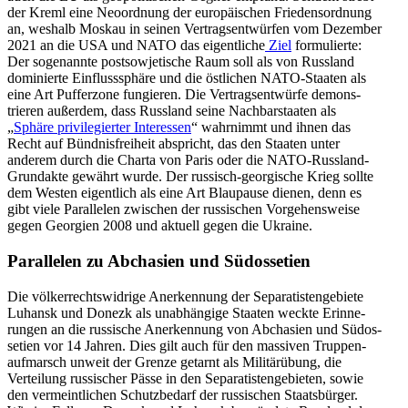
der Kreml eine Neoor­dnung der europäi­schen Friedens­ordnung
an, weshalb Moskau in seinen Vertrags­ent­würfen vom Dezember
2021 an die USA und NATO das eigent­liche
Ziel
formu­lierte:
Der sogenannte postso­wje­tische Raum soll als von Russland
dominierte Einfluss­sphäre und die östlichen NATO-Staaten als
eine Art Pufferzone fungieren. Die Vertrags­ent­würfe demons­
trieren außerdem, dass Russland seine Nachbar­staaten als
„
Sphäre privi­le­gierter Inter­essen
“ wahrnimmt und ihnen das
Recht auf Bündnis­freiheit abspricht, das den Staaten unter
anderem durch die Charta von Paris oder die NATO-Russland-
Grundakte gewährt wurde. Der russisch-georgische Krieg sollte
dem Westen eigentlich als eine Art Blaupause dienen, denn es
gibt viele Paral­lelen zwischen der russi­schen Vorge­hens­weise
gegen Georgien 2008 und aktuell gegen die Ukraine.
Paral­lelen zu Abchasien und Südossetien
Die völker­rechts­widrige Anerkennung der Separa­tis­ten­ge­biete
Luhansk und Donezk als unabhängige Staaten weckte Erinne­
rungen an die russische Anerkennung von Abchasien und Südos­
setien vor 14 Jahren. Dies gilt auch für den massiven Truppen­
auf­marsch unweit der Grenze getarnt als Militär­übung, die
Verteilung russi­scher Pässe in den Separa­tis­ten­ge­bieten, sowie
den vermeint­lichen Schutz­bedarf der russi­schen Staats­bürger.