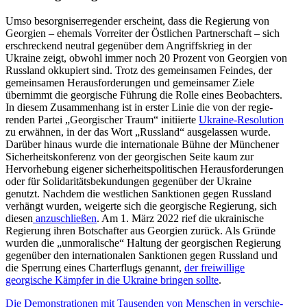
Umso besorg­nis­er­re­gender erscheint, dass die Regierung von
Georgien – ehemals Vorreiter der Östlichen Partner­schaft – sich
erschre­ckend neutral gegenüber dem Angriffs­krieg in der
Ukraine zeigt, obwohl immer noch 20 Prozent von Georgien von
Russland okkupiert sind. Trotz des gemein­samen Feindes, der
gemein­samen Heraus­for­de­rungen und gemein­samer Ziele
übernimmt die georgische Führung die Rolle eines Beobachters.
In diesem Zusam­menhang ist in erster Linie die von der regie­
renden Partei „Georgi­scher Traum“ initi­ierte
Ukraine-Resolution
zu erwähnen, in der das Wort „Russland“ ausge­lassen wurde.
Darüber hinaus wurde die inter­na­tionale Bühne der Münchener
Sicher­heits­kon­ferenz von der georgi­schen Seite kaum zur
Hervor­hebung eigener sicher­heits­po­li­ti­schen Heraus­for­de­rungen
oder für Solida­ri­täts­be­kun­dungen gegenüber der Ukraine
genutzt. Nachdem die westlichen Sanktionen gegen Russland
verhängt wurden, weigerte sich die georgische Regierung, sich
diesen
anzuschließen
. Am 1. März 2022 rief die ukrai­nische
Regierung ihren Botschafter aus Georgien zurück. Als Gründe
wurden die „unmora­lische“ Haltung der georgi­schen Regierung
gegenüber den inter­na­tio­nalen Sanktionen gegen Russland und
die Sperrung eines Charter­flugs genannt,
der freiwillige
georgische Kämpfer in die Ukraine bringen sollte
.
Die Demons­tra­tionen mit Tausenden von Menschen in verschie­