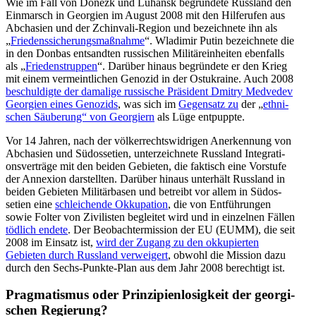
Wie im Fall von Donezk und Luhansk begründete Russland den
Einmarsch in Georgien im August 2008 mit den Hilfe­rufen aus
Abchasien und der Zchinvali-Region und bezeichnete ihn als
„
Friedens­si­che­rungs­maß­nahme
“. Wladimir Putin bezeichnete die
in den Donbas entsandten russi­schen Militär­ein­heiten ebenfalls
als „
Friedens­truppen
“. Darüber hinaus begründete er den Krieg
mit einem vermeint­lichen Genozid in der Ostukraine. Auch 2008
beschul­digte der damalige russische Präsident Dmitry Medvedev
Georgien eines Genozids
, was sich im
Gegensatz zu
der „
ethni­
schen Säuberung“ von Georgiern
als Lüge entpuppte.
Vor 14 Jahren, nach der völker­rechts­wid­rigen Anerkennung von
Abchasien und Südos­setien, unter­zeichnete Russland Integra­ti­
ons­ver­träge mit den beiden Gebieten, die faktisch eine Vorstufe
der Annexion darstellten. Darüber hinaus unterhält Russland in
beiden Gebieten Militär­basen und betreibt vor allem in Südos­
setien eine
schlei­chende Okkupation
, die von Entfüh­rungen
sowie Folter von Zivilisten begleitet wird und in einzelnen Fällen
tödlich endete
. Der Beobach­ter­mission der EU (EUMM), die seit
2008 im Einsatz ist,
wird der Zugang zu den okkupierten
Gebieten durch Russland verweigert
, obwohl die Mission dazu
durch den Sechs-Punkte-Plan aus dem Jahr 2008 berechtigt ist.
Pragma­tismus oder Prinzi­pi­en­lo­sigkeit der georgi­
schen Regierung?