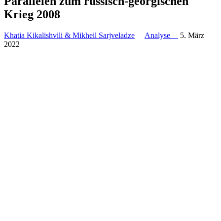
Paral­lelen zum russisch-georgi­schen
Krieg 2008
Khatia Kikalishvili & Mikheil Sarjveladze
Analyse
5. März
2022