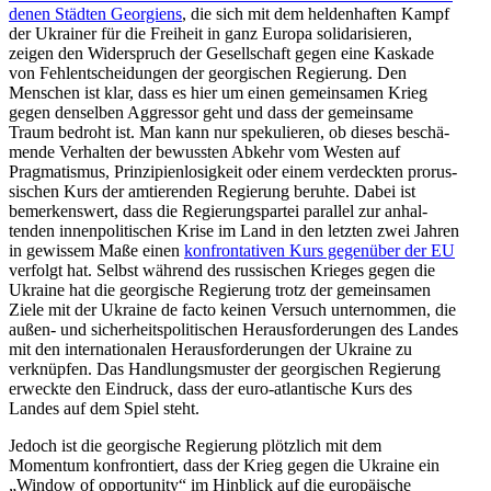
denen Städten Georgiens
, die sich mit dem helden­haften Kampf
der Ukrainer für die Freiheit in ganz Europa solida­ri­sieren,
zeigen den Wider­spruch der Gesell­schaft gegen eine Kaskade
von Fehlent­schei­dungen der georgi­schen Regierung. Den
Menschen ist klar, dass es hier um einen gemein­samen Krieg
gegen denselben Aggressor geht und dass der gemeinsame
Traum bedroht ist. Man kann nur speku­lieren, ob dieses beschä­
mende Verhalten der bewussten Abkehr vom Westen auf
Pragma­tismus, Prinzi­pi­en­lo­sigkeit oder einem verdeckten prorus­
si­schen Kurs der amtie­renden Regierung beruhte. Dabei ist
bemer­kenswert, dass die Regie­rungs­partei parallel zur anhal­
tenden innen­po­li­ti­schen Krise im Land in den letzten zwei Jahren
in gewissem Maße einen
konfron­ta­tiven Kurs gegenüber der EU
verfolgt hat. Selbst während des russi­schen Krieges gegen die
Ukraine hat die georgische Regierung trotz der gemein­samen
Ziele mit der Ukraine de facto keinen Versuch unter­nommen, die
außen- und sicher­heits­po­li­ti­schen Heraus­for­de­rungen des Landes
mit den inter­na­tio­nalen Heraus­for­de­rungen der Ukraine zu
verknüpfen. Das Handlungs­muster der georgi­schen Regierung
erweckte den Eindruck, dass der euro-atlan­tische Kurs des
Landes auf dem Spiel steht.
Jedoch ist die georgische Regierung plötzlich mit dem
Momentum konfron­tiert, dass der Krieg gegen die Ukraine ein
„Window of oppor­tunity“ im Hinblick auf die europäische