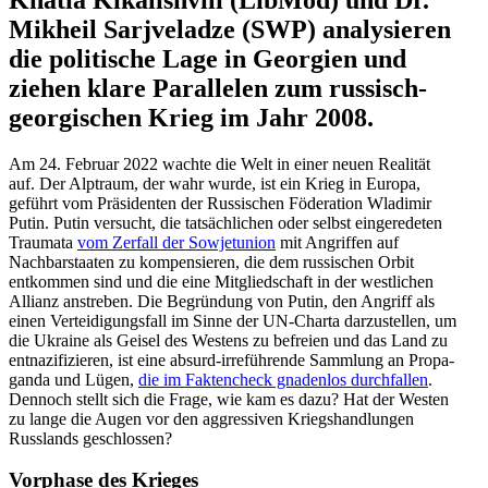
Mikheil Sarjve­ladze (SWP) analy­sieren
die politische Lage in Georgien und
ziehen klare Paral­lelen zum russisch-
georgi­schen Krieg im Jahr 2008.
Am 24. Februar 2022 wachte die Welt in einer neuen Realität
auf. Der Alptraum, der wahr wurde, ist ein Krieg in Europa,
geführt vom Präsi­denten der Russi­schen Föderation Wladimir
Putin. Putin versucht, die tatsäch­lichen oder selbst einge­re­deten
Traumata
vom Zerfall der Sowjet­union
mit Angriffen auf
Nachbar­staaten zu kompen­sieren, die dem russi­schen Orbit
entkommen sind und die eine Mitglied­schaft in der westlichen
Allianz anstreben. Die Begründung von Putin, den Angriff als
einen Vertei­di­gungsfall im Sinne der UN-Charta darzu­stellen, um
die Ukraine als Geisel des Westens zu befreien und das Land zu
entna­zi­fi­zieren, ist eine absurd-irrefüh­rende Sammlung an Propa­
ganda und Lügen,
die im Fakten­check gnadenlos durch­fallen
.
Dennoch stellt sich die Frage, wie kam es dazu? Hat der Westen
zu lange die Augen vor den aggres­siven Kriegs­hand­lungen
Russlands geschlossen?
Vorphase des Krieges