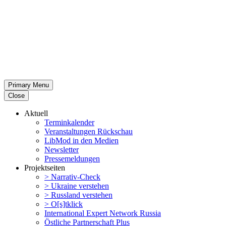
Primary Menu
Close
Aktuell
Termin­ka­lender
Veran­stal­tungen Rückschau
LibMod in den Medien
Newsletter
Presse­mel­dungen
Projekt­seiten
> Narrativ-Check
> Ukraine verstehen
> Russland verstehen
> O[s]tklick
Inter­na­tional Expert Network Russia
Östliche Partner­schaft Plus