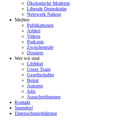
Ökolo­gische Moderne
Liberale Demokratie
Netzwerk Nahost
Medien
Publi­ka­tionen
Artikel
Videos
Podcasts
Zwischenrufe
Dossiers
Wer wir sind
LibMod
Unser Team
Gesell­schafter
Beirat
Autoren
Jobs
Ausschrei­bungen
Kontakt
Spenden!
Daten­schutz­er­klärung