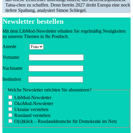
Tatsa-chen zu schaffen. Denn bereits 2027 droht Europa eine noch
tiefere Spaltung, analy­siert Simon Schlegel.
Newsletter bestellen
Mit dem LibMod-Newsletter erhalten Sie regel­mäßig Neuig­keiten
zu unseren Themen in Ihr Postfach.
Anrede
Vorname
Nachname
Insti­tution
Welche Newsletter möchten Sie abonnieren?
LibMod-Newsletter
ÖkoMod-Newsletter
Ukraine verstehen
Russland verstehen
O[s]tklick – Russland­deutsche für Demokratie im Netz