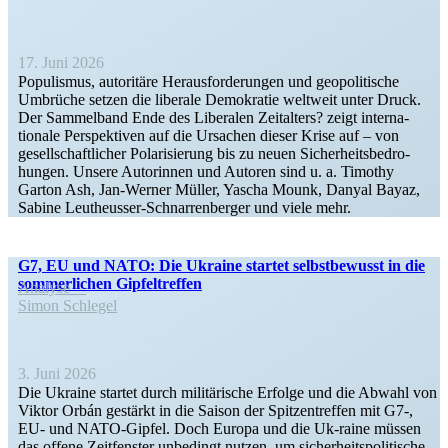
17. Juni 2026
Populismus, autoritäre Heraus­for­de­rungen und geopo­li­tische
Umbrüche setzen die liberale Demokratie weltweit unter Druck.
Der Sammelband Ende des Liberalen Zeitalters? zeigt inter­na­
tionale Perspek­tiven auf die Ursachen dieser Krise auf – von
gesell­schaft­licher Polari­sierung bis zu neuen Sicher­heits­be­dro­
hungen. Unsere Autorinnen und Autoren sind u. a. Timothy
Garton Ash, Jan-Werner Müller, Yascha Mounk, Danyal Bayaz,
Sabine Leutheusser-Schnar­­ren­­berger und viele mehr.
G7, EU und NATO: Die Ukraine startet selbst­be­wusst in die
sommer­lichen Gipfeltreffen
Analyse
Simon Schlegel
3. Juni 2026
Die Ukraine startet durch militä­rische Erfolge und die Abwahl von
Viktor Orbán gestärkt in die Saison der Spitzen­treffen mit G7‑,
EU- und NATO-Gipfel. Doch Europa und die Uk-raine müssen
das offene Zeitfenster unbedingt nutzen, um sicher­heits­po­li­tische