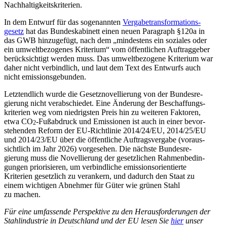
Nachhaltigkeitskriterien.
In dem Entwurf für das sogenannten
Verga­be­trans­for­ma­ti­ons­
gesetz
hat das Bundes­ka­binett einen neuen Paragraph §120a in
das GWB hinzu­gefügt, nach dem „mindestens ein soziales oder
ein umwelt­be­zo­genes Kriterium“ vom öffent­lichen Auftrag­geber
berück­sichtigt werden muss. Das umwelt­be­zogene Kriterium war
daher nicht verbindlich, und laut dem Text des Entwurfs auch
nicht emissionsgebunden.
Letzt­endlich wurde die Gesetz­no­vel­lierung von der Bundes­re­
gierung nicht verab­schiedet. Eine Änderung der Beschaf­fungs­
kri­terien weg vom niedrigsten Preis hin zu weiteren Faktoren,
etwa CO
-Fußab­druck und Emissionen ist auch in einer bevor­
2
ste­henden Reform der EU-Richt­linie 2014/​24/​EU, 2014/​25/​EU
und 2014/​23/​EU über die öffent­liche Auftrags­vergabe (voraus­
sichtlich im Jahr 2026) vorge­sehen. Die nächste Bundes­re­
gierung muss die Novel­lierung der gesetz­lichen Rahmen­be­din­
gungen priori­sieren, um verbind­liche emissi­ons­ori­en­tierte
Kriterien gesetzlich zu verankern, und dadurch den Staat zu
einem wichtigen Abnehmer für Güter wie grünen Stahl
zu machen.
Für eine umfas­sende Perspektive zu den Heraus­for­de­rungen der
Stahl­in­dustrie in Deutschland und der EU lesen Sie
hier
unser