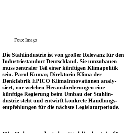
Foto: Imago
Die Stahl­in­dustrie ist von großer Relevanz für den
Indus­trie­standort Deutschland. Sie umzubauen
muss zentraler Teil einer künftigen Klima­po­litik
sein. Parul Kumar, Direk­torin Klima der
Denkfabrik EPICO Klima­In­no­va­tionen analy­
siert, vor welchen Heraus­for­de­rungen eine
künftige Regierung beim Umbau der Stahl­in­
dustrie steht und entwirft konkrete Handlungs­
emp­feh­lungen für die nächste Legislaturperiode.
t