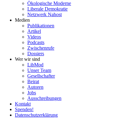
Ökolo­gische Moderne
Liberale Demokratie
Netzwerk Nahost
Medien
Publi­ka­tionen
Artikel
Videos
Podcasts
Zwischenrufe
Dossiers
Wer wir sind
LibMod
Unser Team
Gesell­schafter
Beirat
Autoren
Jobs
Ausschrei­bungen
Kontakt
Spenden!
Daten­schutz­er­klärung