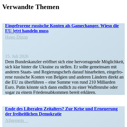
Verwandte Themen
Ein­ge­fro­rene rus­si­sche Konten als Game­ch­an­ger. Wieso die
EU jetzt handeln muss
Analyse
Hugo Dixon
15. Juli 2026
Dem Bun­des­kanz­ler eröff­net sich eine her­vor­ra­gende Mög­lich­keit,
sich klar hinter die Ukraine zu stellen. Er sollte gemein­sam mit
anderen Staats- und Regie­rungs­chefs darauf hin­ar­bei­ten, ein­ge­fro­
rene rus­si­sche Konten von Belgien und anderen Ländern direkt an
die EU zu über­füh­ren – eine Summe von rund 210 Mil­li­ar­den
Euro. Putin könnte sich dann endlich zu einer Waf­fen­ruhe oder
sogar zu einem Frie­dens­ab­kom­men bereit erklären.
Ende des Liberalen Zeitalters? Zur Krise und Erneuerung
der freiheit­lichen Demokratie
Allgemein