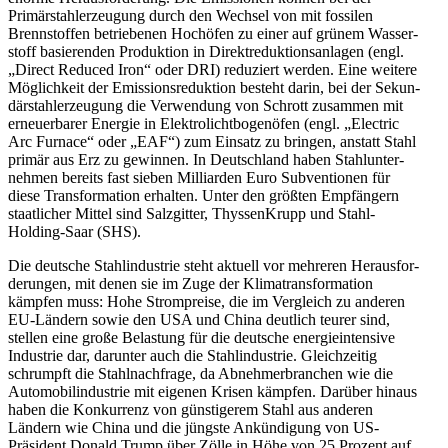
Primär­stahl­er­zeugung durch den Wechsel von mit fossilen
Brenn­stoffen betrie­benen Hochöfen zu einer auf grünem Wasser­
stoff basie­renden Produktion in Direkt­re­duk­ti­ons­an­lagen (engl.
„Direct Reduced Iron“ oder DRI) reduziert werden. Eine weitere
Möglichkeit der Emissi­ons­re­duktion besteht darin, bei der Sekun­
där­stahl­er­zeugung die Verwendung von Schrott zusammen mit
erneu­er­barer Energie in Elektro­licht­bo­genöfen (engl. „Electric
Arc Furnace“ oder „EAF“) zum Einsatz zu bringen, anstatt Stahl
primär aus Erz zu gewinnen. In Deutschland haben Stahl­un­ter­
nehmen bereits fast sieben Milli­arden Euro Subven­tionen für
diese Trans­for­mation erhalten. Unter den größten Empfängern
staat­licher Mittel sind Salzgitter, Thyssen­Krupp und Stahl-
Holding-Saar (SHS).
Die deutsche Stahl­in­dustrie steht aktuell vor mehreren Heraus­for­
de­rungen, mit denen sie im Zuge der Klima­trans­for­mation
kämpfen muss: Hohe Strom­preise, die im Vergleich zu anderen
EU-Ländern sowie den USA und China deutlich teurer sind,
stellen eine große Belastung für die deutsche energie­in­tensive
Industrie dar, darunter auch die Stahl­in­dustrie. Gleich­zeitig
schrumpft die Stahl­nach­frage, da Abneh­mer­branchen wie die
Automo­bil­in­dustrie mit eigenen Krisen kämpfen. Darüber hinaus
haben die Konkurrenz von günsti­gerem Stahl aus anderen
Ländern wie China und die jüngste Ankün­digung von US-
Präsident Donald Trump über Zölle in Höhe von 25 Prozent auf