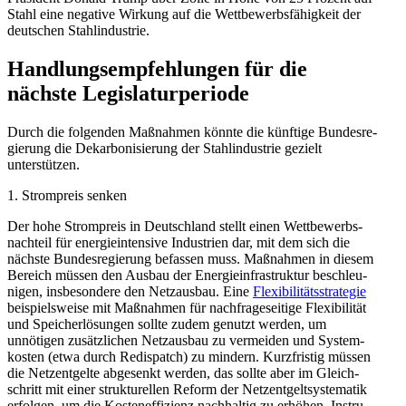
Stahl eine negative Wirkung auf die Wettbe­werbs­fä­higkeit der
deutschen Stahlindustrie.
Handlungs­emp­feh­lungen für die
nächste Legislaturperiode
Durch die folgenden Maßnahmen könnte die künftige Bundes­re­
gierung die Dekar­bo­ni­sierung der Stahl­in­dustrie gezielt
unterstützen.
1. Strom­preis senken
Der hohe Strom­preis in Deutschland stellt einen Wettbe­werbs­
nachteil für energie­in­tensive Indus­trien dar, mit dem sich die
nächste Bundes­re­gierung befassen muss. Maßnahmen in diesem
Bereich müssen den Ausbau der Energie­infra­struktur beschleu­
nigen, insbe­sondere den Netzausbau. Eine
Flexi­bi­li­täts­stra­tegie
beispiels­weise mit Maßnahmen für nachfra­ge­seitige Flexi­bi­lität
und Speicher­lö­sungen sollte zudem genutzt werden, um
unnötigen zusätz­lichen Netzausbau zu vermeiden und System­
kosten (etwa durch Redis­patch) zu mindern. Kurzfristig müssen
die Netzent­gelte abgesenkt werden, das sollte aber im Gleich­
schritt mit einer struk­tu­rellen Reform der Netzent­gelt­sys­te­matik
erfolgen, um die Kosten­ef­fi­zienz nachhaltig zu erhöhen. Instru­