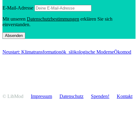
E‑Mail-Adresse
Mit unseren
Daten­schutz­be­stim­mungen
erklären Sie sich
einverstanden.
Neustart: Klimatransformation
ök_sl
ökologische Moderne
Ökomod
© LibMod
Impressum
Daten­schutz
Spenden!
Kontakt