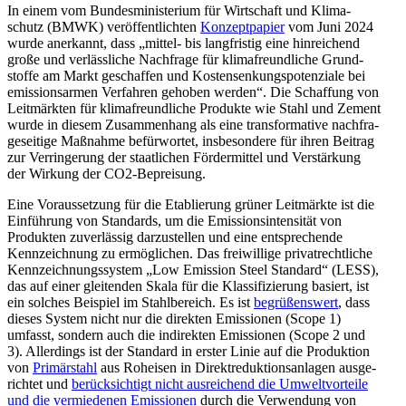
In einem vom Bundes­mi­nis­terium für Wirtschaft und Klima­
schutz (BMWK) veröf­fent­lichten
Konzept­papier
vom Juni 2024
wurde anerkannt, dass „mittel- bis langfristig eine hinrei­chend
große und verläss­liche Nachfrage für klima­freund­liche Grund­
stoffe am Markt geschaffen und Kosten­sen­kungs­po­ten­ziale bei
emissi­ons­armen Verfahren gehoben werden“. Die Schaffung von
Leitmärkten für klima­freund­liche Produkte wie Stahl und Zement
wurde in diesem Zusam­menhang als eine trans­for­mative nachfra­
ge­seitige Maßnahme befür­wortet, insbe­sondere für ihren Beitrag
zur Verrin­gerung der staat­lichen Förder­mittel und Verstärkung
der Wirkung der CO2-Bepreisung.
Eine Voraus­setzung für die Etablierung grüner Leitmärkte ist die
Einführung von Standards, um die Emissi­ons­in­ten­sität von
Produkten zuver­lässig darzu­stellen und eine entspre­chende
Kennzeichnung zu ermög­lichen. Das freiwillige privat­recht­liche
Kennzeich­nungs­system „Low Emission Steel Standard“ (LESS),
das auf einer gleitenden Skala für die Klassi­fi­zierung basiert, ist
ein solches Beispiel im Stahl­be­reich. Es ist
begrü­ßenswert
, dass
dieses System nicht nur die direkten Emissionen (Scope 1)
umfasst, sondern auch die indirekten Emissionen (Scope 2 und
3). Aller­dings ist der Standard in erster Linie auf die Produktion
von
Primär­stahl
aus Roheisen in Direkt­re­duk­ti­ons­an­lagen ausge­
richtet und
berück­sichtigt nicht ausrei­chend die Umwelt­vor­teile
und die vermie­denen Emissionen
durch die Verwendung von