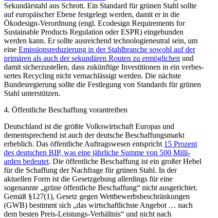
Sekun­där­stahl aus Schrott. Ein Standard für grünen Stahl sollte
auf europäi­scher Ebene festgelegt werden, damit er in die
Ökodesign-Verordnung (engl. Ecodesign Requi­re­ments for
Sustainable Products Regulation oder ESPR) einge­bunden
werden kann. Er sollte ausrei­chend techno­lo­gie­neutral sein, um
eine
Emissi­ons­re­du­zierung in der Stahl­branche sowohl auf der
primären als auch der sekun­dären Routen zu ermög­lichen
und
damit sicher­zu­stellen, dass zukünftige Inves­ti­tionen in ein verbes­
sertes Recycling nicht vernach­lässigt werden. Die nächste
Bundes­re­gierung sollte die Festlegung von Standards für grünen
Stahl unter­stützen.
4. Öffent­liche Beschaffung vorantreiben
Deutschland ist die größte Volks­wirt­schaft Europas und
dementspre­chend ist auch der deutsche Beschaf­fungs­markt
erheblich. Das öffent­liche Auftrags­wesen entspricht
15 Prozent
des deutschen BIP, was eine jährliche Summe von 500 Milli­
arden bedeutet
. Die öffent­liche Beschaffung ist ein großer Hebel
für die Schaffung der Nachfrage für grünen Stahl. In der
aktuellen Form ist die Gesetz­gebung aller­dings für eine
sogenannte „grüne öffent­liche Beschaffung“ nicht ausge­richtet.
Gemäß §127(1), Gesetz gegen Wettbe­werbs­be­schrän­kungen
(GWB) bestimmt sich „das wirtschaft­lichste Angebot … nach
dem besten Preis-Leistungs-Verhältnis“ und nicht nach