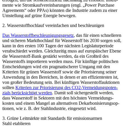
mente wie Strom­kauf­ver­ein­ba­rungen (engl. „Power Purchase
Agree­ments“ oder PPAs) könnten die Industrie zudem zu einer
Umstellung auf grüne Energie bewegen.
2. Wasser­stoff­hochlauf verein­fachen und beschleunigen
Das Wasser­stoff­be­schleu­ni­gungs­gesetz
, das für einen schnel­leren
und sicheren Markt­hochlauf für Wasser­stoff bis 2030 sorgen soll,
kann in den ersten 100 Tagen der nächsten Legis­la­tur­pe­riode
verab­schiedet werden. Gleich­zeitig muss auf europäi­scher Ebene
die Wasser­stoff-Bank gestärkt werden, da ein Großteil des
Wasser­stoffs impor­tieren werden muss. Für künftige politi­schen
Entschei­dungen wird ein pragma­ti­scherer Umgang mit den
Kriterien für grünen Wasser­stoff sowie die Priori­sierung seiner
Anwendung in den Bereichen, in denen er am effizi­en­testen ist,
von großer Bedeutung sein. Bei künftigen Wasser­stoff­auk­tionen
sollten
Kriterien zur Priori­sierung des CO2-Vermei­dungs­po­ten­
zials berück­sichtigt werden
. Damit soll sicher­ge­stellt werden,
dass Wasser­stoff in Sektoren mit den höchsten Vermei­dungs­
kosten und einem Mangel an alter­na­tiven Dekar­bo­ni­sie­rungs­op­
tionen, wie z. B. der Stahl­in­dustrie, einge­setzt wird.
3. Grüne Leitmärkte mit Standards für emissi­ons­armen
Stahl etablieren