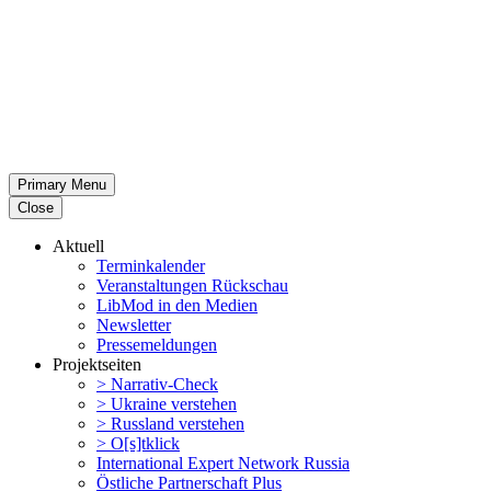
Primary Menu
Close
Aktuell
Termin­ka­lender
Veran­stal­tungen Rückschau
LibMod in den Medien
Newsletter
Presse­mel­dungen
Projekt­seiten
> Narrativ-Check
> Ukraine verstehen
> Russland verstehen
> O[s]tklick
Inter­na­tional Expert Network Russia
Östliche Partner­schaft Plus