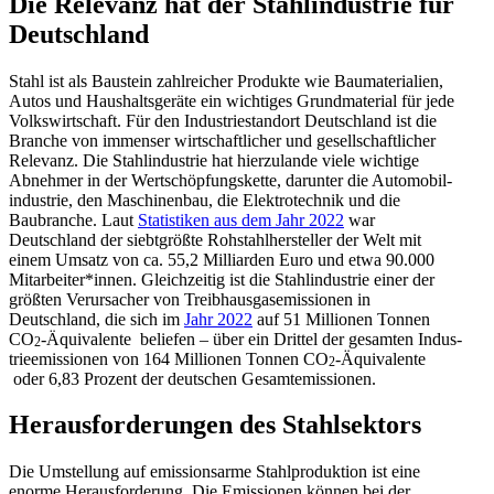
Die Relevanz hat der Stahl­in­dustrie für
Deutschland
Stahl ist als Baustein zahlreicher Produkte wie Bauma­te­rialien,
Autos und Haushalts­geräte ein wichtiges Grund­ma­terial für jede
Volks­wirt­schaft. Für den Indus­trie­standort Deutschland ist die
Branche von immenser wirtschaft­licher und gesell­schaft­licher
Relevanz. Die Stahl­in­dustrie hat hierzu­lande viele wichtige
Abnehmer in der Wertschöp­fungs­kette, darunter die Automo­bil­
in­dustrie, den Maschi­nenbau, die Elektro­technik und die
Baubranche. Laut
Statis­tiken aus dem Jahr 2022
war
Deutschland der siebt­größte Rohstahl­her­steller der Welt mit
einem Umsatz von ca. 55,2 Milli­arden Euro und etwa 90.000
Mitarbeiter*innen. Gleich­zeitig ist die Stahl­in­dustrie einer der
größten Verur­sacher von Treib­haus­gas­emis­sionen in
Deutschland, die sich im
Jahr 2022
auf 51 Millionen Tonnen
CO
-Äquiva­lente beliefen – über ein Drittel der gesamten Indus­
2
trie­emis­sionen von 164 Millionen Tonnen CO
-Äquiva­lente
2
oder 6,83 Prozent der deutschen Gesamtemissionen.
Heraus­for­de­rungen des Stahlsektors
Die Umstellung auf emissi­onsarme Stahl­pro­duktion ist eine
enorme Heraus­for­derung. Die Emissionen können bei der