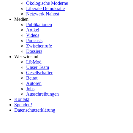
Ökolo­gische Moderne
Liberale Demokratie
Netzwerk Nahost
Medien
Publi­ka­tionen
Artikel
Videos
Podcasts
Zwischenrufe
Dossiers
Wer wir sind
LibMod
Unser Team
Gesell­schafter
Beirat
Autoren
Jobs
Ausschrei­bungen
Kontakt
Spenden!
Daten­schutz­er­klärung