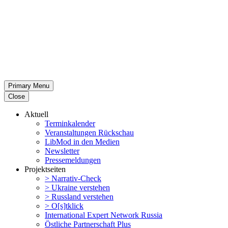
Primary Menu
Close
Aktuell
Termin­ka­lender
Veran­stal­tungen Rückschau
LibMod in den Medien
Newsletter
Presse­mel­dungen
Projekt­seiten
> Narrativ-Check
> Ukraine verstehen
> Russland verstehen
> O[s]tklick
Inter­na­tional Expert Network Russia
Östliche Partner­schaft Plus