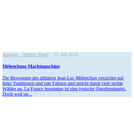
Analyse
Steffen Vogel
13. Juli 2018
Mélen­chons Machtmaschine
Die Bewegung des altlinken Jean-Luc Mélenchon verzichtet auf
linke Tradi­tionen und rote Fahnen und spricht damit viele rechte
Wähler an. La France insoumise ist eine typische Querfront­partei.
Doch weil sie...