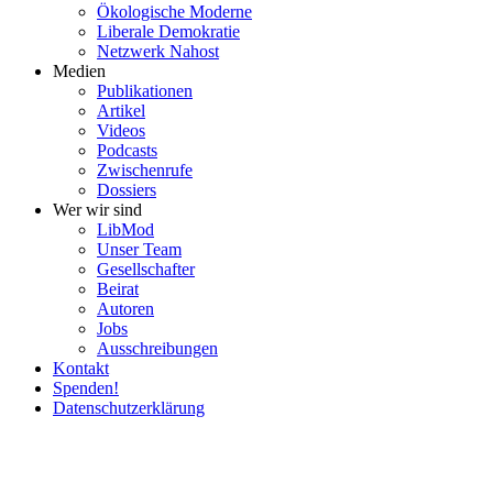
Ökolo­gische Moderne
Liberale Demokratie
Netzwerk Nahost
Medien
Publi­ka­tionen
Artikel
Videos
Podcasts
Zwischenrufe
Dossiers
Wer wir sind
LibMod
Unser Team
Gesell­schafter
Beirat
Autoren
Jobs
Ausschrei­bungen
Kontakt
Spenden!
Daten­schutz­er­klärung