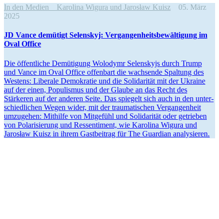
In den Medien
Karolina Wigura und Jarosław Kuisz
05. März
2025
JD Vance demütigt Selenskyj: Vergan­gen­heits­be­wäl­tigung im
Oval Office
Die öffent­liche Demütigung Wolodymr Selen­skyjs durch Trump
und Vance im Oval Office offenbart die wachsende Spaltung des
Westens: Liberale Demokratie und die Solida­rität mit der Ukraine
auf der einen, Populismus und der Glaube an das Recht des
Stärkeren auf der anderen Seite. Das spiegelt sich auch in den unter­
schied­lichen Wegen wider, mit der trauma­ti­schen Vergan­genheit
umzugehen: Mithilfe von Mitgefühl und Solida­rität oder getrieben
von Polari­sierung und Ressen­timent, wie Karolina Wigura und
Jarosław Kuisz in ihrem Gastbeitrag für The Guardian analysieren.