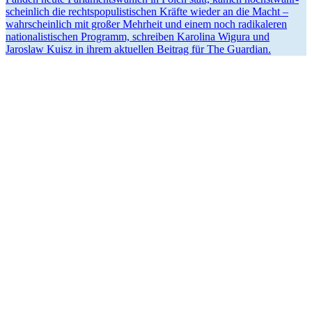
scheinlich die rechts­po­pu­lis­ti­schen Kräfte wieder an die Macht –
wahrscheinlich mit großer Mehrheit und einem noch radika­leren
natio­na­lis­ti­schen Programm, schreiben Karolina Wigura und
Jaroslaw Kuisz in ihrem aktuellen Beitrag für The Guardian.