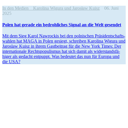
In den Medien
Karolina Wigura und Jarosław Kuisz
06. Juni
2025
Polen hat gerade ein bedroh­liches Signal an die Welt gesendet
Mit dem Sieg Karol Nawrockis bei den polni­schen Präsi­dent­schafts­
wahlen hat MAGA in Polen gesiegt, schreiben Karolina Wigura und
Jaroslaw Kuisz in ihrem Gastbeitrag für die New York Times: Der
inter­na­tionale Rechts­po­pu­lismus hat sich damit als wider­stands­fä­
higer als gedacht entpuppt. Was bedeutet das nun für Europa und
die USA?