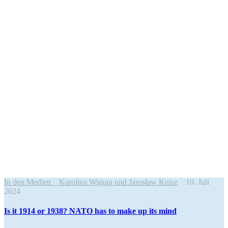
In den Medien
Karolina Wigura und Jarosław Kuisz
10. Juli
2024
Is it 1914 or 1938? NATO has to make up its mind