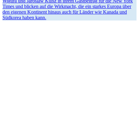
Wigura und Jaroslaw Kuisz in ihrem Gastbeitrag für die New York
Times und blicken auf die Wirkmacht, die ein starkes Europa über
den eigenen Kontinent hinaus auch für Länder wie Kanada und
Südkorea haben kann.