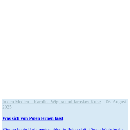
In den Medien
Karolina Wigura und Jarosław Kuisz
06. August
2025
Was sich von Polen lernen lässt
Fänden heute Parla­ments­wahlen in Polen statt, kämen höchst­wahr­