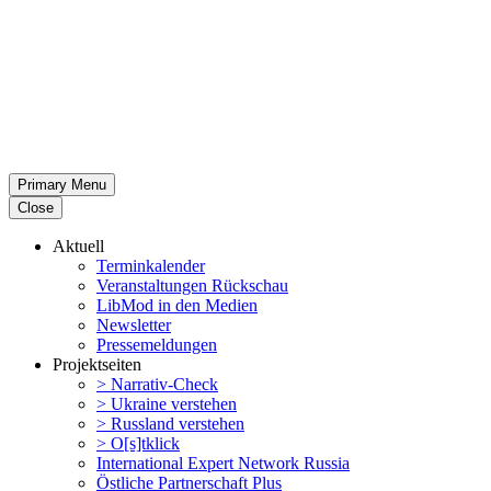
Primary Menu
Close
Aktuell
Termin­ka­lender
Veran­stal­tungen Rückschau
LibMod in den Medien
Newsletter
Presse­mel­dungen
Projekt­seiten
> Narrativ-Check
> Ukraine verstehen
> Russland verstehen
> O[s]tklick
Inter­na­tional Expert Network Russia
Östliche Partner­schaft Plus