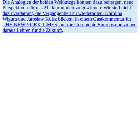
Die Analogien der beiden Weltkriege können dazu beitragen, neue
Perspek­tiven für das 21. Jahrhundert zu gewinnen: Wir sind nicht
dazu verdammt, die Vergan­genheit zu wieder­holen. Karolina
Wigura und Jaroslaw Kuisz blicken, in einem Gastkom­mentar für
THE NEW YORK TIMES, auf die Geschichte Europas und ziehen
daraus Lehren für die Zukunft,