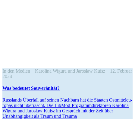
In den Medien
Karolina Wigura und Jarosław Kuisz
12. Februar
2024
Was bedeutet Souveränität?
Russlands Überfall auf seinen Nachbarn hat die Staaten Ostmit­tel­eu­
ropas nicht überrascht. Die LibMod-Programm­di­rek­toren Karolina
Wigura und Jarosław Kuisz im Gespräch mit der Zeit über
Unabhän­gigkeit als Traum und Trauma