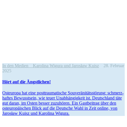
In den Medien
Karolina Wigura und Jarosław Kuisz
28. Februar
2025
Hört auf die Ängstlichen!
Osteuropa hat eine posttrau­ma­tische Souve­rä­ni­täts­störung: schmerz­
haftes Bewusstsein, wie teuer Unabhän­gigkeit ist. Deutschland täte
gut daran, im Osten besser zuzuhören. Ein Gastbeitrag über den
osteu­ro­päi­schen Blick auf die Deutsche Wahl in Zeit online, von
Jarosław Kuisz und Karolina Wigura.