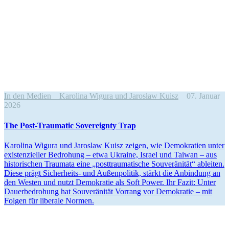
In den Medien
Karolina Wigura und Jarosław Kuisz
07. Januar
2026
The Post-Traumatic Sovereignty Trap
Karolina Wigura und Jaroslaw Kuisz zeigen, wie Demokratien unter
existen­zi­eller Bedrohung – etwa Ukraine, Israel und Taiwan – aus
histo­ri­schen Traumata eine „posttrau­ma­tische Souve­rä­nität“ ableiten.
Diese prägt Sicher­heits- und Außen­po­litik, stärkt die Anbindung an
den Westen und nutzt Demokratie als Soft Power. Ihr Fazit: Unter
Dauer­be­drohung hat Souve­rä­nität Vorrang vor Demokratie – mit
Folgen für liberale Normen.