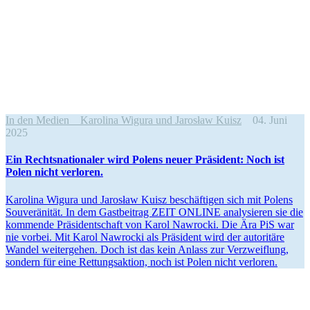
In den Medien
Karolina Wigura und Jarosław Kuisz
04. Juni
2025
Ein Rechts­na­tio­naler wird Polens neuer Präsident: Noch ist
Polen nicht verloren.
Karolina Wigura und Jarosław Kuisz beschäf­tigen sich mit Polens
Souve­rä­nität. In dem Gastbeitrag ZEIT ONLINE analy­sieren sie die
kommende Präsi­dent­schaft von Karol Nawrocki. Die Ära PiS war
nie vorbei. Mit Karol Nawrocki als Präsident wird der autoritäre
Wandel weiter­gehen. Doch ist das kein Anlass zur Verzweiflung,
sondern für eine Rettungs­aktion, noch ist Polen nicht verloren.