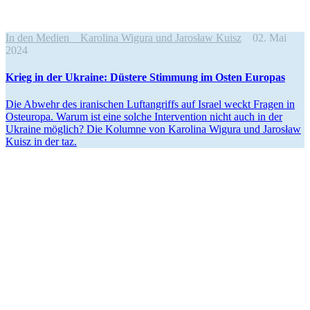
In den Medien
Karolina Wigura und Jarosław Kuisz
02. Mai
2024
Krieg in der Ukraine: Düstere Stimmung im Osten Europas
Die Abwehr des irani­schen Luftan­griffs auf Israel weckt Fragen in
Osteuropa. Warum ist eine solche Inter­vention nicht auch in der
Ukraine möglich? Die Kolumne von Karolina Wigura und Jarosław
Kuisz in der taz.