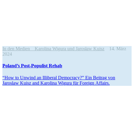
In den Medien
Karolina Wigura und Jarosław Kuisz
14. März
2024
Poland’s Post-Populist Rehab
“How to Unwind an Illiberal Democracy?” Ein Beitrag von
Jaroslaw Kuisz and Karolina Wigura für Foreign Affairs.