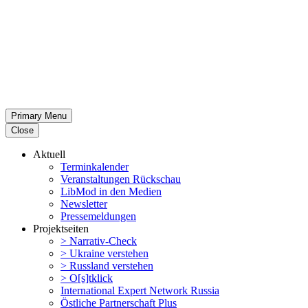
Primary Menu
Close
Aktuell
Termin­ka­lender
Veran­stal­tungen Rückschau
LibMod in den Medien
Newsletter
Presse­mel­dungen
Projekt­seiten
> Narrativ-Check
> Ukraine verstehen
> Russland verstehen
> O[s]tklick
Inter­na­tional Expert Network Russia
Östliche Partner­schaft Plus