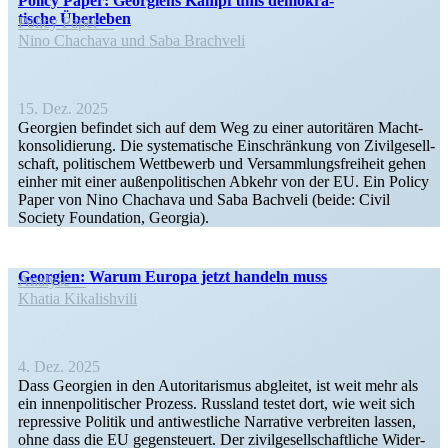
Policy Paper: Georgiens Kampf ums demokra­
tische Überleben
Policy Paper
Nino Chachava und Saba Brachveli
15. Dez. 2025
Georgien befindet sich auf dem Weg zu einer autori­tären Macht­
kon­so­li­dierung. Die syste­ma­tische Einschränkung von Zivil­ge­sell­
schaft, politi­schem Wettbewerb und Versamm­lungs­freiheit gehen
einher mit einer außen­po­li­ti­schen Abkehr von der EU. Ein Policy
Paper von Nino Chachava und Saba Bachveli (beide: Civil
Society Foundation, Georgia).
Georgien: Warum Europa jetzt handeln muss
Analyse
Khatia Kikalishvili
4. Dez. 2025
Dass Georgien in den Autori­ta­rismus abgleitet, ist weit mehr als
ein innen­po­li­ti­scher Prozess. Russland testet dort, wie weit sich
repressive Politik und antiwest­liche Narrative verbreiten lassen,
ohne dass die EU gegen­steuert. Der zivil­ge­sell­schaft­liche Wider­