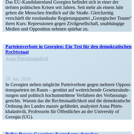
Das EU-Kandi­­da­­tenland Georgien befindet sich in einer der
tiefsten politi­schen Krisen seit Jahren. Seit mehr als einem Jahr
gehen die Menschen friedlich auf die Straße. Gleich­zeitig
verschärft die russlandnahe Regie­rungs­partei „Georgi­scher Traum“
ihren Kurs: Repres­sionen gegen Zivil­ge­sell­schaft, unabhängige
Medien und Opposition nehmen spürbar zu.
Partei­en­verbote in Georgien: Ein Test für den demokra­ti­schen
Rechtsstaat
Analyse
Anna Phirts­khalashvili
29. Jan. 2026
In Georgien stehen mögliche Partei­verbote gegen mehrere Opposi­
ti­ons­par­teien im Raum – gestützt auf weitrei­chende Geset­zes­än­de­
rungen und politisch hochum­strittene Verfahren des Verfas­sungs­
ge­richts. Warum das die Rechts­staat­lichkeit und die demokra­tische
Ordnung des Landes massiv gefährdet, analy­siert Anna Phirts­
khalashvili, Profes­sorin für Öffent­liches an der University of
Georgia (UG).