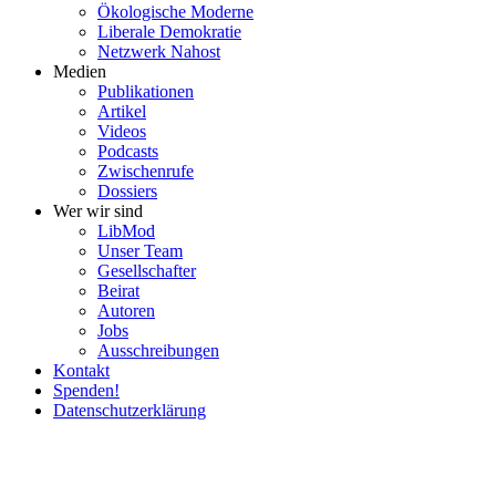
Ökolo­gische Moderne
Liberale Demokratie
Netzwerk Nahost
Medien
Publi­ka­tionen
Artikel
Videos
Podcasts
Zwischenrufe
Dossiers
Wer wir sind
LibMod
Unser Team
Gesell­schafter
Beirat
Autoren
Jobs
Ausschrei­bungen
Kontakt
Spenden!
Daten­schutz­er­klärung