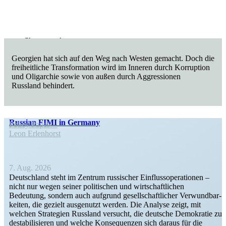
Shutter­stock
Georgien hat sich auf den Weg nach Westen gemacht. Doch die
freiheit­liche Trans­for­mation wird im Inneren durch Korruption
und Oligarchie sowie von außen durch Aggres­sionen
Russland behindert.
Russian FIMI in Germany
Policy Paper
Leon Erlen­horst
7. Aug. 2026
Deutschland steht im Zentrum russi­scher Einfluss­ope­ra­tionen –
nicht nur wegen seiner politi­schen und wirtschaft­lichen
Bedeutung, sondern auch aufgrund gesell­schaft­licher Verwund­bar­
keiten, die gezielt ausge­nutzt werden. Die Analyse zeigt, mit
welchen Strategien Russland versucht, die deutsche Demokratie zu
desta­bi­li­sieren und welche Konse­quenzen sich daraus für die