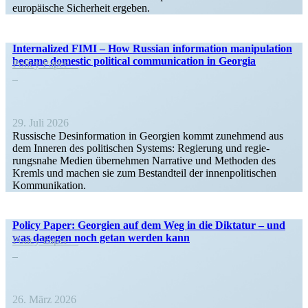
europäische Sicherheit ergeben.
Inter­na­lized FIMI – How Russian infor­mation manipu­lation
became domestic political commu­ni­cation in Georgia
Policy Paper
29. Juli 2026
Russische Desin­for­mation in Georgien kommt zunehmend aus
dem Inneren des politi­schen Systems: Regierung und regie­
rungsnahe Medien übernehmen Narrative und Methoden des
Kremls und machen sie zum Bestandteil der innen­po­li­ti­schen
Kommunikation.
Policy Paper: Georgien auf dem Weg in die Diktatur – und
was dagegen noch getan werden kann
Policy Paper
26. März 2026