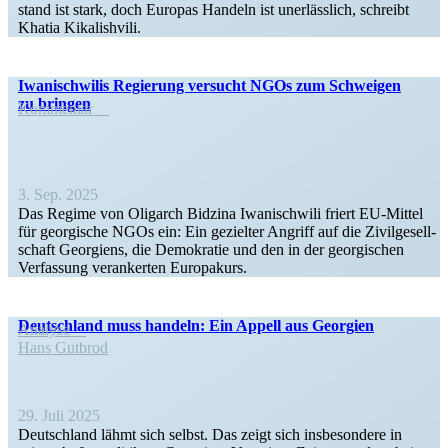
stand ist stark, doch Europas Handeln ist unerlässlich, schreibt
Khatia Kikalishvili.
Iwani­schwilis Regierung versucht NGOs zum Schweigen
zu bringen
Kommentar
3. Sep. 2025
Das Regime von Oligarch Bidzina Iwani­schwili friert EU-Mittel
für georgische NGOs ein: Ein gezielter Angriff auf die Zivil­ge­sell­
schaft Georgiens, die Demokratie und den in der georgi­schen
Verfassung veran­kerten Europakurs.
Deutschland muss handeln: Ein Appell aus Georgien
Analyse
Hans Gutbrod
29. Juli 2025
Deutschland lähmt sich selbst. Das zeigt sich insbe­sondere in