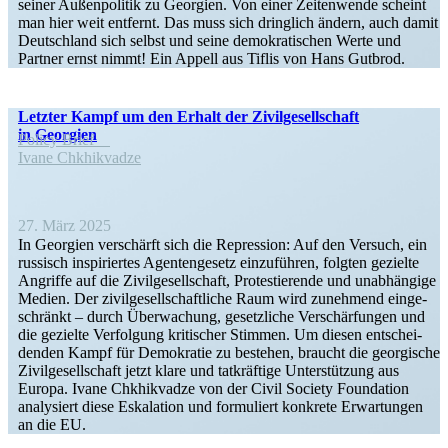
seiner Außen­po­litik zu Georgien. Von einer Zeiten­wende scheint
man hier weit entfernt. Das muss sich dringlich ändern, auch damit
Deutschland sich selbst und seine demokra­ti­schen Werte und
Partner ernst nimmt! Ein Appell aus Tiflis von Hans Gutbrod.
Letzter Kampf um den Erhalt der Zivil­ge­sell­schaft
in Georgien
Policy Brief
Ivane Chkhik­vadze
27. März 2025
In Georgien verschärft sich die Repression: Auf den Versuch, ein
russisch inspi­riertes Agenten­gesetz einzu­führen, folgten gezielte
Angriffe auf die Zivil­ge­sell­schaft, Protes­tie­rende und unabhängige
Medien. Der zivil­ge­sell­schaft­liche Raum wird zunehmend einge­
schränkt – durch Überwa­chung, gesetz­liche Verschär­fungen und
die gezielte Verfolgung kriti­scher Stimmen. Um diesen entschei­
denden Kampf für Demokratie zu bestehen, braucht die georgische
Zivil­ge­sell­schaft jetzt klare und tatkräftige Unter­stützung aus
Europa. Ivane Chkhik­vadze von der Civil Society Foundation
analy­siert diese Eskalation und formu­liert konkrete Erwar­tungen
an die EU.