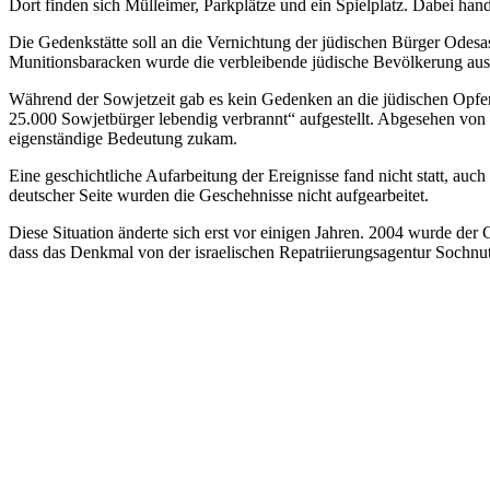
Dort finden sich Müll­ei­mer, Park­plätze und ein Spiel­platz. Dabei han
Die Gedenk­stätte soll an die Vernichtung der jüdischen Bürger Odes
Muniti­ons­ba­racken wurde die verblei­bende jüdische Bevöl­kerung au
Während der Sowjet­zeit gab es kein Geden­ken an die jüdi­schen Opfer
25.000 Sowjet­bür­ger leben­dig ver­brannt“ aufge­stellt. Abge­se­hen v
eigen­ständige Bedeutung zukam.
Eine geschicht­li­che Auf­ar­bei­tung der Ereig­nisse fand nicht statt, auch
deutscher Seite wurden die Gescheh­nisse nicht aufgearbeitet.
Diese Situa­tion änderte sich erst vor einigen Jahren. 2004 wurde der G
dass das Denkmal von der israe­li­schen Repa­tri­ie­rungs­agen­tur Sochnut 