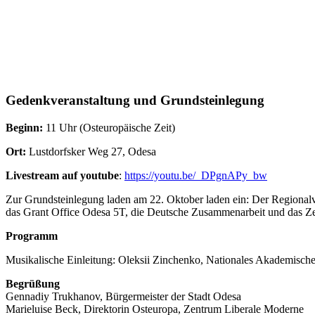
Gedenk­ver­an­staltung und Grundsteinlegung
Beginn:
11 Uhr (Osteu­ro­päische Zeit)
Ort:
Lustdorfsker Weg 27, Odesa
Livestream auf youtube
:
https://youtu.be/_DPgnAPy_bw
Zur Grund­stein­legung laden am 22. Oktober laden ein: Der Regio­nal­
das Grant Office Odesa 5T, die Deutsche Zusam­men­arbeit und das 
Programm
Musika­lische Einleitung: Oleksii Zinchenko, Natio­nales Akade­mi­sch
Begrüßung
Gennadiy Trukhanov, Bürger­meister der Stadt Odesa
Marie­luise Beck, Direk­torin Osteuropa, Zentrum Liberale Moderne