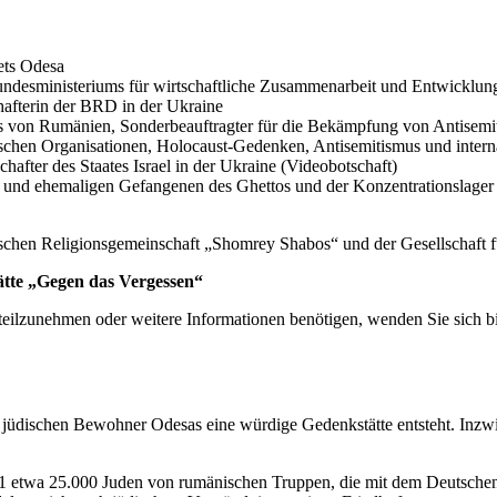
iets Odesa
 Bundes­mi­nis­te­riums für wirtschaft­liche Zusam­men­arbeit und Entwicklun
haf­terin der BRD in der Ukraine
iums von Rumänien, Sonder­be­auf­tragter für die Bekämpfung von Antisem
ischen Organi­sa­tionen, Holocaust-Gedenken, Antise­mi­tismus und inter­
chafter des Staates Israel in der Ukraine (Video­bot­schaft)
nd ehema­ligen Gefan­genen des Ghettos und der Konzen­tra­ti­ons­lager
en Religi­ons­ge­mein­schaft „Shomrey Shabos“ und der Gesell­schaft f
ätte „Gegen das Vergessen“
tung teilzu­nehmen oder weitere Infor­ma­tionen benötigen, wenden Sie si
 jüdi­schen Bewoh­ner Odesas eine würdige Gedenk­stätte ent­steht. Inzwi
etwa 25.000 Juden von rumäni­schen Truppen, die mit dem Deutschen Rei