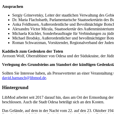
Ansprachen
Sergiy Grinevetsky, Leiter der staat­lichen Verwaltung des Geb
Dr. Maria Flachs­barth, Parla­men­ta­rische Staats­se­kre­tärin des
Anka Feldhusen, Außer­or­dent­liche und Bevoll­mäch­tigte Botsc
Alexandru Victor Micula, Staats­se­kretär des Außen­mi­nis­te­r
Michaela Küchler, Sonder­be­auf­tragte für Verbin­dungen zu jüd
Michael Brodsky, Außer­or­dent­licher und bevoll­mäch­tigter Bots
Roman Schwarzman, Vorsit­zender, Regio­nal­verband der Juden u
Kaddisch zum Gedenken der Toten
Avroom Wolf, Oberrab­biner von Odesa und der Südukraine, der Jüdisch
Verlegung des Grund­steins am Standort der künftigen Gedenk­st
Sollten Sie Interesse haben, als Presse­ver­treter an einer Veran­stal
david.harnasch@libmod.de
.
Hinter­grund
LibMod arbei­tet seit 2017 darauf hin, dass am Ort der Ermor­dung der
beschlossen. Auch die Stadt Odesa beteiligt sich an den Kosten.
Das Gelände, auf dem in der Nacht vom 22. auf den 23. Oktober 1941 