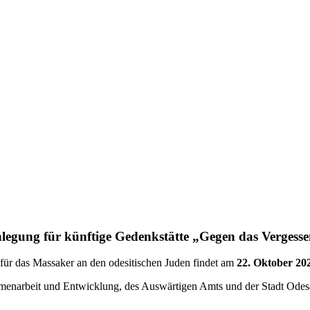
legung für künftige Gedenk­stätte „Gegen das Vergess
 für das Massaker an den odesi­ti­schen Juden findet am
22. Oktober 20
am­men­arbeit und Entwicklung, des Auswär­tigen Amts und der Stadt Odes