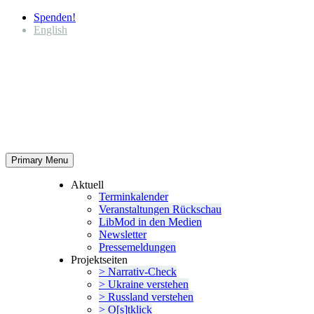
Spenden!
English
Primary Menu
Aktuell
Termin­ka­lender
Veran­stal­tungen Rückschau
LibMod in den Medien
Newsletter
Presse­mel­dungen
Projekt­seiten
> Narrativ-Check
> Ukraine verstehen
> Russland verstehen
> O[s]tklick