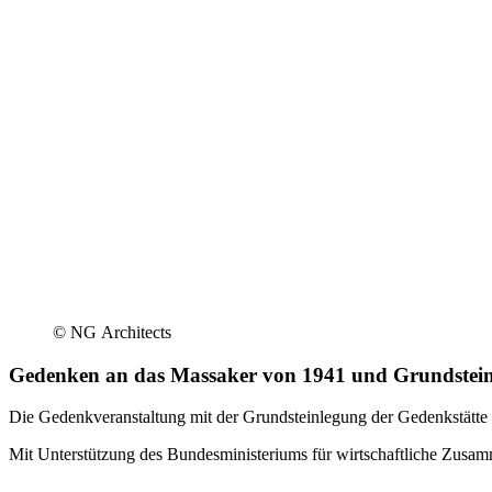
© NG Architects
Gedenken an das Massaker von 1941 und Grund­stein­
Die Gedenk­ver­an­staltung mit der Grund­stein­legung der Gedenk­stätte
Mit Unter­stützung des Bundes­mi­nis­te­riums für wirtschaft­liche Zus