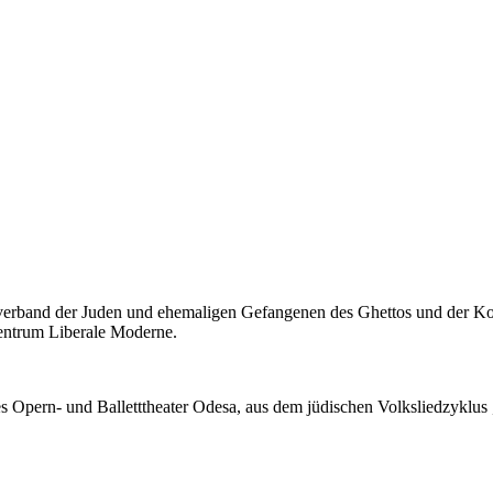
verband der Juden und ehema­ligen Gefan­genen des Ghettos und der Konz
Zentrum Liberale Moderne.
es Opern- und Ballett­theater Odesa, aus dem jüdischen Volks­lied­zykl