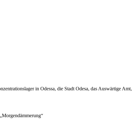
en­tra­ti­ons­lager in Odessa, die Stadt Odesa, das Auswärtige Amt,
us „Morgen­däm­merung“