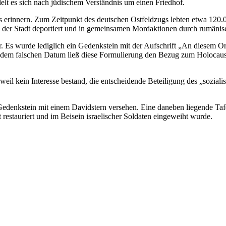
delt es sich nach jüdi­schem Ver­ständ­nis um einen Friedhof.
as erinnern. Zum Zeitpunkt des deutschen Ostfeldzugs lebten etwa 120.
s der Stadt depor­tiert und in gemein­samen Mordak­tionen durch rumäni
. Es wurde ledig­lich ein Gedenk­stein mit der Auf­schrift „An diesem 
on dem falschen Datum ließ diese For­mu­lie­rung den Bezug zum Holo­caust
 weil kein Inter­esse bestand, die ent­schei­dende Betei­li­gung des „sozia­li
edenk­stein mit einem David­stern ver­se­hen. Eine daneben lie­gende Taf
restau­riert und im Beisein israe­li­scher Sol­da­ten ein­ge­weiht wurde.