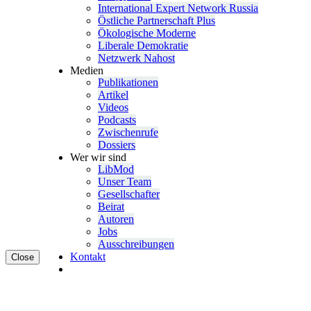
Inter­na­tional Expert Network Russia
Östliche Partner­schaft Plus
Ökolo­gische Moderne
Liberale Demokratie
Netzwerk Nahost
Medien
Publi­ka­tionen
Artikel
Videos
Podcasts
Zwischenrufe
Dossiers
Wer wir sind
LibMod
Unser Team
Gesell­schafter
Beirat
Autoren
Jobs
Ausschrei­bungen
Kontakt
Close