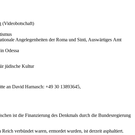
g (Video­bot­schaft)
itismus
na­tionale Angele­gen­heiten der Roma und Sinti, Auswär­tiges Amt
 in Odessa
ür jüdische Kultur
ch bitte an David Harnasch: +49 30 13893645,
­schen ist die Finan­zierung des Denkmals durch die Bundes­re­gierung
ch verbündet waren, ermor­det wurden, ist derzeit asphal­tiert.