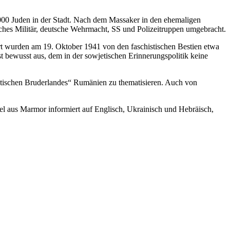
000 Juden in der Stadt. Nach dem Massaker in den ehema­ligen
­sches Militär, deutsche Wehrmacht, SS und Polizei­truppen umgebracht.
Ort wurden am 19. Oktober 1941 von den faschis­ti­schen Bestien etwa
 bewusst aus, dem in der sowje­ti­schen Erinne­rungs­po­litik keine
s­ti­schen Bru­der­lan­des“ Rumä­nien zu the­ma­ti­sie­ren. Auch von
el aus Marmor infor­miert auf Eng­lisch, Ukrai­nisch und Hebrä­isch,