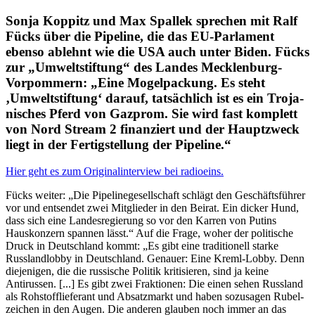
Sonja Koppitz und Max Spallek
sprechen mit Ralf
Fücks über die Pipeline, die das EU-Parlament
ebenso ablehnt wie die USA auch unter Biden. Fücks
zur „Umwelt­stiftung“ des Landes Mecklenburg-
Vorpommern: „Eine Mogel­pa­ckung. Es steht
‚Umwelt­stiftung‘ darauf, tatsächlich ist es ein Troja­
ni­sches Pferd von Gazprom. Sie wird fast komplett
von Nord Stream 2 finan­ziert und der Haupt­zweck
liegt in der Fertig­stellung der Pipeline.“
Hier geht es zum Origi­nal­in­terview bei radioeins.
Fücks weiter: „Die Pipelin­ege­sell­schaft schlägt den Geschäfts­führer
vor und entsendet zwei Mitglieder in den Beirat. Ein dicker Hund,
dass sich eine Landes­re­gierung so vor den Karren von Putins
Hauskonzern spannen lässt.“ Auf die Frage, woher der politische
Druck in Deutschland kommt: „Es gibt eine tradi­tionell starke
Russland­lobby in Deutschland. Genauer: Eine Kreml-Lobby. Denn
dieje­nigen, die die russische Politik kriti­sieren, sind ja keine
Antirussen. [...] Es gibt zwei Fraktionen: Die einen sehen Russland
als Rohstoff­lie­ferant und Absatz­markt und haben sozusagen Rubel­
zeichen in den Augen. Die anderen glauben noch immer an das