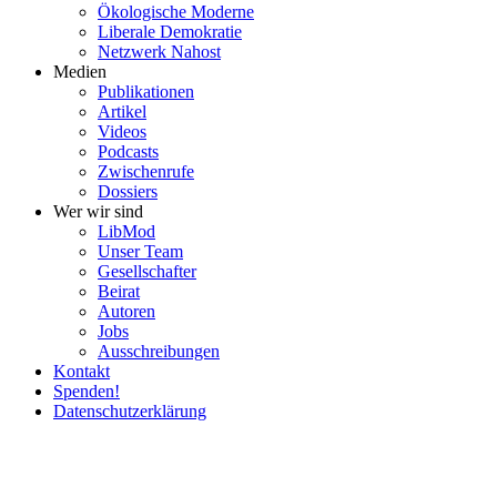
Ökolo­gische Moderne
Liberale Demokratie
Netzwerk Nahost
Medien
Publi­ka­tionen
Artikel
Videos
Podcasts
Zwischenrufe
Dossiers
Wer wir sind
LibMod
Unser Team
Gesell­schafter
Beirat
Autoren
Jobs
Ausschrei­bungen
Kontakt
Spenden!
Daten­schutz­er­klärung