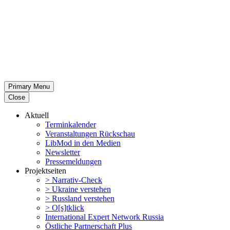
Primary Menu
Close
Aktuell
Termin­ka­lender
Veran­stal­tungen Rückschau
LibMod in den Medien
Newsletter
Presse­mel­dungen
Projekt­seiten
> Narrativ-Check
> Ukraine verstehen
> Russland verstehen
> O[s]tklick
Inter­na­tional Expert Network Russia
Östliche Partner­schaft Plus