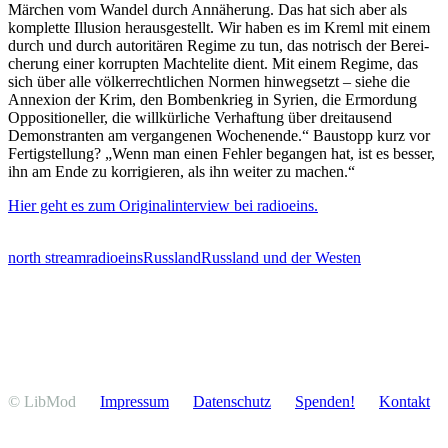
Märchen vom Wandel durch Annäherung. Das hat sich aber als
komplette Illusion heraus­ge­stellt. Wir haben es im Kreml mit einem
durch und durch autori­tären Regime zu tun, das notrisch der Berei­
cherung einer korrupten Macht­elite dient. Mit einem Regime, das
sich über alle völker­recht­lichen Normen hinweg­setzt – siehe die
Annexion der Krim, den Bomben­krieg in Syrien, die Ermordung
Opposi­tio­neller, die willkür­liche Verhaftung über dreitausend
Demons­tranten am vergan­genen Wochenende.“ Baustopp kurz vor
Fertig­stellung? „Wenn man einen Fehler begangen hat, ist es besser,
ihn am Ende zu korri­gieren, als ihn weiter zu machen.“
Hier geht es zum Origi­nal­in­terview bei radioeins.
north stream
radioeins
Russland
Russland und der Westen
© LibMod
Impressum
Daten­schutz
Spenden!
Kontakt