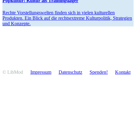
Popkultur: Kultur als Trainingslager
Rechte Vorstel­lungs­welten finden sich in vielen kultu­rellen
Produkten. Ein Blick auf die rechts­extreme Kultur­po­litik, Strategien
und Konzepte.
© LibMod
Impressum
Daten­schutz
Spenden!
Kontakt