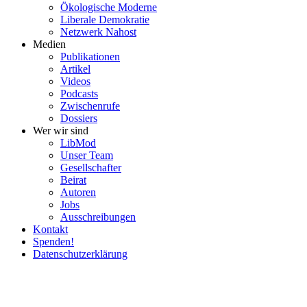
Ökolo­gische Moderne
Liberale Demokratie
Netzwerk Nahost
Medien
Publi­ka­tionen
Artikel
Videos
Podcasts
Zwischenrufe
Dossiers
Wer wir sind
LibMod
Unser Team
Gesell­schafter
Beirat
Autoren
Jobs
Ausschrei­bungen
Kontakt
Spenden!
Daten­schutz­er­klärung