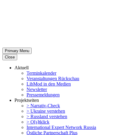
Primary Menu
Close
Aktuell
Termin­ka­lender
Veran­stal­tungen Rückschau
LibMod in den Medien
Newsletter
Presse­mel­dungen
Projekt­seiten
> Narrativ-Check
> Ukraine verstehen
> Russland verstehen
> O[s]tklick
Inter­na­tional Expert Network Russia
Östliche Partner­schaft Plus