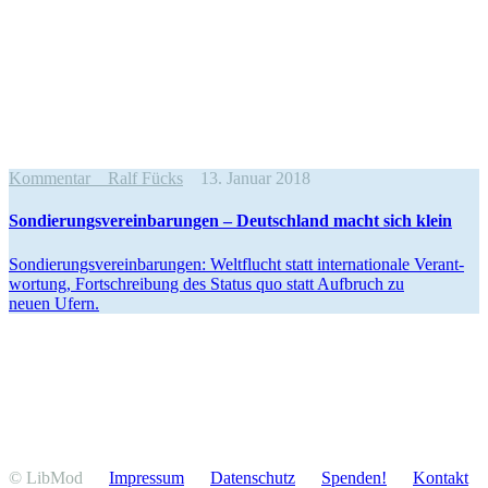
Kommentar
Ralf Fücks
13. Januar 2018
Sondie­rungs­ver­ein­ba­rungen – Deutschland macht sich klein
Sondie­rungs­ver­ein­ba­rungen: Weltflucht statt inter­na­tionale Verant­
wortung, Fortschreibung des Status quo statt Aufbruch zu
neuen Ufern.
© LibMod
Impressum
Daten­schutz
Spenden!
Kontakt