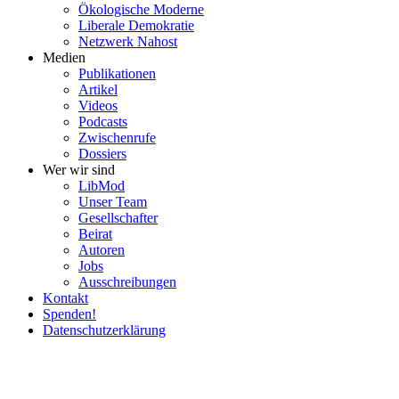
Ökolo­gische Moderne
Liberale Demokratie
Netzwerk Nahost
Medien
Publi­ka­tionen
Artikel
Videos
Podcasts
Zwischenrufe
Dossiers
Wer wir sind
LibMod
Unser Team
Gesell­schafter
Beirat
Autoren
Jobs
Ausschrei­bungen
Kontakt
Spenden!
Daten­schutz­er­klärung