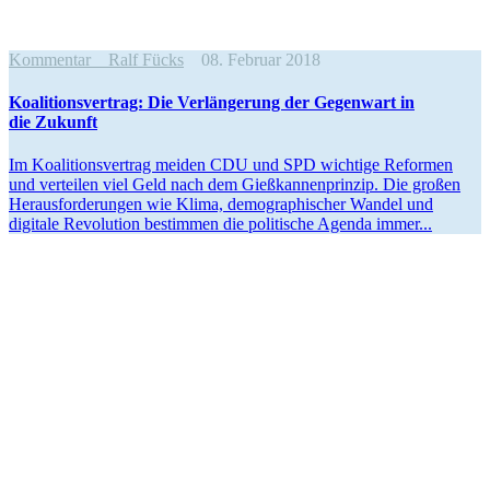
Kommentar
Ralf Fücks
08. Februar 2018
Koali­ti­ons­vertrag: Die Verlän­gerung der Gegenwart in
die Zukunft
Im Koali­ti­ons­vertrag meiden CDU und SPD wichtige Reformen
und verteilen viel Geld nach dem Gießkan­nen­prinzip. Die großen
Heraus­for­de­rungen wie Klima, demogra­phi­scher Wandel und
digitale Revolution bestimmen die politische Agenda immer...