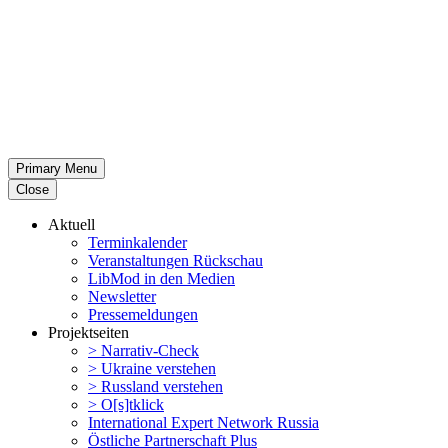
Primary Menu
Close
Aktuell
Termin­ka­lender
Veran­stal­tungen Rückschau
LibMod in den Medien
Newsletter
Presse­mel­dungen
Projekt­seiten
> Narrativ-Check
> Ukraine verstehen
> Russland verstehen
> O[s]tklick
Inter­na­tional Expert Network Russia
Östliche Partner­schaft Plus