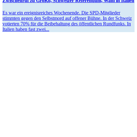
Zwischenruf zu GroKo, Schweizer Referendum, Wahl in Italien
Es war ein ereig­nis­reiches Wochenende. Die SPD-Mitglieder
stimmten gegen den Selbstmord auf offener Bühne. In der Schweiz
votierten 70% für die Beibe­haltung des öffent­lichen Rundfunks. In
Italien haben fast zwei...