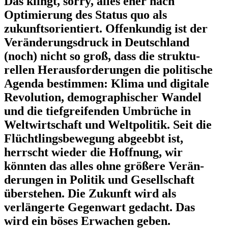
Das klingt, sorry, alles eher nach
Optimierung des Status quo als
zukunfts­ori­en­tiert. Offen­kundig ist der
Verän­de­rungs­druck in Deutschland
(noch) nicht so groß, dass die struk­tu­
rellen Heraus­for­de­rungen die politische
Agenda bestimmen: Klima und digitale
Revolution, demogra­phi­scher Wandel
und die tiefgrei­fenden Umbrüche in
Weltwirt­schaft und Weltpo­litik. Seit die
Flücht­lings­be­wegung abgeebbt ist,
herrscht wieder die Hoffnung, wir
könnten das alles ohne größere Verän­
de­rungen in Politik und Gesell­schaft
überstehen. Die Zukunft wird als
verlän­gerte Gegenwart gedacht. Das
wird ein böses Erwachen geben.