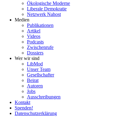
Ökolo­gische Moderne
Liberale Demokratie
Netzwerk Nahost
Medien
Publi­ka­tionen
Artikel
Videos
Podcasts
Zwischenrufe
Dossiers
Wer wir sind
LibMod
Unser Team
Gesell­schafter
Beirat
Autoren
Jobs
Ausschrei­bungen
Kontakt
Spenden!
Daten­schutz­er­klärung