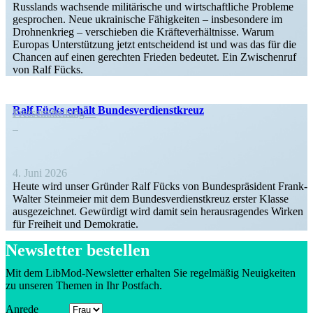
Russlands wachsende militä­rische und wirtschaft­liche Probleme
gesprochen. Neue ukrai­nische Fähig­keiten – insbe­sondere im
Drohnen­krieg – verschieben die Kräfte­ver­hält­nisse. Warum
Europas Unter­stützung jetzt entscheidend ist und was das für die
Chancen auf einen gerechten Frieden bedeutet. Ein Zwischenruf
von Ralf Fücks.
Ralf Fücks erhält Bundesverdienstkreuz
Presse­mit­teilung
4. Juni 2026
Heute wird unser Gründer Ralf Fücks von Bundes­prä­sident Frank-
Walter Stein­meier mit dem Bundes­ver­dienst­kreuz erster Klasse
ausge­zeichnet. Gewürdigt wird damit sein heraus­ra­gendes Wirken
für Freiheit und Demokratie.
Newsletter bestellen
Mit dem LibMod-Newsletter erhalten Sie regel­mäßig Neuig­keiten
zu unseren Themen in Ihr Postfach.
Anrede