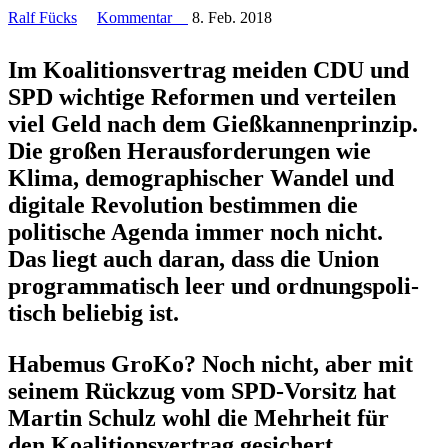
Ralf Fücks
Kommentar
8. Feb. 2018
Im Koali­ti­ons­vertrag meiden CDU und
SPD wichtige Reformen und verteilen
viel Geld nach dem Gießkan­nen­prinzip.
Die großen Heraus­for­de­rungen wie
Klima, demogra­phi­scher Wandel und
digitale Revolution bestimmen die
politische Agenda immer noch nicht.
Das liegt auch daran, dass die Union
program­ma­tisch leer und ordnungs­po­li­
tisch beliebig ist.
Habemus GroKo? Noch nicht, aber mit
seinem Rückzug vom SPD-Vorsitz hat
Martin Schulz wohl die Mehrheit für
den Koali­ti­ons­vertrag gesichert.