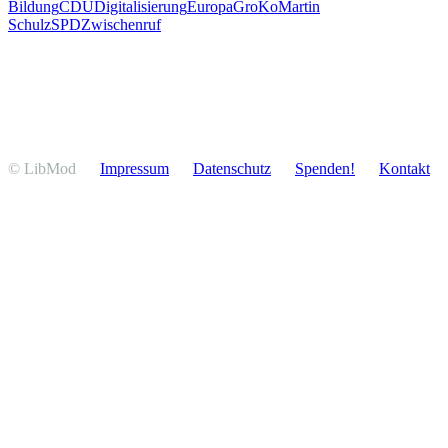
Bildung
CDU
Digitalisierung
Europa
GroKo
Martin
Schulz
SPD
Zwischenruf
© LibMod
Impressum
Daten­schutz
Spenden!
Kontakt