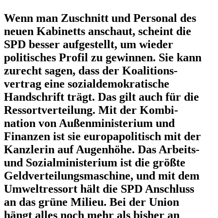
Wenn man Zuschnitt und Personal des
neuen Kabinetts anschaut, scheint die
SPD besser aufge­stellt, um wieder
politi­sches Profil zu gewinnen. Sie kann
zurecht sagen, dass der Koali­ti­ons­
vertrag eine sozial­de­mo­kra­tische
Handschrift trägt. Das gilt auch für die
Ressort­ver­teilung. Mit der Kombi­
nation von Außen­mi­nis­terium und
Finanzen ist sie europa­po­li­tisch mit der
Kanzlerin auf Augenhöhe. Das Arbeits-
und Sozial­mi­nis­terium ist die größte
Geldver­tei­lungs­ma­schine, und mit dem
Umwelt­ressort hält die SPD Anschluss
an das grüne Milieu. Bei der Union
hängt alles noch mehr als bisher an