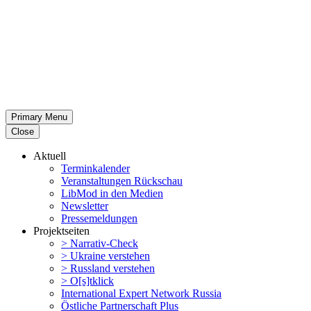
Primary Menu
Close
Aktuell
Termin­ka­lender
Veran­stal­tungen Rückschau
LibMod in den Medien
Newsletter
Presse­mel­dungen
Projekt­seiten
> Narrativ-Check
> Ukraine verstehen
> Russland verstehen
> O[s]tklick
Inter­na­tional Expert Network Russia
Östliche Partner­schaft Plus