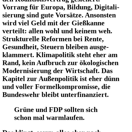
Vorrang für Europa, Bildung, Digita­li­
sierung sind gute Vorsätze. Ansonsten
wird viel Geld mit der Gießkanne
verteilt: allen wohl und keinem weh.
Struk­tu­relle Reformen bei Rente,
Gesundheit, Steuern bleiben ausge­
klammert. Klima­po­litik steht eher am
Rand, kein Aufbruch zur ökolo­gi­schen
Moder­ni­sierung der Wirtschaft. Das
Kapitel zur Außen­po­litik ist eher dünn
und voller Formel­kom­pro­misse, die
Bundeswehr bleibt unterfinanziert.
Grüne und FDP sollten sich
schon mal warmlaufen.