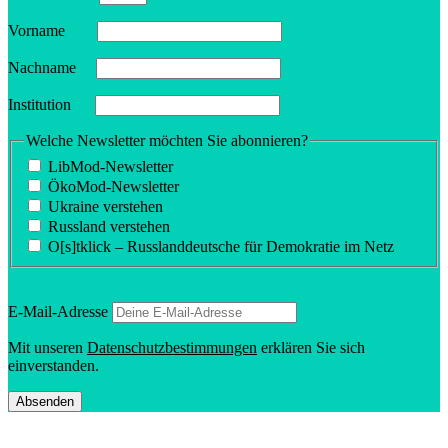
Vorname
Nachname
Insti­tution
Welche Newsletter möchten Sie abonnieren?
LibMod-Newsletter
ÖkoMod-Newsletter
Ukraine verstehen
Russland verstehen
O[s]tklick – Russland­deutsche für Demokratie im Netz
E‑Mail-Adresse
Mit unseren
Daten­schutz­be­stim­mungen
erklären Sie sich
einverstanden.