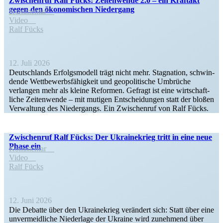
Zwischenruf Ralf Fücks: Zeiten­wende 2.0 – ein Kraftakt
gegen den ökono­mi­schen Niedergang
Kommentar
Video
Ralf Fücks
12. Juli 2026
Deutsch­lands Erfolgs­modell trägt nicht mehr. Stagnation, schwin­
dende Wettbe­werbs­fä­higkeit und geopo­li­tische Umbrüche
verlangen mehr als kleine Reformen. Gefragt ist eine wirtschaft­
liche Zeiten­wende – mit mutigen Entschei­dungen statt der bloßen
Verwaltung des Nieder­gangs. Ein Zwischenruf von Ralf Fücks.
Zwischenruf Ralf Fücks: Der Ukrai­ne­krieg tritt in eine neue
Phase ein
Kommentar
Video
Ralf Fücks
12. Juni 2026
Die Debatte über den Ukrai­ne­krieg verändert sich: Statt über eine
unver­meid­liche Niederlage der Ukraine wird zunehmend über