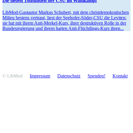
Die sieben Todsünden der CSU im Wahlkampf
LibMod-Gastautor Markus Schubert, mit dem christ­de­mo­kra­ti­schen
Milieu bestens vertraut, liest der Seehofer-Söder-CSU die Leviten:
sie hat mit ihrem Anti-Merkel-Kurs, ihrer destruk­tiven Rolle in der
Bundes­re­gierung und ihrem harten Anti-Flüch­t­­lings-Kurs ihren...
© LibMod
Impressum
Daten­schutz
Spenden!
Kontakt