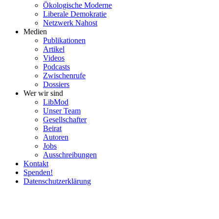
Ökolo­gische Moderne
Liberale Demokratie
Netzwerk Nahost
Medien
Publi­ka­tionen
Artikel
Videos
Podcasts
Zwischenrufe
Dossiers
Wer wir sind
LibMod
Unser Team
Gesell­schafter
Beirat
Autoren
Jobs
Ausschrei­bungen
Kontakt
Spenden!
Daten­schutz­er­klärung