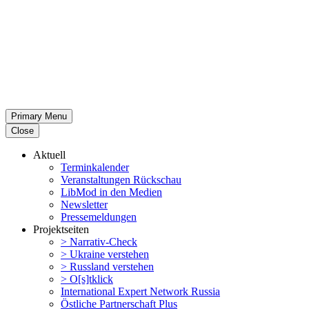
Primary Menu
Close
Aktuell
Termin­ka­lender
Veran­stal­tungen Rückschau
LibMod in den Medien
Newsletter
Presse­mel­dungen
Projekt­seiten
> Narrativ-Check
> Ukraine verstehen
> Russland verstehen
> O[s]tklick
Inter­na­tional Expert Network Russia
Östliche Partner­schaft Plus