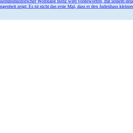
e­mi­tis­mus­for­scher Wolfgang Benz wird vorge­worfen, mit seinem neu
n­genheit zeigt: Es ist nicht das erste Mal, dass er den Judenhass kleinre