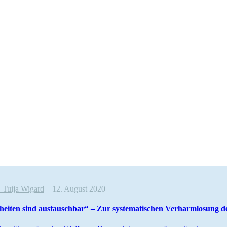
e
Tuija Wigard
12. August 2020
heiten sind austauschbar“ – Zur syste­ma­ti­schen Verharm­losung d