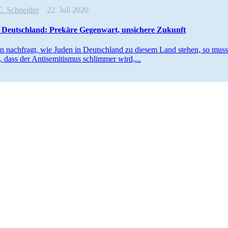
C. Schneider
22. Juli 2020
 Deutschland: Prekäre Gegenwart, unsichere Zukunft
nachfragt, wie Juden in Deutschland zu diesem Land stehen, so muss 
, dass der Antise­mi­tismus schlimmer wird,...