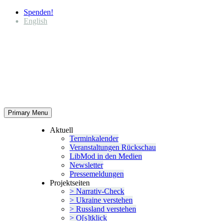
Spenden!
English
Primary Menu
Aktuell
Termin­ka­lender
Veran­stal­tungen Rückschau
LibMod in den Medien
Newsletter
Presse­mel­dungen
Projekt­seiten
> Narrativ-Check
> Ukraine verstehen
> Russland verstehen
> O[s]tklick