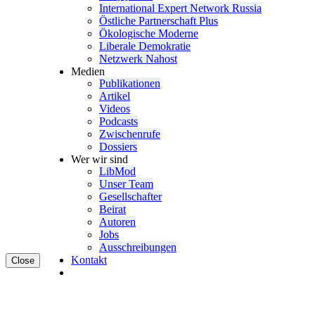
Inter­na­tional Expert Network Russia
Östliche Partner­schaft Plus
Ökolo­gische Moderne
Liberale Demokratie
Netzwerk Nahost
Medien
Publi­ka­tionen
Artikel
Videos
Podcasts
Zwischenrufe
Dossiers
Wer wir sind
LibMod
Unser Team
Gesell­schafter
Beirat
Autoren
Jobs
Ausschrei­bungen
Kontakt
Close