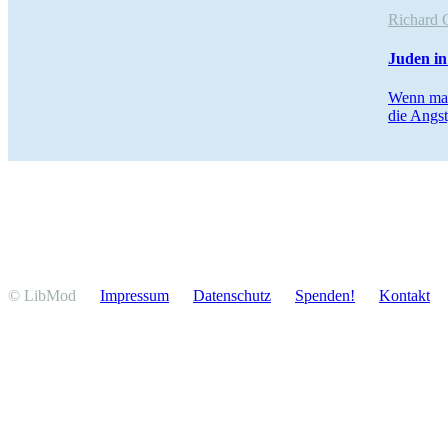
Richard 
Juden in
Wenn man 
die Angst
© LibMod
Impressum
Daten­schutz
Spenden!
Kontakt