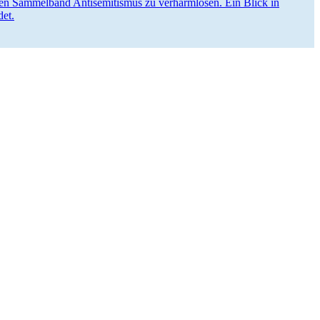
en Sammelband Antise­mi­tismus zu verharm­losen. Ein Blick in
det.